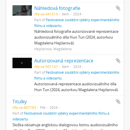
Náhledová fotografie
nfa-va-441314
Item
2024
Part of
Festivalové soutěžní výběry experimentálního
filmu a videoartu
Náhledová fotografie autorizované reprezentace
audiovizuálního díla Hun Tun (2024, autorkou
Magdalena Hejzlarová).
Hejzlarová, Magdalena
Autorizovaná reprezentace
nfa-va-501147
Item
2024
Part of
Festivalové soutěžní výběry experimentálního
filmu a videoartu
Autorizovaná reprezentace audiovizuálního díla
Hun Tun (2024, autorkou Magdalena Hejzlarová).
Titulky
nfa-va-667193
File
2024
Part of
Festivalové soutěžní výběry experimentálního filmu a
videoartu
Složka obsahuje anglickou dialogovou listinu audiovizuálního