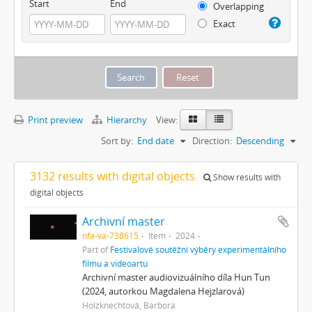
Start
End
Overlapping
Exact
Print preview
Hierarchy
View:
Sort by:
End date
Direction:
Descending
3132 results with digital objects
Show results with
digital objects
Archivní master
nfa-va-738615
Item
2024
Part of
Festivalové soutěžní výběry experimentálního
filmu a videoartu
Archivní master audiovizuálního díla Hun Tun
(2024, autorkou Magdalena Hejzlarová)
Holzknechtová, Barbora