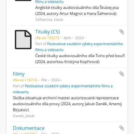
filmu a videoartu
Anglické titulky audiovizuálního díla Škubej psa
(2024, autory Artur Magrot a Hana Šafnerová).
Šafnerová, Hana
Titulky (CS)
nfa-va-153272
Item
2024
Part of
Festivalové soutěžní výběry experimentálního
filmu a videoartu
České titulky audiovizuálního díla Ticho před bouří
(2024, autorkou Kristýna Kopřivová).
Filmy
nfa-va-118710
File
2024
Part of
Festivalové soutěžní výběry experimentálního filmu a
videoartu
Složka obsahuje archivní master autorizované reprezentace
audiovizuálního díla proxy (2024, autory Jakub Daněk, Artemij
Birjukov).
Daněk, Jakub
Dokumentace
nfa-va-693262
File
2024