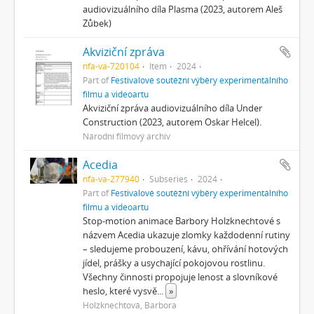
audiovizuálního díla Plasma (2023, autorem Aleš
Zůbek)
Akviziční zpráva
nfa-va-720104
Item
2024
Part of
Festivalové soutěžní výběry experimentálního
filmu a videoartu
Akviziční zpráva audiovizuálního díla Under
Construction (2023, autorem Oskar Helcel).
Národní filmový archiv
Acedia
nfa-va-277940
Subseries
2024
Part of
Festivalové soutěžní výběry experimentálního
filmu a videoartu
Stop-motion animace Barbory Holzknechtové s
názvem Acedia ukazuje zlomky každodenní rutiny
– sledujeme probouzení, kávu, ohřívání hotových
jídel, prášky a usychající pokojovou rostlinu.
Všechny činnosti propojuje lenost a slovníkové
heslo, které vysvě
...
»
Holzknechtová, Barbora