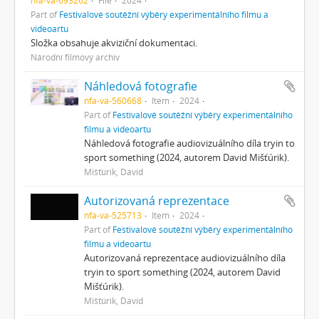
Part of
Festivalové soutěžní výběry experimentálního filmu a
videoartu
Složka obsahuje akviziční dokumentaci.
Národní filmový archiv
Náhledová fotografie
nfa-va-560668
Item
2024
Part of
Festivalové soutěžní výběry experimentálního
filmu a videoartu
Náhledová fotografie audiovizuálního díla tryin to
sport something (2024, autorem David Mišťúrik).
Mišťúrik, David
Autorizovaná reprezentace
nfa-va-525713
Item
2024
Part of
Festivalové soutěžní výběry experimentálního
filmu a videoartu
Autorizovaná reprezentace audiovizuálního díla
tryin to sport something (2024, autorem David
Mišťúrik).
Mišťúrik, David