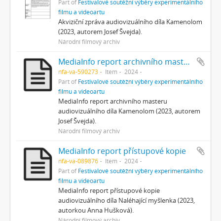
Part of
Festivalové soutěžní výběry experimentálního
filmu a videoartu
Akviziční zpráva audiovizuálního díla Kamenolom
(2023, autorem Josef Švejda).
Národní filmový archiv
MediaInfo report archivního masteru
nfa-va-590273
Item
2024
Part of
Festivalové soutěžní výběry experimentálního
filmu a videoartu
MediaInfo report archivního masteru
audiovizuálního díla Kamenolom (2023, autorem
Josef Švejda).
Národní filmový archiv
MediaInfo report přístupové kopie
nfa-va-089876
Item
2024
Part of
Festivalové soutěžní výběry experimentálního
filmu a videoartu
MediaInfo report přístupové kopie
audiovizuálního díla Naléhající myšlenka (2023,
autorkou Anna Hušková).
Národní filmový archiv