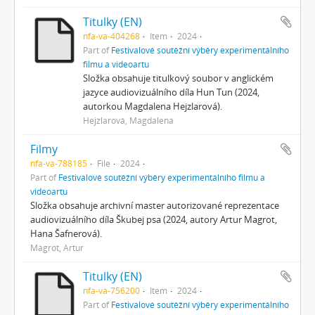
Titulky (EN)
nfa-va-404268
Item
2024
Part of
Festivalové soutěžní výběry experimentálního
filmu a videoartu
Složka obsahuje titulkový soubor v anglickém
jazyce audiovizuálního díla Hun Tun (2024,
autorkou Magdalena Hejzlarová).
Hejzlarová, Magdalena
Filmy
nfa-va-788185
File
2024
Part of
Festivalové soutěžní výběry experimentálního filmu a
videoartu
Složka obsahuje archivní master autorizované reprezentace
audiovizuálního díla Škubej psa (2024, autory Artur Magrot,
Hana Šafnerová).
Magrot, Artur
Titulky (EN)
nfa-va-756200
Item
2024
Part of
Festivalové soutěžní výběry experimentálního