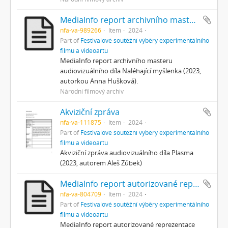
MediaInfo report archivního masteru
nfa-va-989266
Item
2024
Part of
Festivalové soutěžní výběry experimentálního
filmu a videoartu
MediaInfo report archivního masteru
audiovizuálního díla Naléhající myšlenka (2023,
autorkou Anna Hušková).
Národní filmový archiv
Akviziční zpráva
nfa-va-111875
Item
2024
Part of
Festivalové soutěžní výběry experimentálního
filmu a videoartu
Akviziční zpráva audiovizuálního díla Plasma
(2023, autorem Aleš Zůbek)
MediaInfo report autorizované reprezentace
nfa-va-804709
Item
2024
Part of
Festivalové soutěžní výběry experimentálního
filmu a videoartu
MediaInfo report autorizované reprezentace