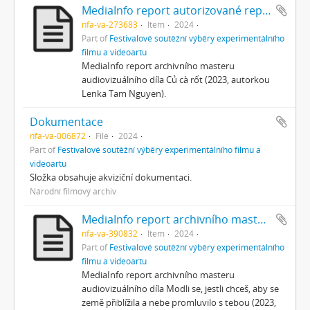
MediaInfo report autorizované reprezentace
nfa-va-273683
Item
2024
Part of
Festivalové soutěžní výběry experimentálního
filmu a videoartu
MediaInfo report archivního masteru
audiovizuálního díla Củ cà rốt (2023, autorkou
Lenka Tam Nguyen).
Dokumentace
nfa-va-006872
File
2024
Part of
Festivalové soutěžní výběry experimentálního filmu a
videoartu
Složka obsahuje akviziční dokumentaci.
Národní filmový archiv
MediaInfo report archivního masteru
nfa-va-390832
Item
2024
Part of
Festivalové soutěžní výběry experimentálního
filmu a videoartu
MediaInfo report archivního masteru
audiovizuálního díla Modli se, jestli chceš, aby se
země přiblížila a nebe promluvilo s tebou (2023,