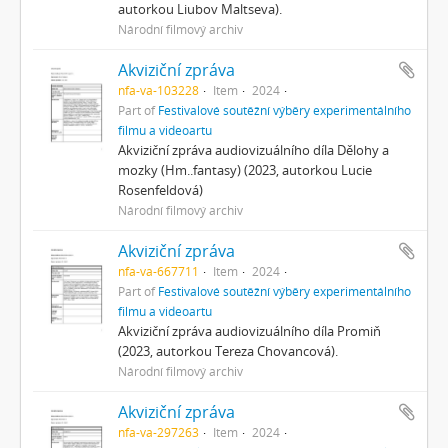
autorkou Liubov Maltseva).
Národní filmový archiv
Akviziční zpráva
nfa-va-103228
Item
2024
Part of
Festivalové soutěžní výběry experimentálního
filmu a videoartu
Akviziční zpráva audiovizuálního díla Dělohy a
mozky (Hm..fantasy) (2023, autorkou Lucie
Rosenfeldová)
Národní filmový archiv
Akviziční zpráva
nfa-va-667711
Item
2024
Part of
Festivalové soutěžní výběry experimentálního
filmu a videoartu
Akviziční zpráva audiovizuálního díla Promiň
(2023, autorkou Tereza Chovancová).
Národní filmový archiv
Akviziční zpráva
nfa-va-297263
Item
2024