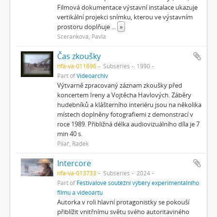
Filmová dokumentace výstavní instalace ukazuje
vertikální projekci snímku, kterou ve výstavním
prostoru doplňuje
...
»
Sceranková, Pavla
Čas zkoušky
nfa-va-011696
Subseries
1990
Part of
Videoarchiv
Výtvarně zpracovaný záznam zkoušky před
koncertem Ireny a Vojtěcha Havlových. Záběry
hudebníků a klášterního interiéru jsou na několika
místech doplněny fotografiemi z demonstrací v
roce 1989. Přibližná délka audiovizuálního díla je 7
min 40 s.
Pilař, Radek
Intercore
nfa-va-013733
Subseries
2024
Part of
Festivalové soutěžní výběry experimentálního
filmu a videoartu
Autorka v roli hlavní protagonistky se pokouší
přiblížit vnitřnímu světu svého autoritaviného