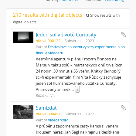
210 results with digital objects
Show results with
digital objects
Jeden sol v životě Curiosity
nfa-va-000122
Subseries
2023
Part of
Festivalové soutěžní výběry experimentálního
filmu a videoartu
Vesmírné agentury plánují rozvrh činnosti na
Marsu v taktu solů – marťanských dnů trvajících
24 hodin, 39 minut a 35 vteřin. Krátký černobílý
sci-fi experimentální film Víta Růžičky zachycuje
jeden sol humanizovaného vozítka Curiosity.
Animovaný snímek
...
»
Růžička, Vít
Samizdat
nfa-va-000497
Subseries
1972
Part of
Videoarchiv
V průběhu zapomenuté cesty kamsi s Ivanem
Jirousem narazil Jan Ságl na krajinu s desítkami