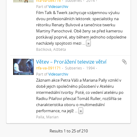
nfa-va-084716
Subseries
2014
Part of
Videoarchiv
Film Talk & Twerk zachycuje vzájemnou výuku
dvou profesionálních lektorek: specialistky na
rétoriku Renaty Bulvové a tanečnice twerku
Martiny Panochové. Obě ženy se před kamerou
potkávají poprvé, aby během jednoho odpoledne
nacházely spojitosti mezi
...
»
Bačíková, Alžběta
Větev – Prorážení televize větví
nfa-va-091171
Subseries
1994
Part of
Videoarchiv
Záznam akce Petra Váši a Mariana Pally vznikl v
době jejich společného působení v Ateliéru
intermediální tvorby. Poté, co vedení ateliéru po
Radku Pilařovi převzal Tomáš Ruller, rozšířila se
charakteristika oboru o multimediální
performance, na jejíž
...
»
Palla, Marian
Results 1 to 25 of 210