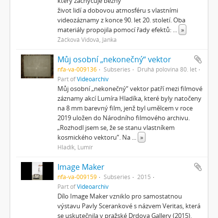
který zachycuje běžný
život lidí a dobovou atmosféru s vlastními
videozáznamy z konce 90. let 20. století. Oba
materiály propojila pomocí řady efektů:
...
»
Žáčková Vidová, Janka
Můj osobní „nekonečný“ vektor
nfa-va-009136
Subseries
Druhá polovina 80. let
Part of
Videoarchiv
Můj osobní „nekonečný“ vektor patří mezi filmové
záznamy akcí Lumíra Hladíka, které byly natočeny
na 8 mm barevný film, jenž byl umělcem v roce
2019 uložen do Národního filmového archivu.
„Rozhodl jsem se, že se stanu vlastníkem
kosmického vektoru“. Na
...
»
Hladík, Lumír
Image Maker
nfa-va-009159
Subseries
2015
Part of
Videoarchiv
Dílo Image Maker vzniklo pro samostatnou
výstavu Pavly Scerankové s názvem Veritas, která
se uskutečnila v pražské Drdova Gallery (2015).