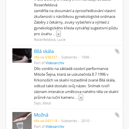
Rosenfeldová
zaměřila na zkoumání a zprostředkování vlastní
zkušenosti s návštěvou gynekologické ordinace.
Záběry z čekárny, zvuky vyšetření a výhled z
gynekologického křesla vytvářejí sugestivní půdu
pro úvahu
...
»
Rosenfeldová, Lucie
Bílá skála
nfa-va-038337
Subseries
1996
Part of
Videoarchiv
Dílo vzniklo na základě osobní performance
Miloše Šejna, která se uskutečnila 8.7.1996 v
Krkonoších ve skalní rozsedlině zvané Bílá skála,
odkud také dostalo svůj název. Snímek tvoří
záznam interakce umělcova nahého těla ve skalní
průrvě na ruční kameru
...
»
Šejn, Miloš
Možná
nfa-va-043118
Subseries
2010
Part of
Videoarchiv