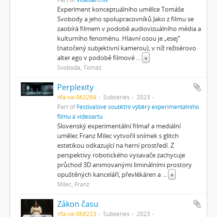
Experiment konceptuálního umělce Tomáše
Svobody a jeho spolupracovníků Jako z filmu se
zaobírá filmem v podobě audiovizuálního média a
kulturního fenoménu. Hlavní osou je „esej“
(natočený subjektivní kamerou), v níž režisérovo
alter ego v podobě filmové
...
»
Svoboda, Tomáš
Perplexity
nfa-va-062264
Subseries
2023
Part of
Festivalové soutěžní výběry experimentálního
filmu a videoartu
Slovenský experimentální filmař a mediální
umělec Franz Milec vytvořil snímek s glitch
estetikou odkazující na herní prostředí. Z
perspektivy robotického vysavače zachycuje
průchod 3D animovanými liminálními prostory
opuštěných kanceláří, převlékáren a
...
»
Milec, Franz
Zákon času
nfa-va-068223
Subseries
2023