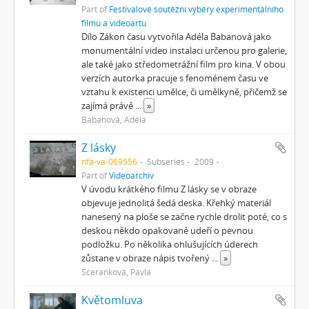
Part of
Festivalové soutěžní výběry experimentálního
filmu a videoartu
Dílo Zákon času vytvořila Adéla Babanová jako
monumentální video instalaci určenou pro galerie,
ale také jako středometrážní film pro kina. V obou
verzích autorka pracuje s fenoménem času ve
vztahu k existenci umělce, či umělkyně, přičemž se
zajímá právě
...
»
Babanová, Adéla
Z lásky
nfa-va-069556
Subseries
2009
Part of
Videoarchiv
V úvodu krátkého filmu Z lásky se v obraze
objevuje jednolitá šedá deska. Křehký materiál
nanesený na ploše se začne rychle drolit poté, co s
deskou někdo opakovaně udeří o pevnou
podložku. Po několika ohlušujících úderech
zůstane v obraze nápis tvořený
...
»
Sceranková, Pavla
Květomluva