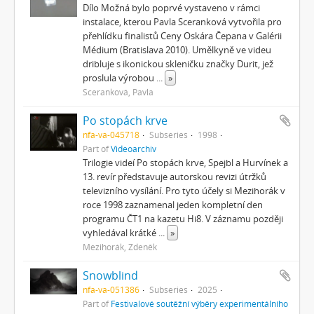
Dílo Možná bylo poprvé vystaveno v rámci
instalace, kterou Pavla Sceranková vytvořila pro
přehlídku finalistů Ceny Oskára Čepana v Galérii
Médium (Bratislava 2010). Umělkyně ve videu
dribluje s ikonickou skleničku značky Durit, jež
proslula výrobou
...
»
Sceranková, Pavla
Po stopách krve
nfa-va-045718
Subseries
1998
Part of
Videoarchiv
Trilogie videí Po stopách krve, Spejbl a Hurvínek a
13. revír představuje autorskou revizi útržků
televizního vysílání. Pro tyto účely si Mezihorák v
roce 1998 zaznamenal jeden kompletní den
programu ČT1 na kazetu Hi8. V záznamu později
vyhledával krátké
...
»
Mezihorák, Zdeněk
Snowblind
nfa-va-051386
Subseries
2025
Part of
Festivalové soutěžní výběry experimentálního