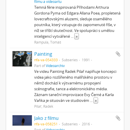
filmu a videoartu
Temná férie inspirovaná Příhodami Arthura
Gordona Pyma od Edgara Allana Poea, propletená
lovecraftovskými aluzemi, sleduje osamělého
poutníka, který vstupuje do zapomenuté říše, v
níž se tříští skutečnost. Ve spolupráci s umělou
inteligencí vytvářené
...
»
Rampula, Tomáš
Painting
nfa-va-054333
Subseries
1991
Part of
Videoarchiv
Ve videu Painting Radek Pilař naplňuje koncepci
videa jako rozšířeného malířského prostoru v
němž dochází k výtvarnému propojení
scénografie, tance a elektronického média.
Záznam taneční improvizace Evy Černé a Karla
Vaňka je situován ve studiovém
...
»
Pilař, Radek
Jako z filmu
nfa-va-058251
Subseries
2016
Part of
Videoarchiv