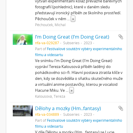
vytváří experimentální koláž převážně barevných
fotografií (pohlednic), které v daném sledu
představují ironický příběh ze školního prostředí.
Pěchouček v něm
...
»
Pěchouček, Michal
I’m Doing Great (I’m Doing Great)
nfa-va-029287
Subseries
2023
Part of
Festivalové soutěžní výběry experimentálního
filmu a videoartu
Ve snímku I’m Doing Great (I’m Doing Great)
vypráví Tereza Kalousová příběh laděný do
pohádkového sci–fi. Hlavní postava ztratila klíče v
den, kdy se dozvěděla o sňatku skutečného muže
a virtuální anime postavičky, kterou je vocaloid
Hacune Miku. Ve
...
»
Kalousová, Tereza
Dělohy a mozky (Hm..fantasy)
nfa-va-034889
Subseries
2023
Part of
Festivalové soutěžní výběry experimentálního
filmu a videoartu
V díle Dělohy a mozky (Hm…fantasy) se Lucie