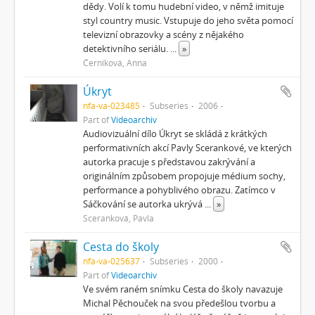
dědy. Volí k tomu hudební video, v němž imituje
styl country music. Vstupuje do jeho světa pomocí
televizní obrazovky a scény z nějakého
detektivního seriálu.
...
»
Černíková, Anna
Úkryt
nfa-va-023485
Subseries
2006
Part of
Videoarchiv
Audiovizuální dílo Úkryt se skládá z krátkých
performativních akcí Pavly Scerankové, ve kterých
autorka pracuje s představou zakrývání a
originálním způsobem propojuje médium sochy,
performance a pohyblivého obrazu. Zatímco v
Sáčkování se autorka ukrývá
...
»
Sceranková, Pavla
Cesta do školy
nfa-va-025637
Subseries
2000
Part of
Videoarchiv
Ve svém raném snímku Cesta do školy navazuje
Michal Pěchouček na svou předešlou tvorbu a