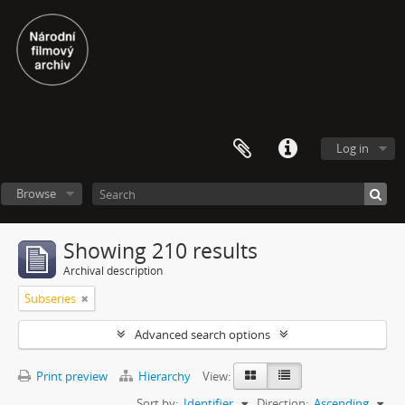
Log in
Browse
Showing 210 results
Archival description
Subseries
Advanced search options
Print preview
Hierarchy
View:
Sort by:
Identifier
Direction:
Ascending