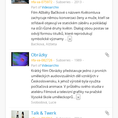
nfa-va-075972
Subseries
2013
Part of
Videoarchiv
Film Alžběty Bačíkové s názvem Květomluva
zachycuje němou konverzaci ženy a muže, kteří se
střídavě objevují ve statickém záběru a pokládají
na stůl různé druhy květin. Dialog obou postav se
odvíjí formou titulků, které reprodukují
symbolické významy
...
»
Bačíková, Alžběta
Obrázky
nfa-va-082726
Subseries
1989
Part of
Videoarchiv
Krátký film Obrázky představuje jedno z prvních
uměleckých audiovizuálních děl vzniklých v
Československu, k jehož výrobě byla využita
počítačová animace. V průběhu svého studia v
ateliéru Filmové a televizní grafiky na pražské
Vysoké škole uměleckoprů
...
»
Svobodová, Lucie
Talk & Twerk