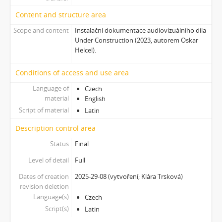
[Subseries] Jak natáčet v Africe
Content and structure area
[Subseries] A Memoir in Dance
[Subseries] Nadějní návštěvníci a truchlící průvodci: Zápisky z cestovního deníku temného turisty
Scope and content
Instalační dokumentace audiovizuálního díla
Under Construction (2023, autorem Oskar
[Subseries] Polní lékař aneb Pravidla styku s místními e-dívkami
Helcel).
[Subseries] Ruvja a Morena
[Subseries] Krajina opuštění I.: Dívka s bičem
Conditions of access and use area
[Subseries] Říká se, že nejdelší sen trvá 45 minut
Language of
[Subseries] Ke kořenům
Czech
material
English
[Subseries] Ticho před bouří
Script of material
Latin
[Subseries] tryin to sport something
[Subseries] proxy
Description control area
[Subseries] Škubej psa
Status
Final
[Subseries] Snowblind
Level of detail
[Subseries] Shores of the Same Sea
Full
[Subseries] Houby
Dates of creation
2025-29-08 (vytvoření; Klára Trsková)
[Subseries] Noro, přijde k tobě nečekaný host
revision deletion
[Subseries] Amnion
Language(s)
Czech
[Subseries] Už se držím
Script(s)
Latin
[Subseries] Lamecore_Meduza_VS_Mořskáokurka