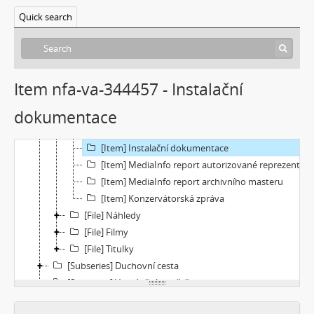
[Subseries] Was ist Kunst?
Quick search
[Subseries] Dělohy a mozky (Hm..fantasy)
[Subseries] Zákon času
[Subseries] Củ cà rốt
[Subseries] Chimérx
Item nfa-va-344457 - Instalační
[Subseries] Under Construction
dokumentace
[File] Dokumentace
[Item] Akviziční zpráva
[Item] Instalační dokumentace
[Item] MediaInfo report autorizované reprezentace
[Item] MediaInfo report archivního masteru
[Item] Konzervátorská zpráva
[File] Náhledy
[File] Filmy
[File] Titulky
[Subseries] Duchovní cesta
[Subseries] Vyprávění o světě
[Subseries] Jeden sol v životě Curiosity