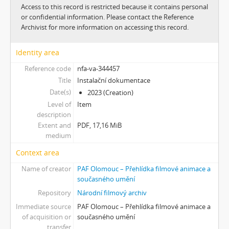
[Subseries] Kamenolom
Access to this record is restricted because it contains personal
[Subseries] Modli se jestli chceš aby se země přiblížila a nebe promluvilo s tebou
or confidential information. Please contact the Reference
[Subseries] Mas eternamente não
Archivist for more information on accessing this record.
[Subseries] Naléhající myšlenka
[Subseries] Pelvic Chain
Identity area
[Subseries] Perplexity
Reference code
nfa-va-344457
[Subseries] Proud
Title
Instalační dokumentace
[Subseries] Plasma
Date(s)
2023 (Creation)
[Subseries] Promiň
Level of
Item
[Subseries] Ruda, minerál, prach, kov
description
[Subseries] Prolog
Extent and
PDF, 17,16 MiB
medium
[Subseries] Sněm věcí
[Subseries] Konkomitantní růstový jev
Context area
[Subseries] I’m Doing Great (I’m Doing Great)
Name of creator
PAF Olomouc – Přehlídka filmové animace a
[Subseries] Hun Tun
současného umění
[Subseries] Acedia
Repository
Národní filmový archiv
[Subseries] Pyramida
Immediate source
PAF Olomouc – Přehlídka filmové animace a
[Subseries] Ecopoiesis
of acquisition or
současného umění
[Subseries] Zero Gravity Grave
transfer