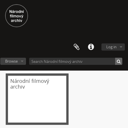
Log in
Browse
Národní filmový
[Fonds] Festivalové soutěžní výběry experimentálního filmu a videoartu
archiv
[Subseries] Repetice
[Subseries] Beyond Anachronism: Eons of the Binary (Film)
[Subseries] Spánková paralýza
[Subseries] Napětí
[Subseries] The Commodity Catalogue
[Subseries] Vrána a vejce