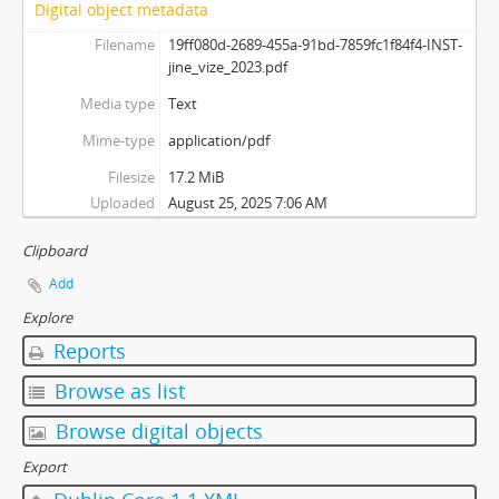
Digital object metadata
[Subseries] And You Know What Comes Next...
Filename
19ff080d-2689-455a-91bd-7859fc1f84f4-INST-
[Subseries] SOFT DETECTIVE LOVE STORY
jine_vize_2023.pdf
[Subseries] Intercore
[Subseries] Soft, Soft, Soft, Hard as Fuck
Media type
Text
Mime-type
application/pdf
Filesize
17.2 MiB
Uploaded
August 25, 2025 7:06 AM
Clipboard
Add
Explore
Reports
Browse as list
Browse digital objects
Export