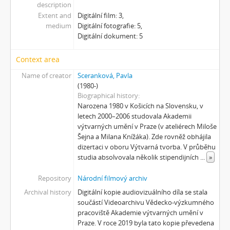
description
[Subseries] Jizvy, jiskry, jistoty
Extent and
Digitální film: 3,
[Subseries] Země, světlo, vzduch
medium
Digitální fotografie: 5,
[Subseries] Painting
Digitální dokument: 5
[Subseries] Malování do vzduchu
[Subseries] Slovo
Context area
[Subseries] Virtuální opona
Name of creator
Sceranková, Pavla
[Subseries] Grafika podzimu
(1980-)
[Subseries] Yes No Yes
Biographical history
[Subseries] Zrcadlo času
Narozena 1980 v Košicích na Slovensku, v
letech 2000–2006 studovala Akademii
[Subseries] Píseň hlemýžďů jdoucích na pohřeb
výtvarných umění v Praze (v ateliérech Miloše
[Subseries] Abstraktní animace ze 60. let
Šejna a Milana Knížáka). Zde rovněž obhájila
[Subseries] Barvy
dizertaci v oboru Výtvarná tvorba. V průběhu
[Subseries] Flare up
studia absolvovala několik stipendijních
...
»
[Subseries] Pinup
Repository
Národní filmový archiv
[Subseries] The Time
[Subseries] Čas zkoušky
Archival history
Digitální kopie audiovizuálního díla se stala
součástí Videoarchivu Vědecko-výzkumného
[Subseries] Musica Picta – Chvíle něhy
pracoviště Akademie výtvarných umění v
[Subseries] Musica Picta – Hodina slavnosti
Praze. V roce 2019 byla tato kopie převedena
[Subseries] Musica Picta – Minuty strachu