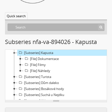
[Subseries] 360°
[Subseries] Grátis punč
Quick search
[Subseries] Jízda
[Subseries] Naše okrasné zahrádky – Unsere Gärten
[Subseries] Našla v lese
[Subseries] Karamel je cukr, co už se neuzdraví
Subseries nfa-va-894026 - Kapusta
[Subseries] Konec jedince
[Subseries] Míchačka
[Subseries] Kapusta
[File] Dokumentace
[File] Filmy
[File] Náhledy
[Subseries] Turista
[Subseries] Dům daleko
[Subseries] Bosákové hody
[Subseries] Suchá u Nejdku
[Subseries] Wilsonova svatba
[Subseries] Džbány Franze Maxery v hospodě U Lojzy