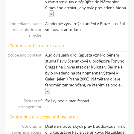
v rámci smlouvy o zápůjčce do Národního
[Subseries] Musica Picta – Čas smutku
filmového archivu, aby byla provedena řádná
[Subseries] Velká dětská symfonie
...
»
[Subseries] Musica Picta – Čas tance
Immediate source
Akademie výtvarných umění v Praze, licenční
[Subseries] Musica Picta – Čas radování
of acquisition or
smlouva s autorkou
[Subseries] Musica Picta – Čas veselosti
transfer
[Subseries] Jednou ráno
Content and structure area
[Subseries] Magnety
Scope and content
Audiovizuální dílo Kapusta vzniklo během
[Subseries] Wet Video
studia Pavly Scerankové u profesora Tonyho
[Subseries] Muránská Zdychava
Cragga na Universität der Künste v Berlíně a
[Subseries] Meditace
bylo uvedeno na stejnojmenné výstavě v
[Subseries] O velikosti významu
Galerii Jelení (Praha 2006). Námětem díla je
[Subseries] Dead or Alive 2
fenomén zahradničení, ve kterém se podle
...
»
[Subseries] Bílá skála
[Subseries] Hortvs Winariencis Mayrav
System of
Složky podle manifestací
[Subseries] Lampyris
arrangement
[Subseries] Marienbad
Conditions of access and use area
[Subseries] Somnia Molitori / Miller’s visions
Conditions
Držitelem autorských práv k audiovizuálnímu
[Subseries] Na vrcholu / Zebín
governing access
dílu Kapusta je Pavla Sceranková. Na základě