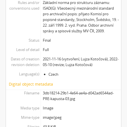
Rules and/or
Základní norma pro strukturu záznamu:
conventions used
ISAD(G): Všeobecný mezinárodní standard
pro archivační popis: přijato Komisí pro
popisné standardy, Stockholm, Švédsko, 19. -
22. září 1999. 2. vyd. Praha: Odbor archivní
správy a spisové služby MV ČR, 2009.
Status
Final
Level of detail
Full
Dates of creation
2021-11-16 (vytvoření; Lujza Kotočová), 2022-
revision deletion
05-10 (revize; Lujza Kotočová)
Language(s)
Czech
Digital object metadata
Filename
3db18214-29b1-4e64-ae4a-d042ad6544ad-
PRE-kapusta-03.jpg
Media type
Image
Mime-type
image/jpeg
Filesize
43.8 KiB