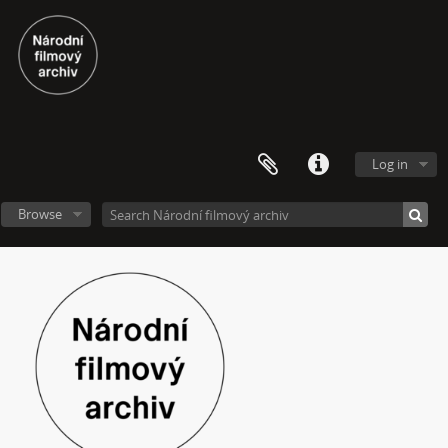
[Subseries] Kytka
[Subseries] Erosynta I
[Subseries] Monoskop no. 3 – Monkeyking legend
[Subseries] Pohádka pro šílence
[Subseries] Chewing Gum
[Subseries] Tihle – Sociální situace: pět svázaných mužů
[Subseries] Bez názvu
Log in
[Subseries] Viděno vzduchem
[Subseries] Krása
Browse
[Subseries] 6 snů z hrnečku
[Subseries] Pohybovadlo
[Subseries] Náš očistec
[Subseries] Burger und Ther
[Subseries] MHD – Bus
[Subseries] Cesta
[Subseries] Der kleine Blonde und sein roter Koffer
[Subseries] Miss Krimi
[Subseries] Vteřina za vteřinou
[Subseries] Obrázky