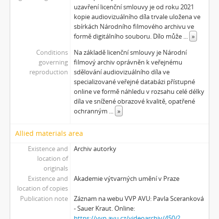
[Subseries] Tvář
uzavření licenční smlouvy je od roku 2021
[Subseries] Kontrasty života
kopie audiovizuálního díla trvale uložena ve
[Subseries] Kosmické turbulence
sbírkách Národního filmového archivu ve
formě digitálního souboru. Dílo může
...
»
[Subseries] Cosmos – Křižíkova fontána
Conditions
Na základě licenční smlouvy je Národní
governing
filmový archiv oprávněn k veřejnému
reproduction
sdělování audiovizuálního díla ve
specializované veřejné databázi přístupné
online ve formě náhledu v rozsahu celé délky
díla ve snížené obrazové kvalitě, opatřené
ochranným
...
»
Allied materials area
Existence and
Archiv autorky
location of
originals
Existence and
Akademie výtvarných umění v Praze
location of copies
Publication note
Záznam na webu VVP AVU: Pavla Sceranková
- Sauer Kraut. Online:
https://vvp.avu.cz/videoarchiv/450/?