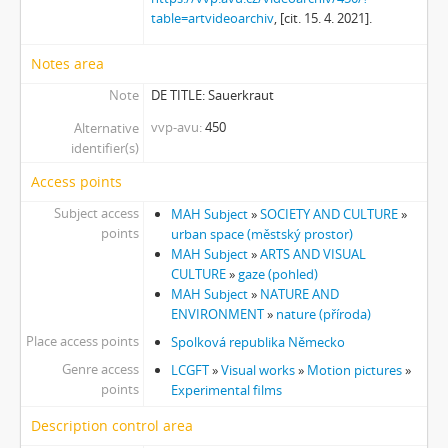
table=artvideoarchiv
, [cit. 15. 4. 2021].
Notes area
Note
DE TITLE: Sauerkraut
vvp-avu
450
Alternative
identifier(s)
Access points
Subject access
MAH Subject
»
SOCIETY AND CULTURE
»
points
urban space (městský prostor)
MAH Subject
»
ARTS AND VISUAL
CULTURE
»
gaze (pohled)
MAH Subject
»
NATURE AND
ENVIRONMENT
»
nature (příroda)
Place access points
Spolková republika Německo
Genre access
LCGFT
»
Visual works
»
Motion pictures
»
points
Experimental films
Description control area