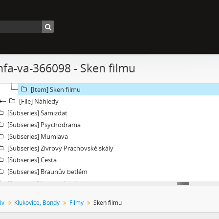
[Subseries] Džbány Franze Maxery v hospodě U Lojzy
[Subseries] Zkušebna v Argentinské
[Subseries] Hanibalova svatba
[Subseries] Klukovice, Bondy
[File] Dokumentace
nfa-va-366098 - Sken filmu
[File] Filmy
[Item] Autorizovaná reprezentace
[Item] Sken filmu
[File] Náhledy
[Subseries] Samizdat
[Subseries] Psychodrama
[Subseries] Mumlava
[Subseries] Zívrovy Prachovské skály
[Subseries] Cesta
[Subseries] Braunův betlém
[Subseries] Javorovým dolem
[Subseries] Milada
iv
Klukovice, Bondy
Filmy
Sken filmu
[Subseries] Hřiště
[Subseries] Image Maker