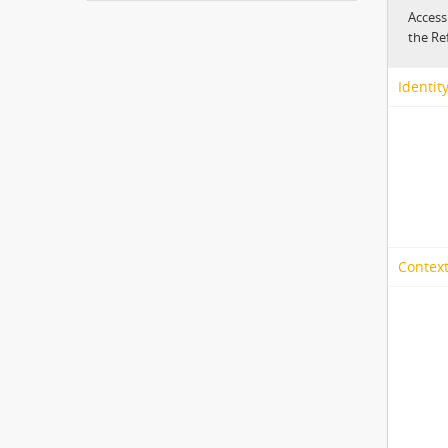
Access
the Re
Identit
Context