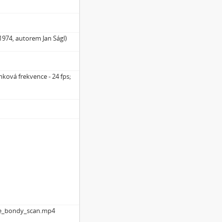
1974, autorem Jan Ságl)
ková frekvence - 24 fps;
ce_bondy_scan.mp4