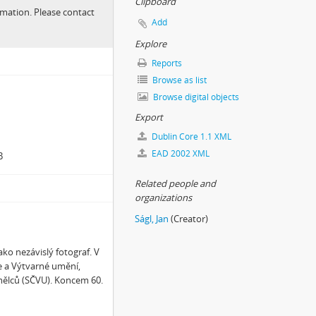
Clipboard
ormation. Please contact
Add
Explore
Reports
Browse as list
Browse digital objects
Export
Dublin Core 1.1 XML
EAD 2002 XML
B
Related people and
organizations
Ságl, Jan
(Creator)
ko nezávislý fotograf. V
ce a Výtvarné umění,
ělců (SČVU). Koncem 60.