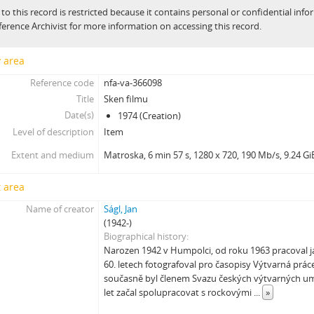
 to this record is restricted because it contains personal or confidential inf
[Subseries] Možná
ference Archivist for more information on accessing this record.
[Subseries] 28 stotín Synagógy
[Subseries] Z lásky
y area
[Subseries] Parkovací smyčka
Reference code
nfa-va-366098
[Subseries] Otevřeno zavřeno otevřeno zavřeno...
Title
Sken filmu
[Subseries] Klatov
Date(s)
1974 (Creation)
[Subseries] Jizvy, jiskry, jistoty
Level of description
Item
[Subseries] Země, světlo, vzduch
[Subseries] Painting
Extent and medium
Matroska, 6 min 57 s, 1280 x 720, 190 Mb/s, 9.24 Gi
[Subseries] Malování do vzduchu
[Subseries] Slovo
 area
[Subseries] Virtuální opona
Name of creator
Ságl, Jan
[Subseries] Grafika podzimu
(1942-)
[Subseries] Yes No Yes
Biographical history
Narozen 1942 v Humpolci, od roku 1963 pracoval ja
[Subseries] Zrcadlo času
60. letech fotografoval pro časopisy Výtvarná prá
[Subseries] Píseň hlemýžďů jdoucích na pohřeb
současně byl členem Svazu českých výtvarných um
[Subseries] Abstraktní animace ze 60. let
let začal spolupracovat s rockovými
...
»
[Subseries] Barvy