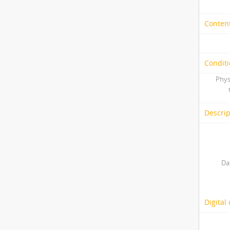
Content
Conditi
Phys
Descrip
Da
Digital