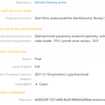
[Subseries] Flare up
Repository
Národní filmový archiv
[Subseries] Pinup
 and structure area
[Subseries] The Time
Scope and content
Sken filmu audiovizuálního díla Klukovice, Bondy (
[Subseries] Čas zkoušky
[Subseries] Musica Picta – Chvíle něhy
ons of access and use area
[Subseries] Musica Picta – Hodina slavnosti
[Subseries] Musica Picta – Minuty strachu
ical characteristics and
Další technické parametry evidenční jednotky: sním
technical requirements
video kodek - FFv1; poměr stran obrazu - 16:9
[Subseries] Musica Picta – Čas smutku
[Subseries] Velká dětská symfonie
tion control area
[Subseries] Musica Picta – Čas tance
[Subseries] Musica Picta – Čas radování
Status
Final
[Subseries] Musica Picta – Čas veselosti
Level of detail
Full
[Subseries] Jednou ráno
tes of creation revision
2021-12-16 (vytvoření; Lujza Kotočová)
[Subseries] Magnety
deletion
[Subseries] Wet Video
Language(s)
Czech
[Subseries] Muránská Zdychava
[Subseries] Meditace
 object metadata
[Subseries] O velikosti významu
Filename
e6365249-1527-4440-8b24-989b65a966de-klukovi
[Subseries] Dead or Alive 2