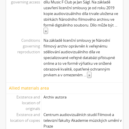
governing access
dílu Music F Club je Jan Ságl. Na základě
[Subseries] Krása
uzavření licenční smlouvy je od roku 2019
[Subseries] 6 snů z hrnečku
kopie audiovizuálního díla trvale uložena ve
[Subseries] Pohybovadlo
sbírkách Národního filmového archivu ve
formě digitálního souboru. Dílo může být
...
[Subseries] Náš očistec
»
[Subseries] Burger und Ther
[Subseries] MHD – Bus
Conditions
Na základě licenční smlouvy je Národní
governing
filmový archiv oprávněn k veřejnému
[Subseries] Cesta
reproduction
sdělování audiovizuálního díla ve
[Subseries] Der kleine Blonde und sein roter Koffer
specializované veřejné databázi přístupné
[Subseries] Miss Krimi
online a to ve formě výňatku ve snížené
[Subseries] Vteřina za vteřinou
obrazové kvalitě, opatřené ochranným
[Subseries] Obrázky
prvkem a v omezeném
...
»
[Subseries] 360°
Allied materials area
[Subseries] Grátis punč
[Subseries] Jízda
Existence and
Archiv autora
[Subseries] Naše okrasné zahrádky – Unsere Gärten
location of
originals
[Subseries] Našla v lese
Existence and
Centrum audiovizuálních studií Filmové a
[Subseries] Karamel je cukr, co už se neuzdraví
location of copies
televizní fakulty Akademie múzických umění v
[Subseries] Konec jedince
Praze