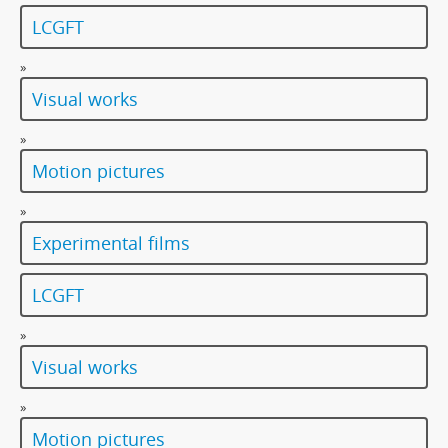
[Subseries] O velikosti významu
LCGFT
[Subseries] Dead or Alive 2
[Subseries] Bílá skála
»
[Subseries] Hortvs Winariencis Mayrav
Visual works
[Subseries] Lampyris
[Subseries] Marienbad
»
[Subseries] Somnia Molitori / Miller’s visions
Motion pictures
[Subseries] Na vrcholu / Zebín
[Subseries] Tvář
»
[Subseries] Kontrasty života
Experimental films
[Subseries] Kosmické turbulence
[Subseries] Cosmos – Křižíkova fontána
LCGFT
»
Visual works
»
Motion pictures