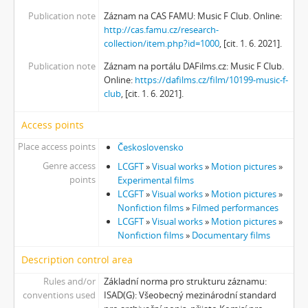
[Subseries] Míchačka
Publication note
Záznam na CAS FAMU: Music F Club. Online:
[Subseries] Kapusta
http://cas.famu.cz/research-
[Subseries] Turista
collection/item.php?id=1000
, [cit. 1. 6. 2021].
[Subseries] Dům daleko
Publication note
Záznam na portálu DAFilms.cz: Music F Club.
[Subseries] Bosákové hody
Online:
https://dafilms.cz/film/10199-music-f-
[Subseries] Suchá u Nejdku
club
, [cit. 1. 6. 2021].
[Subseries] Wilsonova svatba
[Subseries] Džbány Franze Maxery v hospodě U Lojzy
Access points
[Subseries] Zkušebna v Argentinské
Place access points
Československo
[Subseries] Hanibalova svatba
Genre access
LCGFT
»
Visual works
»
Motion pictures
»
[Subseries] Klukovice, Bondy
points
Experimental films
[Subseries] Samizdat
LCGFT
»
Visual works
»
Motion pictures
»
[Subseries] Psychodrama
Nonfiction films
»
Filmed performances
[Subseries] Mumlava
LCGFT
»
Visual works
»
Motion pictures
»
[Subseries] Zívrovy Prachovské skály
Nonfiction films
»
Documentary films
[Subseries] Cesta
Description control area
[Subseries] Braunův betlém
Rules and/or
Základní norma pro strukturu záznamu:
[Subseries] Javorovým dolem
conventions used
ISAD(G): Všeobecný mezinárodní standard
[Subseries] Milada