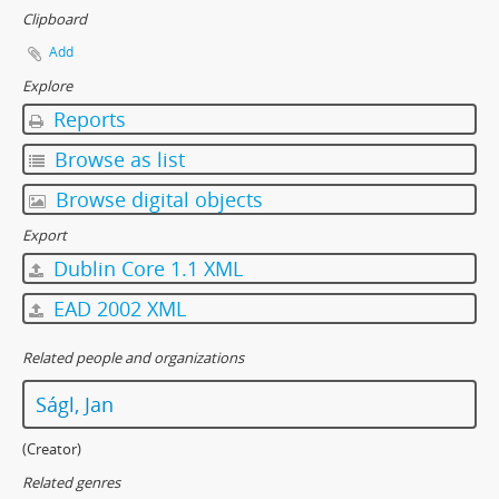
Clipboard
[Subseries] Barvy
[Subseries] Flare up
Add
[Subseries] Pinup
Explore
[Subseries] The Time
Reports
[Subseries] Čas zkoušky
[Subseries] Musica Picta – Chvíle něhy
Browse as list
[Subseries] Musica Picta – Hodina slavnosti
Browse digital objects
[Subseries] Musica Picta – Minuty strachu
[Subseries] Musica Picta – Čas smutku
Export
[Subseries] Velká dětská symfonie
Dublin Core 1.1 XML
[Subseries] Musica Picta – Čas tance
EAD 2002 XML
[Subseries] Musica Picta – Čas radování
[Subseries] Musica Picta – Čas veselosti
Related people and organizations
[Subseries] Jednou ráno
[Subseries] Magnety
Ságl, Jan
[Subseries] Wet Video
[Subseries] Muránská Zdychava
(Creator)
[Subseries] Meditace
Related genres