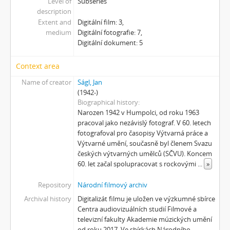
Level of
Subseries
[Subseries] Už šedesát let je mi třicet
description
[Subseries] Za umělce roku jsem zvolila sebe
Extent and
Digitální film: 3,
[Subseries] Zurich
medium
Digitální fotografie: 7,
[Subseries] Rozhovor se Sylvií Plath
Digitální dokument: 5
[Subseries] Jdi pryč. Vrať se
[Subseries] Krabicování
Context area
[Subseries] Měření
Name of creator
Ságl, Jan
[Subseries] Sáčkování
(1942-)
[Subseries] Úkryt
Biographical history
[Subseries] Up!
Narozen 1942 v Humpolci, od roku 1963
pracoval jako nezávislý fotograf. V 60. letech
[Subseries] Up! #2
fotografoval pro časopisy Výtvarná práce a
[Subseries] Vystěhování. Nastěhování
Výtvarné umění, současně byl členem Svazu
[Subseries] It's Buildable
českých výtvarných umělců (SČVU). Koncem
[Subseries] Cesta do školy
60. let začal spolupracovat s rockovými
...
»
[Subseries] Přestávka
Repository
Národní filmový archiv
[Subseries] Zrzavý film
[Subseries] Sběratel – Detail
Archival history
Digitalizát filmu je uložen ve výzkumné sbírce
Centra audiovizuálních studií Filmové a
[Subseries] Sběratel
televizní fakulty Akademie múzických umění
[Subseries] Studna
od roku 2017. Ve sbírkách Národního