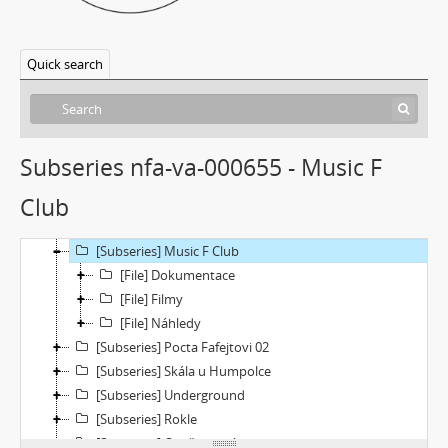
Quick search
[Fonds] Videoarchiv
[Subseries] Molo a vlak
[Subseries] ARCO – Aneb český videoart proniká do světa
Subseries nfa-va-000655 - Music F
[Subseries] Věž – Věž I., Věž II.
Club
[Subseries] Talk & Twerk
[Subseries] Tanec na ruinách muzea
[Subseries] Music F Club
[File] Dokumentace
[File] Filmy
[File] Náhledy
[Subseries] Pocta Fafejtovi 02
[Subseries] Skála u Humpolce
[Subseries] Underground
[Subseries] Rokle
[Subseries] O ničem jiném