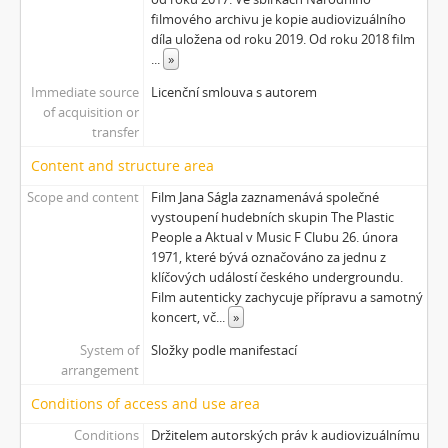
[Subseries] Polednice
filmového archivu je kopie audiovizuálního
[Subseries] 13. revír
díla uložena od roku 2019. Od roku 2018 film
[Subseries] Po stopách krve
...
»
[Subseries] Spejbl a Hurvínek
Immediate source
Licenční smlouva s autorem
[Subseries] Větev – Prorážení televize větví
of acquisition or
[Subseries] 16 Sketches of Dialogue
transfer
[Subseries] Air
Content and structure area
[Subseries] Air – Znělka
Scope and content
Film Jana Ságla zaznamenává společné
[Subseries] Interno
vystoupení hudebních skupin The Plastic
[Subseries] Le Cuoche
People a Aktual v Music F Clubu 26. února
[Subseries] Hlavolam
1971, které bývá označováno za jednu z
[Subseries] Kytka
klíčových událostí českého undergroundu.
Film autenticky zachycuje přípravu a samotný
[Subseries] Erosynta I
koncert, vč
...
»
[Subseries] Monoskop no. 3 – Monkeyking legend
[Subseries] Pohádka pro šílence
System of
Složky podle manifestací
arrangement
[Subseries] Chewing Gum
[Subseries] Tihle – Sociální situace: pět svázaných mužů
Conditions of access and use area
[Subseries] Bez názvu
Conditions
Držitelem autorských práv k audiovizuálnímu
[Subseries] Viděno vzduchem