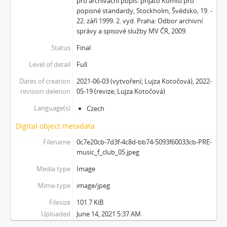
pro archivační popis: přijato Komisí pro
[Subseries] Hřiště
popisné standardy, Stockholm, Švédsko, 19. -
[Subseries] Image Maker
22. září 1999. 2. vyd. Praha: Odbor archivní
[Subseries] Možná
správy a spisové služby MV ČR, 2009.
[Subseries] 28 stotín Synagógy
Status
Final
[Subseries] Z lásky
Level of detail
Full
[Subseries] Parkovací smyčka
[Subseries] Otevřeno zavřeno otevřeno zavřeno...
Dates of creation
2021-06-03 (vytvoření; Lujza Kotočová), 2022-
[Subseries] Klatov
revision deletion
05-19 (revize; Lujza Kotočová)
[Subseries] Jizvy, jiskry, jistoty
Language(s)
Czech
[Subseries] Země, světlo, vzduch
Digital object metadata
[Subseries] Painting
[Subseries] Malování do vzduchu
Filename
0c7e20cb-7d3f-4c8d-bb74-5093f60033cb-PRE-
[Subseries] Slovo
music_f_club_05.jpeg
[Subseries] Virtuální opona
Media type
Image
[Subseries] Grafika podzimu
Mime-type
image/jpeg
[Subseries] Yes No Yes
[Subseries] Zrcadlo času
Filesize
101.7 KiB
[Subseries] Píseň hlemýžďů jdoucích na pohřeb
Uploaded
June 14, 2021 5:37 AM
[Subseries] Abstraktní animace ze 60. let