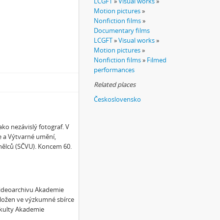
LCGFT
»
Visual works
»
Motion pictures
»
Nonfiction films
»
Documentary films
LCGFT
»
Visual works
»
Motion pictures
»
Nonfiction films
»
Filmed
performances
Related places
Československo
ko nezávislý fotograf. V
ce a Výtvarné umění,
ělců (SČVU). Koncem 60.
 Videoarchivu Akademie
 uložen ve výzkumné sbírce
fakulty Akademie