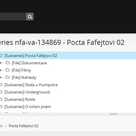
Fonds] Videoarchiv
[Subseries] Molo a vlak
[Subseries] ARCO – Aneb český videoart proniká do světa
[Subseries] Věž – Věž I., Věž II.
[Subseries] Talk & Twerk
ries nfa-va-134869 - Pocta Fafejtovi 02
[Subseries] Tanec na ruinách muzea
[Subseries] Music F Club
[Subseries] Pocta Fafejtovi 02
[File] Dokumentace
[File] Filmy
[File] Náhledy
[Subseries] Skála u Humpolce
[Subseries] Underground
[Subseries] Rokle
[Subseries] O ničem jiném
[Subseries] Motýl v tunelu
[Subseries] Setkání
iv
Pocta Fafejtovi 02
[Subseries] Moře v zrcadle
[Subseries] Květomluva