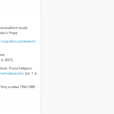
ovizuálních studií
mění v Praze
://cas.famu.cz/research-
ine:
1. 6. 2021].
vá - Pocta Fafejtovi.
e=artvideoarchiv
, [cit. 1. 6.
Filmy a videa 1956-1989.