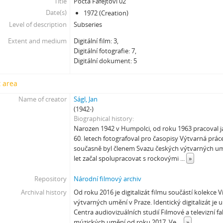
Title
Pocta Fafejtovi 02
[Subseries] Jdi pryč. Vrať se
Date(s)
1972 (Creation)
[Subseries] Krabicování
Level of description
Subseries
[Subseries] Měření
[Subseries] Sáčkování
Extent and medium
Digitální film: 3,
Digitální fotografie: 7,
[Subseries] Úkryt
Digitální dokument: 5
[Subseries] Up!
[Subseries] Up! #2
 area
[Subseries] Vystěhování. Nastěhování
[Subseries] It's Buildable
Name of creator
Ságl, Jan
(1942-)
[Subseries] Cesta do školy
Biographical history
[Subseries] Přestávka
Narozen 1942 v Humpolci, od roku 1963 pracoval ja
[Subseries] Zrzavý film
60. letech fotografoval pro časopisy Výtvarná prá
[Subseries] Sběratel – Detail
současně byl členem Svazu českých výtvarných um
let začal spolupracovat s rockovými
...
»
[Subseries] Sběratel
[Subseries] Studna
Repository
Národní filmový archiv
[Subseries] Polednice
Archival history
Od roku 2016 je digitalizát filmu součástí kolekce
[Subseries] 13. revír
výtvarných umění v Praze. Identický digitalizát je
[Subseries] Po stopách krve
Centra audiovizuálních studií Filmové a televizní 
[Subseries] Spejbl a Hurvínek
múzických umění od roku 2017. Ve
...
»