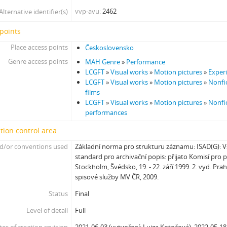
[Subseries] Bosákové hody
vvp-avu
2462
Alternative identifier(s)
[Subseries] Suchá u Nejdku
[Subseries] Wilsonova svatba
points
[Subseries] Džbány Franze Maxery v hospodě U Lojzy
Place access points
Československo
[Subseries] Zkušebna v Argentinské
Genre access points
MAH Genre
»
Performance
[Subseries] Hanibalova svatba
LCGFT
»
Visual works
»
Motion pictures
»
Exper
[Subseries] Klukovice, Bondy
LCGFT
»
Visual works
»
Motion pictures
»
Nonfic
[Subseries] Samizdat
films
[Subseries] Psychodrama
LCGFT
»
Visual works
»
Motion pictures
»
Nonfic
performances
[Subseries] Mumlava
[Subseries] Zívrovy Prachovské skály
tion control area
[Subseries] Cesta
d/or conventions used
Základní norma pro strukturu záznamu: ISAD(G):
[Subseries] Braunův betlém
standard pro archivační popis: přijato Komisí pro 
[Subseries] Javorovým dolem
Stockholm, Švédsko, 19. - 22. září 1999. 2. vyd. Pra
[Subseries] Milada
spisové služby MV ČR, 2009.
[Subseries] Hřiště
Status
Final
[Subseries] Image Maker
[Subseries] Možná
Level of detail
Full
[Subseries] 28 stotín Synagógy