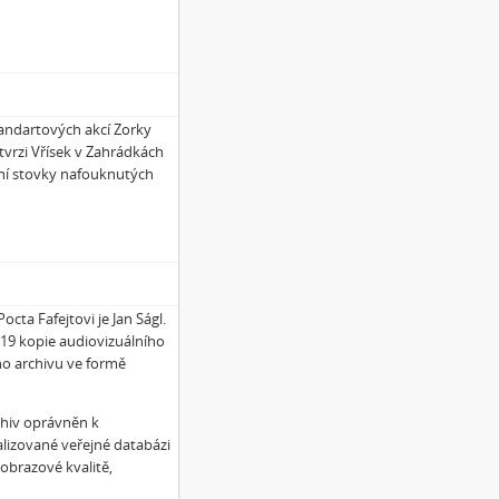
landartových akcí Zorky
 tvrzi Vřísek v Zahrádkách
ní stovky nafouknutých
cta Fafejtovi je Jan Ságl.
019 kopie audiovizuálního
ho archivu ve formě
chiv oprávněn k
alizované veřejné databázi
obrazové kvalitě,