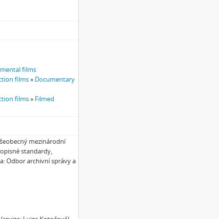
imental films
tion films
»
Documentary
tion films
»
Filmed
 Všeobecný mezinárodní
popisné standardy,
ha: Odbor archivní správy a