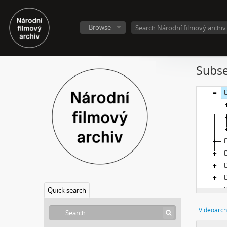
[
Browse
Subse
Quick search
Videoarch