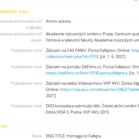
[Subseries] Burger und Ther
materials area
[Subseries] MHD – Bus
istence and location of
Archiv autora
[Subseries] Cesta
originals
[Subseries] Der kleine Blonde und sein roter Koffer
istence and location of
Akademie výtvarných umění v Praze, Centrum audi
[Subseries] Miss Krimi
copies
Filmové a televizní fakulty Akademie múzických u
[Subseries] Vteřina za vteřinou
Publication note
Záznam na CAS FAMU: Pocta Fafejtovi. Online:
http
[Subseries] Obrázky
collection/item.php?id=1010
, [cit. 1. 6. 2021].
[Subseries] 360°
[Subseries] Grátis punč
Publication note
Záznam na portálu DAFilms.cz: Pocta Fafejtovi. Onl
https://dafilms.cz/film/10190-pocta-fafejtovi
, [cit. 
[Subseries] Jízda
[Subseries] Naše okrasné zahrádky – Unsere Gärten
Publication note
Záznam na webu Videoarchivu VVP AVU: Zorka Ságlo
[Subseries] Našla v lese
Online:
https://vvp.avu.cz/videoarchiv/2462/?tabl
2021].
[Subseries] Karamel je cukr, co už se neuzdraví
[Subseries] Konec jedince
Publication note
DVD kompilace zahrnující dílo: České akční umění: 
[Subseries] Míchačka
Edice VIDA 5, Praha: VVP AVU 2015.
[Subseries] Kapusta
area
[Subseries] Turista
[Subseries] Dům daleko
Note
ENG TITLE: Homage to Fafejta