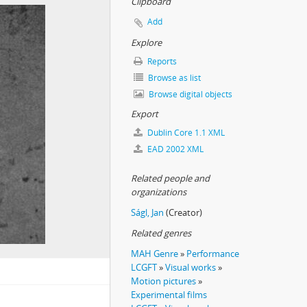
Clipboard
Add
Explore
Reports
Browse as list
Browse digital objects
Export
Dublin Core 1.1 XML
EAD 2002 XML
Related people and
organizations
Ságl, Jan
(Creator)
Related genres
MAH Genre
»
Performance
LCGFT
»
Visual works
»
Motion pictures
»
Experimental films