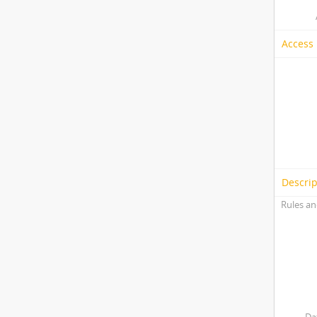
Access 
Descrip
Rules an