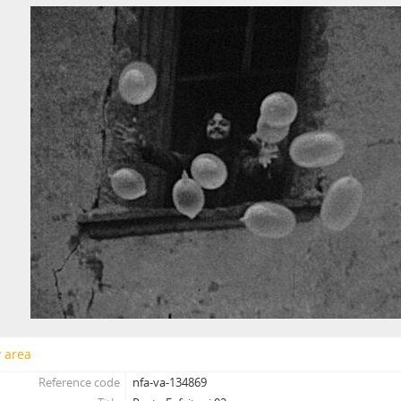
[Subseries] Prohnutá dlažba
[Subseries] Už nikdy tenhle balvan
[Subseries] Hranice – otázka bez odpovědi
[Subseries] Můj osobní „nekonečný“ vektor
[Subseries] Metrofilm
[Subseries] Neznámý zůstal neznámý
[Subseries] Zmenšil jsem průměr Země
[Subseries] Rituální vražda pitomého úsměvu
[Subseries] Jako z filmu
[Subseries] En plein air 2
[Subseries] Echo–Vocis Imago
[Subseries] Malinko nakouknout
[Subseries] Polobozi
[Subseries] Prut
[Subseries] Už šedesát let je mi třicet
[Subseries] Za umělce roku jsem zvolila sebe
y area
[Subseries] Zurich
Reference code
nfa-va-134869
[Subseries] Rozhovor se Sylvií Plath