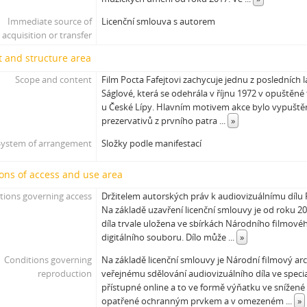
[Subseries] Větev – Prorážení televize větví
Immediate source of
Licenční smlouva s autorem
[Subseries] 16 Sketches of Dialogue
acquisition or transfer
[Subseries] Air
 and structure area
[Subseries] Air – Znělka
[Subseries] Interno
Scope and content
Film Pocta Fafejtovi zachycuje jednu z posledních 
[Subseries] Le Cuoche
Ságlové, která se odehrála v říjnu 1972 v opuštěné
u České Lípy. Hlavním motivem akce bylo vypuště
[Subseries] Hlavolam
prezervativů z prvního patra
...
»
[Subseries] Kytka
[Subseries] Erosynta I
System of arrangement
Složky podle manifestací
[Subseries] Monoskop no. 3 – Monkeyking legend
ons of access and use area
[Subseries] Pohádka pro šílence
[Subseries] Chewing Gum
tions governing access
Držitelem autorských práv k audiovizuálnímu dílu Po
[Subseries] Tihle – Sociální situace: pět svázaných mužů
Na základě uzavření licenční smlouvy je od roku 2
díla trvale uložena ve sbírkách Národního filmové
[Subseries] Bez názvu
digitálního souboru. Dílo může
...
»
[Subseries] Viděno vzduchem
[Subseries] Krása
Conditions governing
Na základě licenční smlouvy je Národní filmový ar
[Subseries] 6 snů z hrnečku
reproduction
veřejnému sdělování audiovizuálního díla ve speci
přístupné online a to ve formě výňatku ve snížené 
[Subseries] Pohybovadlo
opatřené ochranným prvkem a v omezeném
...
»
[Subseries] Náš očistec