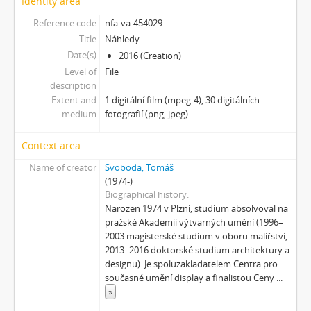
Identity area
[Item] Náhledová fotografie 10
[Item] Náhledová fotografie 11
Reference code
nfa-va-454029
[Item] Náhledová fotografie 12
Title
Náhledy
[Item] Náhledová fotografie 13
Date(s)
2016 (Creation)
[Item] Náhledová fotografie 14
Level of
File
description
[Item] Náhledová fotografie 15
Extent and
1 digitální film (mpeg-4), 30 digitálních
[Item] Náhledová fotografie 16
medium
fotografií (png, jpeg)
[Item] Náhledová fotografie 17
[Item] Náhledová fotografie 18
Context area
[Item] Náhledová fotografie 19
Name of creator
Svoboda, Tomáš
[Item] Náhledová fotografie 20
(1974-)
[Item] Náhledová fotografie 21
Biographical history
[Item] Náhledová fotografie 22
Narozen 1974 v Plzni, studium absolvoval na
[Item] Náhledová fotografie 23
pražské Akademii výtvarných umění (1996–
[Item] Náhledová fotografie 24
2003 magisterské studium v oboru malířství,
2013–2016 doktorské studium architektury a
[Item] Náhledová fotografie 25
designu). Je spoluzakladatelem Centra pro
[Item] Náhledová fotografie 26
současné umění display a finalistou Ceny
...
[Item] Náhledová fotografie 27
»
[Item] Náhledová fotografie 28