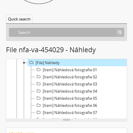
[Subseries] Metrofilm
[Subseries] Neznámý zůstal neznámý
Quick search
[Subseries] Zmenšil jsem průměr Země
[Subseries] Rituální vražda pitomého úsměvu
[Subseries] Jako z filmu
[File] Dokumentace
File nfa-va-454029 - Náhledy
[File] Filmy
[File] Instalace
[File] Náhledy
[Item] Náhledová fotografie 01
[Item] Náhledová fotografie 02
[Item] Náhledová fotografie 03
[Item] Náhledová fotografie 04
[Item] Náhledová fotografie 05
[Item] Náhledová fotografie 06
[Item] Náhledová fotografie 07
[Item] Náhledová fotografie 08
[Item] Náhledová fotografie 09