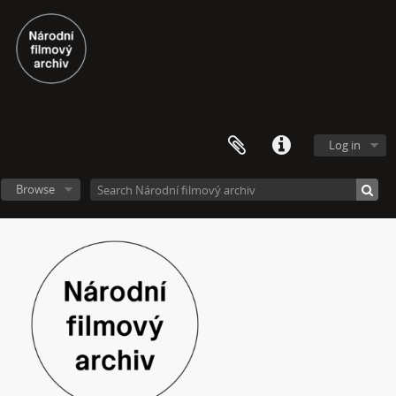
[Subseries] Molo a vlak
[Subseries] ARCO – Aneb český videoart proniká do světa
[Subseries] Věž – Věž I., Věž II.
[Subseries] Talk & Twerk
[Subseries] Tanec na ruinách muzea
[Subseries] Music F Club
[Subseries] Pocta Fafejtovi 02
Log in
[Subseries] Skála u Humpolce
[Subseries] Underground
Browse
[Subseries] Rokle
[Subseries] O ničem jiném
[Subseries] Motýl v tunelu
[Subseries] Setkání
[Subseries] Moře v zrcadle
[Subseries] Květomluva
[Subseries] Prohnutá dlažba
[Subseries] Už nikdy tenhle balvan
[Subseries] Hranice – otázka bez odpovědi
[Subseries] Můj osobní „nekonečný“ vektor