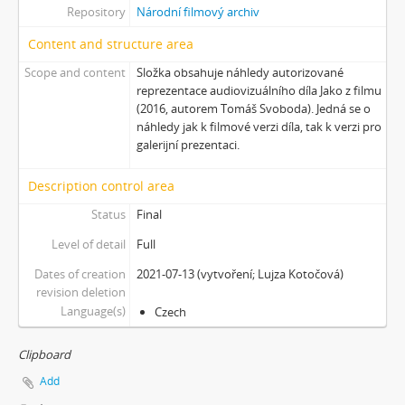
[Item] Náhledová fotografie 29
Repository
Národní filmový archiv
[Item] Náhledová fotografie 30
Content and structure area
[Item] Náhledové video
Scope and content
Složka obsahuje náhledy autorizované
[File] Titulky
reprezentace audiovizuálního díla Jako z filmu
[Subseries] En plein air 2
(2016, autorem Tomáš Svoboda). Jedná se o
[Subseries] Echo–Vocis Imago
náhledy jak k filmové verzi díla, tak k verzi pro
[Subseries] Malinko nakouknout
galerijní prezentaci.
[Subseries] Polobozi
[Subseries] Prut
Description control area
[Subseries] Už šedesát let je mi třicet
Status
Final
[Subseries] Za umělce roku jsem zvolila sebe
Level of detail
Full
[Subseries] Zurich
[Subseries] Rozhovor se Sylvií Plath
Dates of creation
2021-07-13 (vytvoření; Lujza Kotočová)
revision deletion
[Subseries] Jdi pryč. Vrať se
Language(s)
Czech
[Subseries] Krabicování
[Subseries] Měření
Clipboard
[Subseries] Sáčkování
[Subseries] Úkryt
Add
[Subseries] Up!