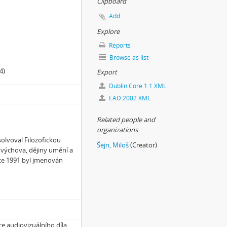
Clipboard
Add
Explore
Reports
Browse as list
4)
Export
Dublin Core 1.1 XML
EAD 2002 XML
Related people and
organizations
solvoval Filozofickou
Šejn, Miloš
(Creator)
á výchova, dějiny umění a
roce 1991 byl jmenován
e audiovizuálního díla