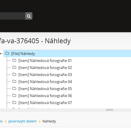
[Subseries] Psychodrama
[Subseries] Mumlava
[Subseries] Zívrovy Prachovské skály
[Subseries] Cesta
[Subseries] Braunův betlém
nfa-va-376405 - Náhledy
[Subseries] Javorovým dolem
[File] Filmy
[File] Náhledy
[Item] Náhledová fotografie 01
[Item] Náhledová fotografie 02
[Item] Náhledová fotografie 03
[Item] Náhledová fotografie 04
[Item] Náhledová fotografie 05
[Item] Náhledová fotografie 06
[Item] Náhledová fotografie 07
[Item] Náhledové video
[File] Dokumentace
iv
Javorovým dolem
Náhledy
[Subseries] Milada
[Subseries] Hřiště