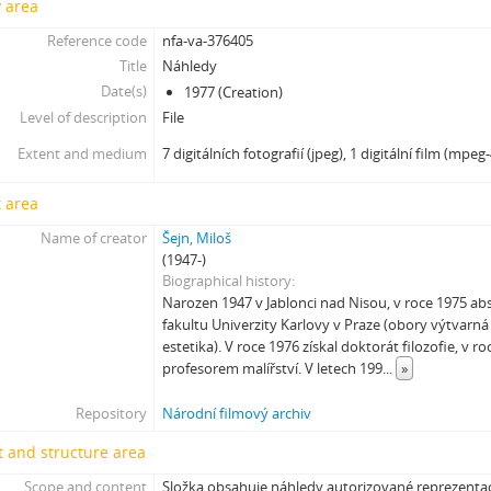
y area
[Subseries] Image Maker
Reference code
nfa-va-376405
[Subseries] Možná
Title
Náhledy
[Subseries] 28 stotín Synagógy
Date(s)
1977 (Creation)
[Subseries] Z lásky
Level of description
File
[Subseries] Parkovací smyčka
Extent and medium
7 digitálních fotografií (jpeg), 1 digitální film (mpeg-
[Subseries] Otevřeno zavřeno otevřeno zavřeno...
[Subseries] Klatov
 area
[Subseries] Jizvy, jiskry, jistoty
[Subseries] Země, světlo, vzduch
Name of creator
Šejn, Miloš
(1947-)
[Subseries] Painting
Biographical history
[Subseries] Malování do vzduchu
Narozen 1947 v Jablonci nad Nisou, v roce 1975 ab
[Subseries] Slovo
fakultu Univerzity Karlovy v Praze (obory výtvarn
[Subseries] Virtuální opona
estetika). V roce 1976 získal doktorát filozofie, v 
[Subseries] Grafika podzimu
profesorem malířství. V letech 199
...
»
[Subseries] Yes No Yes
Repository
Národní filmový archiv
[Subseries] Zrcadlo času
[Subseries] Píseň hlemýžďů jdoucích na pohřeb
 and structure area
[Subseries] Abstraktní animace ze 60. let
Scope and content
Složka obsahuje náhledy autorizované reprezentac