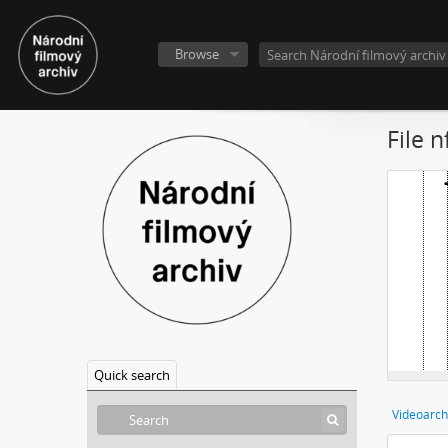
Browse
File 
Quick search
Videoarch