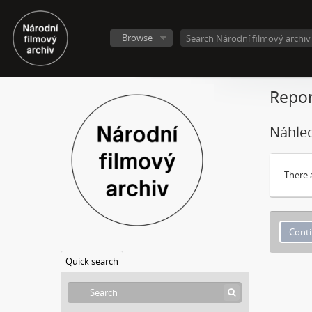
Browse
Repor
Náhled
There 
Quick search