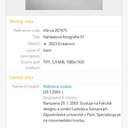
[Subseries] Ke kořenům
[Subseries] Ticho před bouří
[Subseries] tryin to sport something
Identity area
[Subseries] proxy
Reference code
nfa-va-207475
[Subseries] Škubej psa
Title
Náhledová fotografie 01
[Subseries] Snowblind
Date(s)
2023 (Creation)
[Subseries] Shores of the Same Sea
Level of
Item
[Subseries] Houby
description
[Subseries] Noro, přijde k tobě nečekaný host
Extent and
TIFF, 5,9 MiB, 1080x1920
[Subseries] Amnion
medium
[Subseries] Už se držím
Context area
[Subseries] Lamecore_Meduza_VS_Mořskáokurka
[Subseries] And You Know What Comes Next...
Name of creator
Maltseva, Liubov
(29.1.2003–)
[Subseries] SOFT DETECTIVE LOVE STORY
Biographical history
[Subseries] Intercore
Narozena 29. 1. 2003. Studuje na Fakultě
[Subseries] Soft, Soft, Soft, Hard as Fuck
designu a umění Ladislava Sutnara při
Západočeské univerzitě v Plzni. Specializuje se
na novomediální tvorbu.