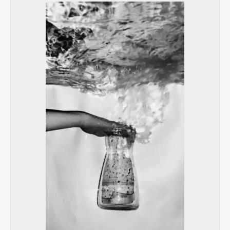
[Subseries] Plasma
[Subseries] Promiň
[Subseries] Ruda, minerál, prach, kov
[Subseries] Prolog
[Subseries] Sněm věcí
[Subseries] Konkomitantní růstový jev
[Subseries] I’m Doing Great (I’m Doing Great)
[Subseries] Hun Tun
[Subseries] Acedia
[Subseries] Pyramida
[Subseries] Ecopoiesis
[Subseries] Zero Gravity Grave
[Subseries] Jak natáčet v Africe
[Subseries] A Memoir in Dance
[Subseries] Nadějní návštěvníci a truchlící průvodci: Zápisky z cestovního deníku temného turisty
[Subseries] Polní lékař aneb Pravidla styku s místními e-dívkami
[Subseries] Ruvja a Morena
[Subseries] Krajina opuštění I.: Dívka s bičem
[Subseries] Říká se, že nejdelší sen trvá 45 minut