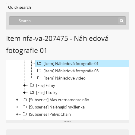
[Subseries] Duchovní cesta
Quick search
[Subseries] Vyprávění o světě
[Subseries] Jeden sol v životě Curiosity
[Subseries] Kamenolom
[Subseries] Modli se jestli chceš aby se země přiblížila a nebe promluvilo s tebou
Item nfa-va-207475 - Náhledová
[File] Dokumentace
fotografie 01
[File] Náhledy
[Item] Náhledová fotografie 02
[Item] Náhledová fotografie 01
[Item] Náhledová fotografie 03
[Item] Náhledové video
[File] Filmy
[File] Titulky
[Subseries] Mas eternamente não
[Subseries] Naléhající myšlenka
[Subseries] Pelvic Chain
[Subseries] Perplexity
[Subseries] Proud