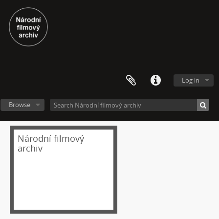
[Fonds] Festivalové soutěžní výběry experimentálního filmu a videoartu
Log in
[Subseries] Repetice
[Subseries] Beyond Anachronism: Eons of the Binary (Film)
Browse
[Subseries] Spánková paralýza
[Subseries] Napětí
[Subseries] The Commodity Catalogue
Národní filmový
[Subseries] Vrána a vejce
archiv
[Subseries] Was ist Kunst?
[Subseries] Dělohy a mozky (Hm..fantasy)
[Subseries] Zákon času
[Subseries] Củ cà rốt
[Subseries] Chimérx
[Subseries] Under Construction