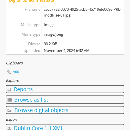
Digital object metadata
Filename
cec57782-3070-4925-acbb-45719efe069e-PRE-
modli_se-01.jpg
Media type
Image
Mime-type
image/jpeg
Filesize
90.2 KiB
Uploaded
November 4, 2024 6:32 AM
Clipboard
Add
Explore
Reports
Browse as list
Browse digital objects
Export
Dublin Core 1.1 XML