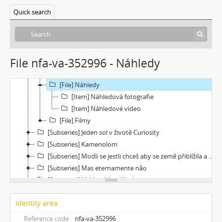
[Subseries] Củ cà rốt
Quick search
[Subseries] Chimérx
[Subseries] Under Construction
[Subseries] Duchovní cesta
[Subseries] Vyprávění o světě
File nfa-va-352996 - Náhledy
[File] Dokumentace
[File] Titulky
[File] Náhledy
[Item] Náhledová fotografie
[Item] Náhledové video
[File] Filmy
[Subseries] Jeden sol v životě Curiosity
[Subseries] Kamenolom
[Subseries] Modli se jestli chceš aby se země přiblížila a nebe promluvilo s tebou
[Subseries] Mas eternamente não
[Subseries] Naléhající myšlenka
[Subseries] Pelvic Chain
Identity area
[Subseries] Perplexity
[Subseries] Proud
Reference code
nfa-va-352996