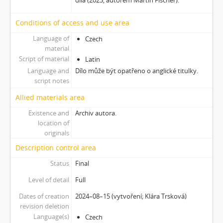
díla (2023, autorem Martin Fischer).
[Subseries] Ke kořenům
[Subseries] Ticho před bouří
Conditions of access and use area
[Subseries] tryin to sport something
Language of
Czech
[Subseries] proxy
material
[Subseries] Škubej psa
Script of material
Latin
[Subseries] Snowblind
Language and
Dílo může být opatřeno o anglické titulky.
script notes
[Subseries] Shores of the Same Sea
[Subseries] Houby
Allied materials area
[Subseries] Noro, přijde k tobě nečekaný host
Existence and
Archiv autora.
[Subseries] Amnion
location of
[Subseries] Už se držím
originals
[Subseries] Lamecore_Meduza_VS_Mořskáokurka
Description control area
[Subseries] And You Know What Comes Next...
Status
Final
[Subseries] SOFT DETECTIVE LOVE STORY
[Subseries] Intercore
Level of detail
Full
[Subseries] Soft, Soft, Soft, Hard as Fuck
Dates of creation
2024–08–15 (vytvoření; Klára Trsková)
revision deletion
Language(s)
Czech