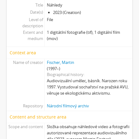
[Subseries] Plasma
Title
Náhledy
[Subseries] Promiň
Date(s)
2023 (Creation)
[Subseries] Ruda, minerál, prach, kov
Level of
File
description
[Subseries] Prolog
Extent and
1 digitátlní fotografie (tif), 1 digitální film
[Subseries] Sněm věcí
medium
(mov)
[Subseries] Konkomitantní růstový jev
[Subseries] I’m Doing Great (I’m Doing Great)
Context area
[Subseries] Hun Tun
Name of creator
Fischer, Martin
[Subseries] Acedia
(1997–)
[Subseries] Pyramida
Biographical history
[Subseries] Ecopoiesis
Audiovizuální umělec, básník. Narozen roku
[Subseries] Zero Gravity Grave
1997. Vystudoval sochařství na pražské AVU,
[Subseries] Jak natáčet v Africe
věnuje se ekologickému aktivismu.
[Subseries] A Memoir in Dance
Repository
Národní filmový archiv
[Subseries] Nadějní návštěvníci a truchlící průvodci: Zápisky z cestovního deníku temného turisty
[Subseries] Polní lékař aneb Pravidla styku s místními e-dívkami
Content and structure area
[Subseries] Ruvja a Morena
Scope and content
Složka obsahuje náhledové video a fotografii
[Subseries] Krajina opuštění I.: Dívka s bičem
autorizované reprezentace audiovizuálního
[Subseries] Říká se, že nejdelší sen trvá 45 minut