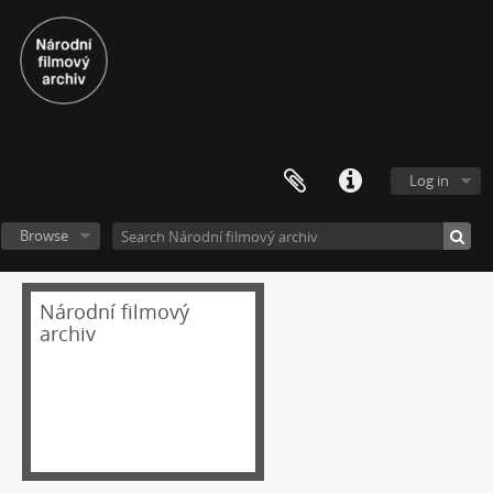
Log in
[Fonds] Festivalové soutěžní výběry experimentálního filmu a videoartu
Browse
[Subseries] Repetice
[Subseries] Beyond Anachronism: Eons of the Binary (Film)
Národní filmový
[Subseries] Spánková paralýza
archiv
[Subseries] Napětí
[Subseries] The Commodity Catalogue
[Subseries] Vrána a vejce
[Subseries] Was ist Kunst?
[Subseries] Dělohy a mozky (Hm..fantasy)
[Subseries] Zákon času