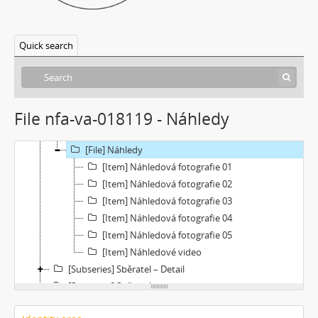
[Subseries] Up! #2
[Subseries] Vystěhování. Nastěhování
Quick search
[Subseries] It's Buildable
[Subseries] Cesta do školy
[Subseries] Přestávka
[Subseries] Zrzavý film
File nfa-va-018119 - Náhledy
[File] Dokumentace
[File] Filmy
[File] Náhledy
[Item] Náhledová fotografie 01
[Item] Náhledová fotografie 02
[Item] Náhledová fotografie 03
[Item] Náhledová fotografie 04
[Item] Náhledová fotografie 05
[Item] Náhledové video
[Subseries] Sběratel – Detail
[Subseries] Sběratel
[Subseries] Studna