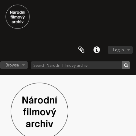
[Subseries] Neznámý zůstal neznámý
[Subseries] Zmenšil jsem průměr Země
[Subseries] Rituální vražda pitomého úsměvu
[Subseries] Jako z filmu
[Subseries] En plein air 2
[Subseries] Echo–Vocis Imago
[Subseries] Malinko nakouknout
Log in
[Subseries] Polobozi
[Subseries] Prut
Browse
[Subseries] Už šedesát let je mi třicet
[Subseries] Za umělce roku jsem zvolila sebe
[Subseries] Zurich
[Subseries] Rozhovor se Sylvií Plath
[Subseries] Jdi pryč. Vrať se
[Subseries] Krabicování
[Subseries] Měření
[Subseries] Sáčkování
[Subseries] Úkryt
[Subseries] Up!