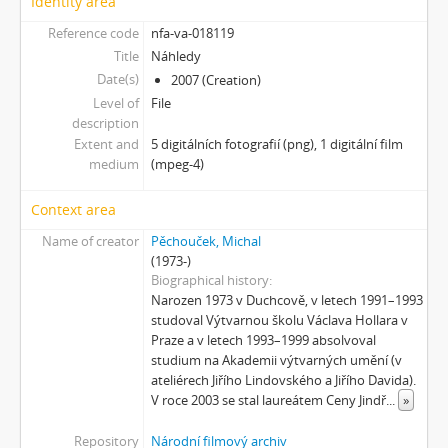
Identity area
[Subseries] Polednice
[Subseries] 13. revír
Reference code
nfa-va-018119
[Subseries] Po stopách krve
Title
Náhledy
[Subseries] Spejbl a Hurvínek
Date(s)
2007 (Creation)
[Subseries] Větev – Prorážení televize větví
Level of
File
description
[Subseries] 16 Sketches of Dialogue
Extent and
5 digitálních fotografií (png), 1 digitální film
[Subseries] Air
medium
(mpeg-4)
[Subseries] Air – Znělka
[Subseries] Interno
Context area
[Subseries] Le Cuoche
Name of creator
Pěchouček, Michal
[Subseries] Hlavolam
(1973-)
[Subseries] Kytka
Biographical history
[Subseries] Erosynta I
Narozen 1973 v Duchcově, v letech 1991–1993
[Subseries] Monoskop no. 3 – Monkeyking legend
studoval Výtvarnou školu Václava Hollara v
[Subseries] Pohádka pro šílence
Praze a v letech 1993–1999 absolvoval
studium na Akademii výtvarných umění (v
[Subseries] Chewing Gum
ateliérech Jiřího Lindovského a Jiřího Davida).
[Subseries] Tihle – Sociální situace: pět svázaných mužů
V roce 2003 se stal laureátem Ceny Jindř
...
»
[Subseries] Bez názvu
[Subseries] Viděno vzduchem
Repository
Národní filmový archiv