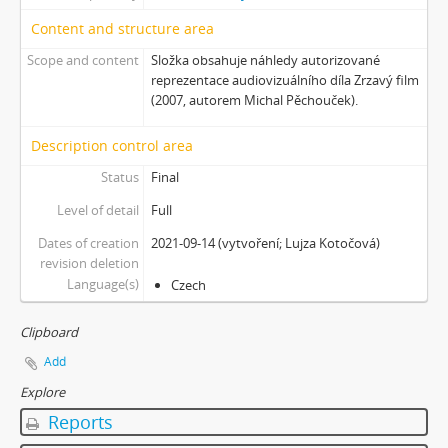
[Subseries] Krása
Content and structure area
[Subseries] 6 snů z hrnečku
[Subseries] Pohybovadlo
Scope and content
Složka obsahuje náhledy autorizované
reprezentace audiovizuálního díla Zrzavý film
[Subseries] Náš očistec
(2007, autorem Michal Pěchouček).
[Subseries] Burger und Ther
[Subseries] MHD – Bus
Description control area
[Subseries] Cesta
Status
Final
[Subseries] Der kleine Blonde und sein roter Koffer
[Subseries] Miss Krimi
Level of detail
Full
[Subseries] Vteřina za vteřinou
Dates of creation
2021-09-14 (vytvoření; Lujza Kotočová)
[Subseries] Obrázky
revision deletion
[Subseries] 360°
Language(s)
Czech
[Subseries] Grátis punč
[Subseries] Jízda
Clipboard
[Subseries] Naše okrasné zahrádky – Unsere Gärten
Add
[Subseries] Našla v lese
Explore
[Subseries] Karamel je cukr, co už se neuzdraví
Reports
[Subseries] Konec jedince
[Subseries] Míchačka