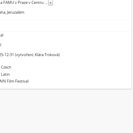
na FAMU v Praze v Centru
...
»
aha, Jeruzalém
nal
l
25-12-31 (vytvoření; Klára Trsková)
Czech
Latin
AIN Film Festival