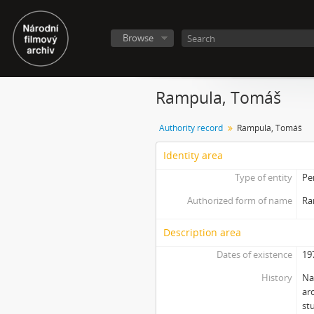
Browse
Rampula, Tomáš
Authority record
Rampula, Tomáš
Identity area
Type of entity
Pe
Authorized form of name
Ra
Description area
Dates of existence
19
History
Na
ar
st