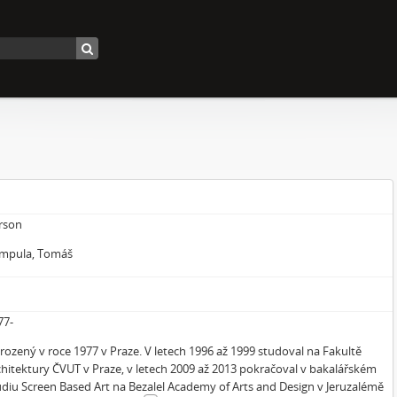
rson
mpula, Tomáš
77-
rozený v roce 1977 v Praze. V letech 1996 až 1999 studoval na Fakultě
chitektury ČVUT v Praze, v letech 2009 až 2013 pokračoval v bakalářském
udiu Screen Based Art na Bezalel Academy of Arts and Design v Jeruzalémě