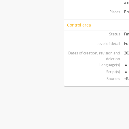
a 
Places
Pr
Control area
Status
Fi
Level of detail
Ful
Dates of creation, revision and
20
deletion
Language(s)
Script(s)
Sources
+R