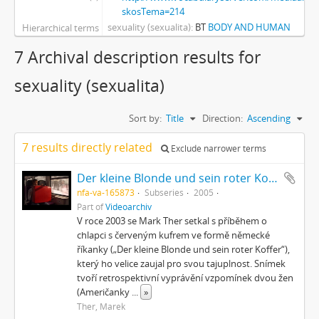
skosTema=214
sexuality (sexualita)
BT
BODY AND HUMAN
Hierarchical terms
7 Archival description results for
sexuality (sexualita)
Sort by:
Title
Direction:
Ascending
7 results directly related
Exclude narrower terms
Der kleine Blonde und sein roter Koffer
nfa-va-165873
Subseries
2005
Part of
Videoarchiv
V roce 2003 se Mark Ther setkal s příběhem o
chlapci s červeným kufrem ve formě německé
říkanky („Der kleine Blonde und sein roter Koffer“),
který ho velice zaujal pro svou tajuplnost. Snímek
tvoří retrospektivní vyprávění vzpomínek dvou žen
(Američanky
...
»
Ther, Marek