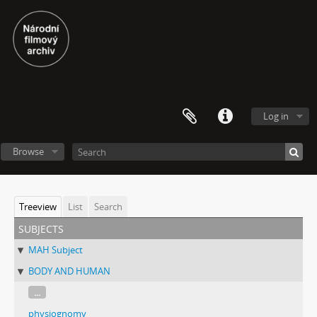
Log in
Browse
Treeview
List
Search
subjects
MAH Subject
BODY AND HUMAN
...
physiognomy