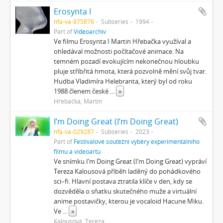
Erosynta I
nfa-va-975876
Subseries
1994
Part of
Videoarchiv
Ve filmu Erosynta I Martin Hřebačka využíval a
ohledával možnosti počítačové animace. Na
temném pozadí evokujícím nekonečnou hloubku
pluje stříbřitá hmota, která pozvolně mění svůj tvar.
Hudba Vladimíra Helebranta, který byl od roku
1988 členem české
...
»
Hřebačka, Martin
I’m Doing Great (I’m Doing Great)
nfa-va-029287
Subseries
2023
Part of
Festivalové soutěžní výběry experimentálního
filmu a videoartu
Ve snímku I’m Doing Great (I’m Doing Great) vypráví
Tereza Kalousová příběh laděný do pohádkového
sci–fi. Hlavní postava ztratila klíče v den, kdy se
dozvěděla o sňatku skutečného muže a virtuální
anime postavičky, kterou je vocaloid Hacune Miku.
Ve
...
»
Kalousová, Tereza