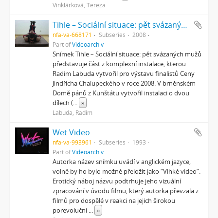
Vinklárková, Tereza
Tihle – Sociální situace: pět svázaných mužů
nfa-va-668171
Subseries
2008
Part of
Videoarchiv
Snímek Tihle – Sociální situace: pět svázaných mužů
představuje část z komplexní instalace, kterou
Radim Labuda vytvořil pro výstavu finalistů Ceny
Jindřicha Chalupeckého v roce 2008. V brněnském
Domě pánů z Kunštátu vytvořil instalaci o dvou
dílech (
...
»
Labuda, Radim
Wet Video
nfa-va-993961
Subseries
1993
Part of
Videoarchiv
Autorka název snímku uvádí v anglickém jazyce,
volně by ho bylo možné přeložit jako “Vlhké video”.
Erotický náboj názvu podtrhuje jeho vizuální
zpracování v úvodu filmu, který autorka převzala z
filmů pro dospělé v reakci na jejich širokou
porevoluční
...
»