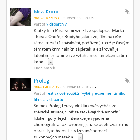
Miss Krimi
nfa-va-875053
Subseries
2005
Part of
Videoarchiv
Krátký film Miss Krimi vznikl ve spolupráci Marka
Thera a Ondřeje Brodyho jako dvoj film na téže
téma: zneužití, znásilnění, podřízení, které je častým
tématem kriminálních zápletek, ale zároveň je
latentně přítomné i ve vztahu mezi umělcem a tím,
koho
...
»
Ther, Marek
Prolog
nfa-va-828406
Subseries
2023
Part of
Festivalové soutěžní výběry experimentálního
filmu a videoartu
Snímek Prolog Terezy Vinklárkové vychází ze
scénické situace, v níž se setkávají dvě amorfní
lidské figury. Jejich interakce je vyjádřena
choreografií a rozhovorem, jenž se odehrává mimo
obraz. Tyto bytosti, stylizované pomocí
silikonových masek a
...
»