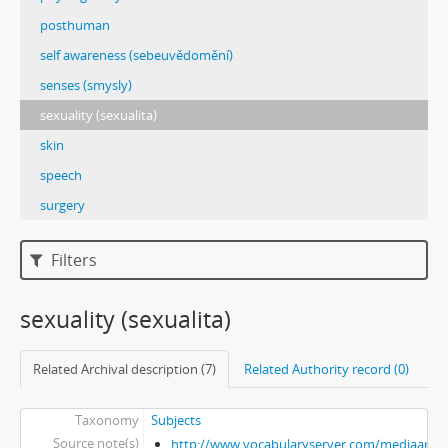
posthuman
self awareness (sebeuvědomění)
senses (smysly)
sexuality (sexualita)
skin
speech
surgery
Filters
sexuality (sexualita)
Related Archival description (7)
Related Authority record (0)
Taxonomy
Subjects
Source note(s)
http://www.vocabularyserver.com/mediaart/x