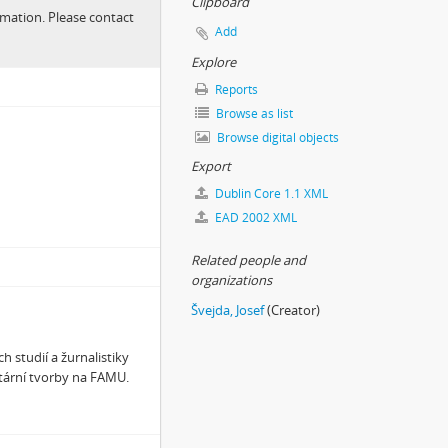
Clipboard
ormation. Please contact
Add
Explore
Reports
Browse as list
Browse digital objects
Export
Dublin Core 1.1 XML
EAD 2002 XML
o deníku temného turisty
Related people and
organizations
Švejda, Josef
(Creator)
 studií a žurnalistiky
tární tvorby na FAMU.