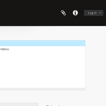
Log in
s tebou