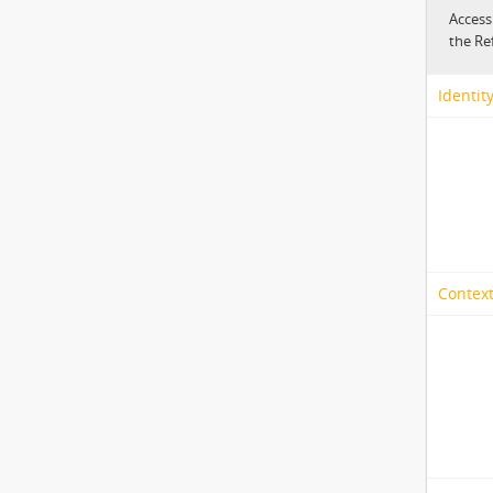
Access
the Re
Identit
Context