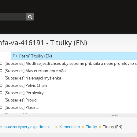
[Subseries] Vyprávění o světě
[Subseries] Jeden sol v životě Curiosity
[Subseries] Kamenolom
[File] Dokumentace
[File] Náhledy
nfa-va-416191 - Titulky (EN)
[File] Filmy
[File] Titulky
[Item] Titulky (EN)
[Subseries] Modli se jestli chceš aby se země přiblížila a nebe promluvilo 
[Subseries] Mas eternamente não
[Subseries] Naléhající myšlenka
[Subseries] Pelvic Chain
[Subseries] Perplexity
[Subseries] Proud
[Subseries] Plasma
[Subseries] Promiň
[Subseries] Ruda, minerál, prach, kov
Festivalové soutěžní výběry experimentálního filmu a videoartu
Kamenolom
Titulky
Titulky (EN)
[Subseries] Prolog
[Subseries] Sněm věcí