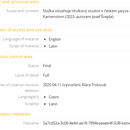
 and structure area
[Subseries] Škubej psa
[Subseries] Snowblind
Scope and content
Složka obsahuje titulkový soubor v českém jazyce 
[Subseries] Shores of the Same Sea
Kamenolom (2023, autorem Josef Švejda).
[Subseries] Houby
ons of access and use area
[Subseries] Noro, přijde k tobě nečekaný host
[Subseries] Amnion
Language of material
English
[Subseries] Už se držím
Script of material
Latin
[Subseries] Lamecore_Meduza_VS_Mořskáokurka
tion control area
[Subseries] And You Know What Comes Next...
[Subseries] SOFT DETECTIVE LOVE STORY
Status
Final
[Subseries] Intercore
Level of detail
Full
[Subseries] Soft, Soft, Soft, Hard as Fuck
tes of creation revision
2025-04-11 (vytvoření; Klára Trsková)
deletion
Language(s)
Czech
Script(s)
Latin
 object metadata
Filename
5a7cd52a-3c00-4e4d-ae18-7994baeaeb4f-SUB-kam