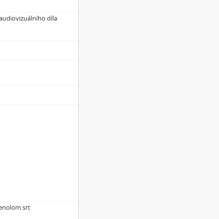
audiovizuálního díla
enolom.srt