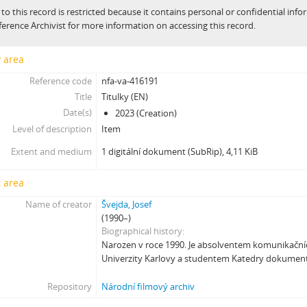
 to this record is restricted because it contains personal or confidential inf
[Subseries] Konkomitantní růstový jev
ference Archivist for more information on accessing this record.
[Subseries] I’m Doing Great (I’m Doing Great)
[Subseries] Hun Tun
y area
[Subseries] Acedia
Reference code
nfa-va-416191
[Subseries] Pyramida
Title
Titulky (EN)
[Subseries] Ecopoiesis
Date(s)
2023 (Creation)
[Subseries] Zero Gravity Grave
Level of description
Item
[Subseries] Jak natáčet v Africe
[Subseries] A Memoir in Dance
Extent and medium
1 digitální dokument (SubRip), 4,11 KiB
[Subseries] Nadějní návštěvníci a truchlící průvodci: Zápisky z cestovníh
[Subseries] Polní lékař aneb Pravidla styku s místními e-dívkami
 area
[Subseries] Ruvja a Morena
Name of creator
Švejda, Josef
[Subseries] Krajina opuštění I.: Dívka s bičem
(1990–)
[Subseries] Říká se, že nejdelší sen trvá 45 minut
Biographical history
Narozen v roce 1990. Je absolventem komunikačních
[Subseries] Ke kořenům
Univerzity Karlovy a studentem Katedry dokumen
[Subseries] Ticho před bouří
[Subseries] tryin to sport something
Repository
Národní filmový archiv
[Subseries] proxy