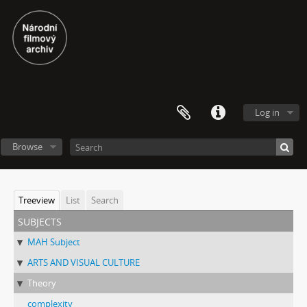
Log in
Browse
Treeview
List
Search
subjects
MAH Subject
ARTS AND VISUAL CULTURE
Theory
complexity