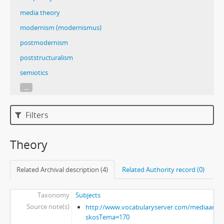
media theory
modernism (modernismus)
postmodernism
poststructuralism
semiotics
...
Filters
Theory
Related Archival description (4)
Related Authority record (0)
Taxonomy
Subjects
Source note(s)
http://www.vocabularyserver.com/mediaart/x
skosTema=170