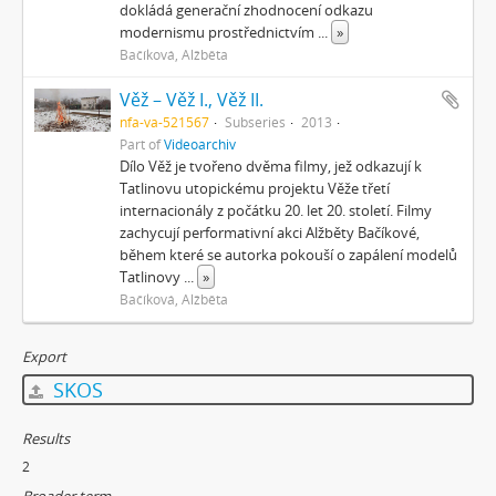
dokládá generační zhodnocení odkazu
modernismu prostřednictvím
...
»
Bačíková, Alžběta
Věž – Věž I., Věž II.
nfa-va-521567
Subseries
2013
Part of
Videoarchiv
Dílo Věž je tvořeno dvěma filmy, jež odkazují k
Tatlinovu utopickému projektu Věže třetí
internacionály z počátku 20. let 20. století. Filmy
zachycují performativní akci Alžběty Bačíkové,
během které se autorka pokouší o zapálení modelů
Tatlinovy
...
»
Bačíková, Alžběta
Export
SKOS
Results
2