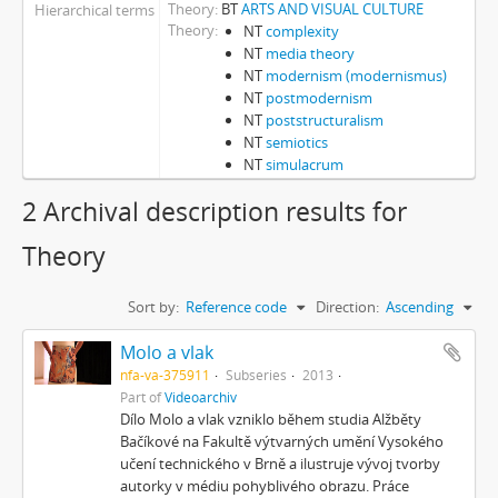
Theory
BT
ARTS AND VISUAL CULTURE
Hierarchical terms
Theory
NT
complexity
NT
media theory
NT
modernism (modernismus)
NT
postmodernism
NT
poststructuralism
NT
semiotics
NT
simulacrum
2 Archival description results for
Theory
Sort by:
Reference code
Direction:
Ascending
Molo a vlak
nfa-va-375911
Subseries
2013
Part of
Videoarchiv
Dílo Molo a vlak vzniklo během studia Alžběty
Bačíkové na Fakultě výtvarných umění Vysokého
učení technického v Brně a ilustruje vývoj tvorby
autorky v médiu pohyblivého obrazu. Práce