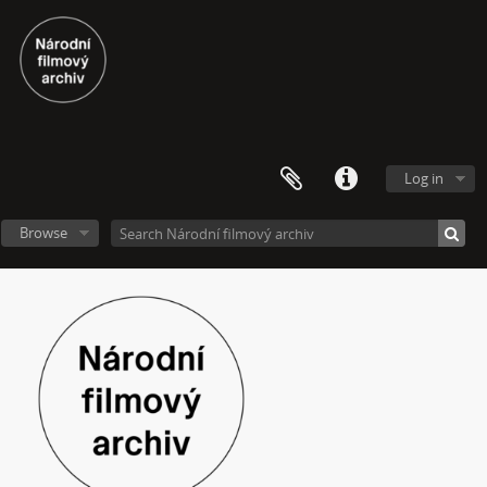
[Subseries] Interno
[Subseries] Le Cuoche
[Subseries] Hlavolam
[Subseries] Kytka
[Subseries] Erosynta I
[Subseries] Monoskop no. 3 – Monkeyking legend
[Subseries] Pohádka pro šílence
Log in
[Subseries] Chewing Gum
[Subseries] Tihle – Sociální situace: pět svázaných mužů
Browse
[File] Dokumentace
[File] Instalace
[Item] Archivní master instalační verze – kanál 01
[Item] Archivní master instalační verze – kanál 02
[Item] Archivní master instalační verze – kanál 03
[Item] Archivní master instalační verze – kanál 04
[Item] Archivní master instalační verze – kanál 05
[Item] Archivní master dokumentačního videozáznamu
[Item] Archivní master zdrojového materiálu – kanál 01
[Item] Archivní master zdrojového materiálu – kanál 02