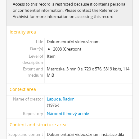
[Subseries] 6 snů z hrnečku
Access to this record is restricted because it contains personal
[Subseries] Pohybovadlo
or confidential information. Please contact the Reference
[Subseries] Náš očistec
Archivist for more information on accessing this record.
[Subseries] Burger und Ther
[Subseries] MHD – Bus
Identity area
[Subseries] Cesta
Title
Dokumentační videozáznam
[Subseries] Der kleine Blonde und sein roter Koffer
Date(s)
2008 (Creation)
[Subseries] Miss Krimi
Level of
Item
[Subseries] Vteřina za vteřinou
description
[Subseries] Obrázky
Extent and
Matroska, 3 min 0 s, 720 x 576, 5319 kb/s, 114
medium
MiB
[Subseries] 360°
[Subseries] Grátis punč
Context area
[Subseries] Jízda
[Subseries] Naše okrasné zahrádky – Unsere Gärten
Name of creator
Labuda, Radim
[Subseries] Našla v lese
(1976-)
[Subseries] Karamel je cukr, co už se neuzdraví
Repository
Národní filmový archiv
[Subseries] Konec jedince
Content and structure area
[Subseries] Míchačka
Scope and content
Dokumentační videozáznam instalace díla
[Subseries] Kapusta