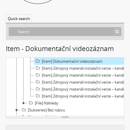
[Item] Archivní master zdrojového materiálu – kanál 03
[Item] Archivní master zdrojového materiálu – kanál 04
Quick search
[Item] Archivní master zdrojového materiálu – kanál 05
[Item] Autorizovaná reprezentace instalační verze – kanál 01
[Item] Autorizovaná reprezentace instalační verze – kanál 02
[Item] Autorizovaná reprezentace instalační verze – kanál 03
Item - Dokumentační videozáznam
[Item] Autorizovaná reprezentace instalační verze – kanál 04
[Item] Autorizovaná reprezentace instalační verze – kanál 05
[Item] Dokumentační videozáznam
[Item] Zdrojový materiál instalační verze – kanál 01
[Item] Zdrojový materiál instalační verze – kanál 02
[Item] Zdrojový materiál instalační verze – kanál 03
[Item] Zdrojový materiál instalační verze – kanál 04
[Item] Zdrojový materiál instalační verze – kanál 05
[File] Náhledy
[Subseries] Bez názvu
[Subseries] Viděno vzduchem
[Subseries] Krása