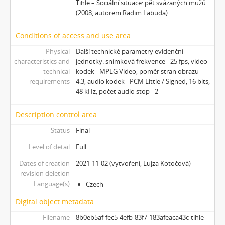
Tihle – Sociální situace: pět svázaných mužů
[Subseries] Turista
(2008, autorem Radim Labuda)
[Subseries] Dům daleko
[Subseries] Bosákové hody
Conditions of access and use area
[Subseries] Suchá u Nejdku
Physical
Další technické parametry evidenční
[Subseries] Wilsonova svatba
characteristics and
jednotky: snímková frekvence - 25 fps; video
[Subseries] Džbány Franze Maxery v hospodě U Lojzy
technical
kodek - MPEG Video; poměr stran obrazu -
[Subseries] Zkušebna v Argentinské
requirements
4:3; audio kodek - PCM Little / Signed, 16 bits,
[Subseries] Hanibalova svatba
48 kHz; počet audio stop - 2
[Subseries] Klukovice, Bondy
Description control area
[Subseries] Samizdat
[Subseries] Psychodrama
Status
Final
[Subseries] Mumlava
Level of detail
Full
[Subseries] Zívrovy Prachovské skály
[Subseries] Cesta
Dates of creation
2021-11-02 (vytvoření; Lujza Kotočová)
revision deletion
[Subseries] Braunův betlém
Language(s)
Czech
[Subseries] Javorovým dolem
[Subseries] Milada
Digital object metadata
[Subseries] Hřiště
Filename
8b0eb5af-fec5-4efb-83f7-183afeaca43c-tihle-
[Subseries] Image Maker