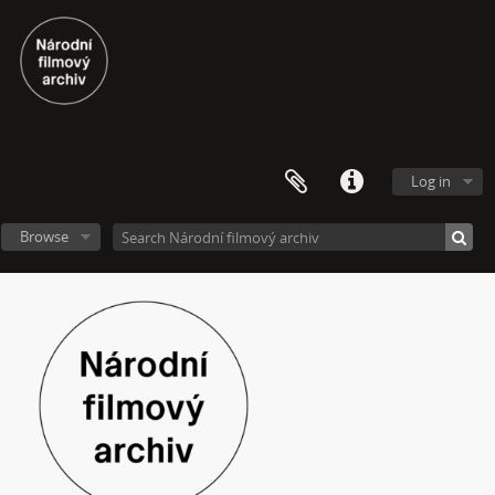
[Subseries] Up!
[Subseries] Up! #2
[Subseries] Vystěhování. Nastěhování
[Subseries] It's Buildable
[Subseries] Cesta do školy
[Subseries] Přestávka
[Subseries] Zrzavý film
Log in
[Subseries] Sběratel – Detail
[Subseries] Sběratel
Browse
[Subseries] Studna
[Subseries] Polednice
[Subseries] 13. revír
[Subseries] Po stopách krve
[Subseries] Spejbl a Hurvínek
[Subseries] Větev – Prorážení televize větví
[Subseries] 16 Sketches of Dialogue
[Subseries] Air
[Subseries] Air – Znělka
[Subseries] Interno