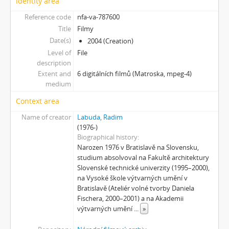
Identity area
[Subseries] Bez názvu
[Subseries] Viděno vzduchem
Reference code
nfa-va-787600
[Subseries] Krása
Title
Filmy
[Subseries] 6 snů z hrnečku
Date(s)
2004 (Creation)
[Subseries] Pohybovadlo
Level of
File
description
[Subseries] Náš očistec
Extent and
6 digitálních filmů (Matroska, mpeg-4)
[Subseries] Burger und Ther
medium
[Subseries] MHD – Bus
[Subseries] Cesta
Context area
[Subseries] Der kleine Blonde und sein roter Koffer
Name of creator
Labuda, Radim
[Subseries] Miss Krimi
(1976-)
[Subseries] Vteřina za vteřinou
Biographical history
Narozen 1976 v Bratislavě na Slovensku,
[Subseries] Obrázky
studium absolvoval na Fakultě architektury
[Subseries] 360°
Slovenské technické univerzity (1995–2000),
[Subseries] Grátis punč
na Vysoké škole výtvarných umění v
[Subseries] Jízda
Bratislavě (Ateliér volné tvorby Daniela
[Subseries] Naše okrasné zahrádky – Unsere Gärten
Fischera, 2000–2001) a na Akademii
výtvarných umění
...
»
[Subseries] Našla v lese
[Subseries] Karamel je cukr, co už se neuzdraví