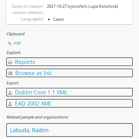
[Subseries] Milada
Dates of creation
2021-10-27 (vytvoření; Lujza Kotočová)
revision deletion
[Subseries] Hřiště
Language(s)
Czech
[Subseries] Image Maker
[Subseries] Možná
Clipboard
[Subseries] 28 stotín Synagógy
Add
[Subseries] Z lásky
[Subseries] Parkovací smyčka
Explore
[Subseries] Otevřeno zavřeno otevřeno zavřeno...
Reports
[Subseries] Klatov
Browse as list
[Subseries] Jizvy, jiskry, jistoty
[Subseries] Země, světlo, vzduch
Export
[Subseries] Painting
Dublin Core 1.1 XML
[Subseries] Malování do vzduchu
EAD 2002 XML
[Subseries] Slovo
[Subseries] Virtuální opona
Related people and organizations
[Subseries] Grafika podzimu
[Subseries] Yes No Yes
Labuda, Radim
[Subseries] Zrcadlo času