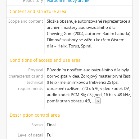
Repository
Národní filmový archiv
[Subseries] Konec jedince
[Subseries] Míchačka
Content and structure area
[Subseries] Kapusta
Scope and content
Složka obsahuje autorizované reprezentace a
[Subseries] Turista
archivní mastery audiovizuálního díla
[Subseries] Dům daleko
Chewing Gum (2004, autorem Radim Labuda).
Filmové soubory se vážou ke třem částem
[Subseries] Bosákové hody
díla – Helix, Torus, Spiral.
[Subseries] Suchá u Nejdku
[Subseries] Wilsonova svatba
Conditions of access and use area
[Subseries] Džbány Franze Maxery v hospodě U Lojzy
Physical
Původním nosičem audiovizuálního díla byly
[Subseries] Zkušebna v Argentinské
characteristics and
born-digital videa. Zdrojový master první části
[Subseries] Hanibalova svatba
technical
(Helix) měl snímkovou frekvenci 25 fps,
[Subseries] Klukovice, Bondy
requirements
obrazové rozlišení 720 x 576, video kodek DV,
[Subseries] Samizdat
audio kodek PCM Big / Signed, 16 bits, 48 kHz,
[Subseries] Psychodrama
poměr stran obrazu 4:3,
...
»
[Subseries] Mumlava
Description control area
[Subseries] Zívrovy Prachovské skály
[Subseries] Cesta
Status
Final
[Subseries] Braunův betlém
Level of detail
Full
[Subseries] Javorovým dolem