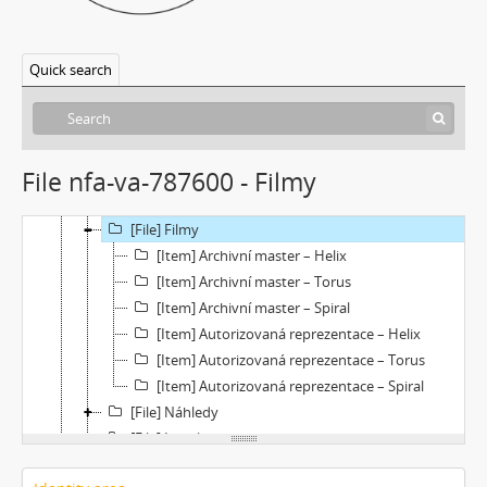
[Subseries] Le Cuoche
[Subseries] Hlavolam
Quick search
[Subseries] Kytka
[Subseries] Erosynta I
[Subseries] Monoskop no. 3 – Monkeyking legend
[Subseries] Pohádka pro šílence
File nfa-va-787600 - Filmy
[Subseries] Chewing Gum
[File] Dokumentace
[File] Filmy
[Item] Archivní master – Helix
[Item] Archivní master – Torus
[Item] Archivní master – Spiral
[Item] Autorizovaná reprezentace – Helix
[Item] Autorizovaná reprezentace – Torus
[Item] Autorizovaná reprezentace – Spiral
[File] Náhledy
[File] Instalace
[Subseries] Tihle – Sociální situace: pět svázaných mužů