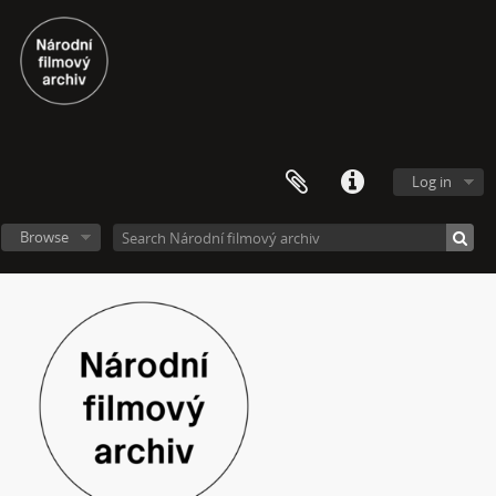
[Subseries] Image Maker
[Subseries] Možná
[Subseries] 28 stotín Synagógy
[Subseries] Z lásky
[Subseries] Parkovací smyčka
[Subseries] Otevřeno zavřeno otevřeno zavřeno...
[Subseries] Klatov
Log in
[Subseries] Jizvy, jiskry, jistoty
[Subseries] Země, světlo, vzduch
Browse
[Subseries] Painting
[Subseries] Malování do vzduchu
[Subseries] Slovo
[Subseries] Virtuální opona
[Subseries] Grafika podzimu
[Subseries] Yes No Yes
[Subseries] Zrcadlo času
[Subseries] Píseň hlemýžďů jdoucích na pohřeb
[Subseries] Abstraktní animace ze 60. let
[Subseries] Barvy