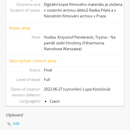
Existence and
Digitální kopie filmového materiálu je uložena
location of copies
v osobním archivu dědiců Radka Pilaře a v
Národním filmovém archivu v Praze.
Notes area
Note
Hudba: Krzysztof Penderecki, Tryzna – Na
paměť obětí Hirošimy (Filharmonia
Narodowa Warszawa)
Description control area
Status
Final
Level of detail
Full
Dates of creation
2022-06-27 (vytvoření; Lujza Kotočová)
revision deletion
Language(s)
Czech
Clipboard
Add