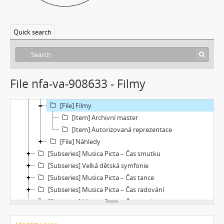
[Subseries] Flare up
[Subseries] Pinup
Quick search
[Subseries] The Time
[Subseries] Čas zkoušky
[Subseries] Musica Picta – Chvíle něhy
[Subseries] Musica Picta – Hodina slavnosti
File nfa-va-908633 - Filmy
[Subseries] Musica Picta – Minuty strachu
[File] Dokumentace
[File] Filmy
[Item] Archivní master
[Item] Autorizovaná reprezentace
[File] Náhledy
[Subseries] Musica Picta – Čas smutku
[Subseries] Velká dětská symfonie
[Subseries] Musica Picta – Čas tance
[Subseries] Musica Picta – Čas radování
[Subseries] Musica Picta – Čas veselosti
[Subseries] Jednou ráno