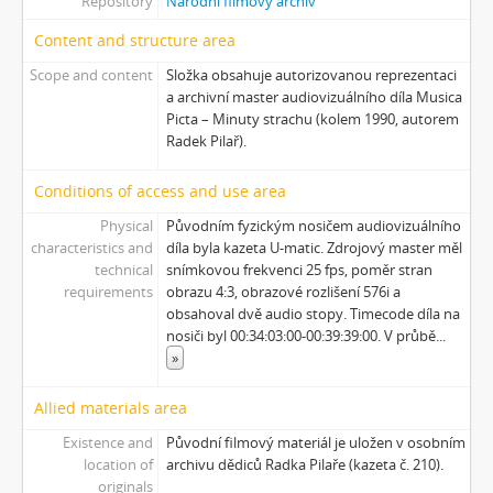
Repository
Národní filmový archiv
Content and structure area
Scope and content
Složka obsahuje autorizovanou reprezentaci
a archivní master audiovizuálního díla Musica
Picta – Minuty strachu (kolem 1990, autorem
Radek Pilař).
Conditions of access and use area
Physical
Původním fyzickým nosičem audiovizuálního
characteristics and
díla byla kazeta U-matic. Zdrojový master měl
technical
snímkovou frekvenci 25 fps, poměr stran
requirements
obrazu 4:3, obrazové rozlišení 576i a
obsahoval dvě audio stopy. Timecode díla na
nosiči byl 00:34:03:00-00:39:39:00. V průbě
...
»
Allied materials area
Existence and
Původní filmový materiál je uložen v osobním
location of
archivu dědiců Radka Pilaře (kazeta č. 210).
originals