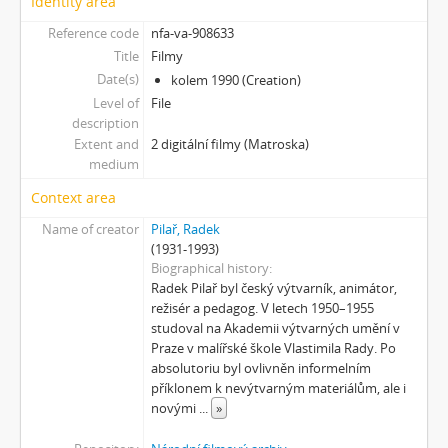
Identity area
[Subseries] Magnety
[Subseries] Wet Video
Reference code
nfa-va-908633
[Subseries] Muránská Zdychava
Title
Filmy
[Subseries] Meditace
Date(s)
kolem 1990 (Creation)
[Subseries] O velikosti významu
Level of
File
description
[Subseries] Dead or Alive 2
Extent and
2 digitální filmy (Matroska)
[Subseries] Bílá skála
medium
[Subseries] Hortvs Winariencis Mayrav
[Subseries] Lampyris
Context area
[Subseries] Marienbad
Name of creator
Pilař, Radek
[Subseries] Somnia Molitori / Miller’s visions
(1931-1993)
[Subseries] Na vrcholu / Zebín
Biographical history
Radek Pilař byl český výtvarník, animátor,
[Subseries] Tvář
režisér a pedagog. V letech 1950–1955
[Subseries] Kontrasty života
studoval na Akademii výtvarných umění v
[Subseries] Kosmické turbulence
Praze v malířské škole Vlastimila Rady. Po
[Subseries] Cosmos – Křižíkova fontána
absolutoriu byl ovlivněn informelním
příklonem k nevýtvarným materiálům, ale i
novými
...
»