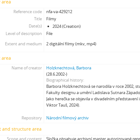
y area
[Subseries] Říká se, že nejdelší sen trvá 45 minut
Reference code
nfa-va-429212
[Subseries] Ke kořenům
Title
Filmy
[Subseries] Ticho před bouří
Date(s)
2024 (Creation)
[Subseries] tryin to sport something
Level of description
File
[Subseries] proxy
Extent and medium
2 digitální filmy (mkv, mp4)
[Subseries] Škubej psa
[Subseries] Snowblind
 area
[Subseries] Shores of the Same Sea
[Subseries] Houby
Name of creator
Holzknechtová, Barbora
(28.6.2002-)
[Subseries] Noro, přijde k tobě nečekaný host
Biographical history
[Subseries] Amnion
Barbora Holzknechtová se narodila v roce 2002, st
[Subseries] Už se držím
Fakulty designu a umění Ladislava Sutnara Západoč
[Subseries] Lamecore_Meduza_VS_Mořskáokurka
Jako herečka se objevila v divadelním představení i
[Subseries] And You Know What Comes Next...
Viktor Tauš, 2024).
[Subseries] SOFT DETECTIVE LOVE STORY
Repository
Národní filmový archiv
[Subseries] Intercore
[Subseries] Soft, Soft, Soft, Hard as Fuck
 and structure area
Scope and content
Složka obsahuje archivní master autorizované rep