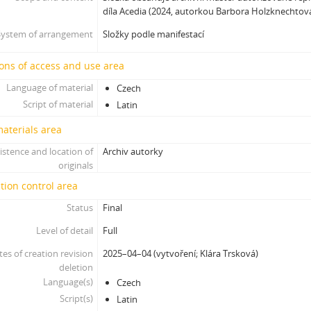
díla Acedia (2024, autorkou Barbora Holzknechtová
System of arrangement
Složky podle manifestací
ons of access and use area
Language of material
Czech
Script of material
Latin
materials area
istence and location of
Archiv autorky
originals
tion control area
Status
Final
Level of detail
Full
tes of creation revision
2025–04–04 (vytvoření; Klára Trsková)
deletion
Language(s)
Czech
Script(s)
Latin