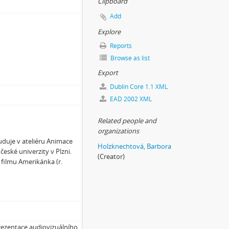
Clipboard
Add
Explore
Reports
Browse as list
Export
Dublin Core 1.1 XML
EAD 2002 XML
Related people and
organizations
uduje v ateliéru Animace
Holzknechtová, Barbora
eské univerzity v Plzni.
(Creator)
 filmu Amerikánka (r.
rezentace audiovizuálního