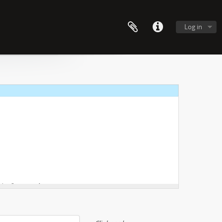
Log in
o deníku temného turisty