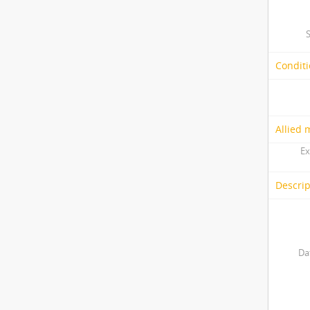
Conditi
Allied 
Ex
Descrip
Da