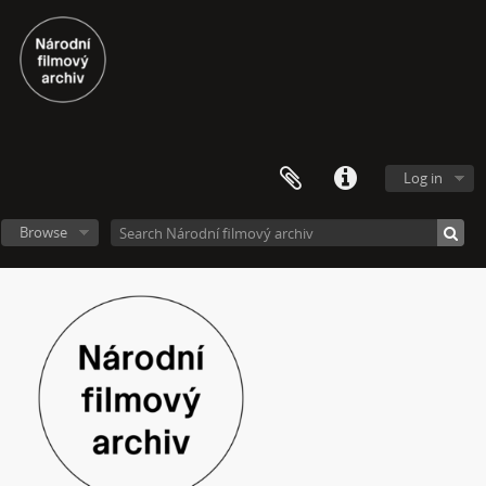
Log in
Browse
[Fonds] Festivalové soutěžní výběry experimentálního filmu a videoartu
[Subseries] Repetice
[Subseries] Beyond Anachronism: Eons of the Binary (Film)
[Subseries] Spánková paralýza
[Subseries] Napětí
[Subseries] The Commodity Catalogue
[Subseries] Vrána a vejce