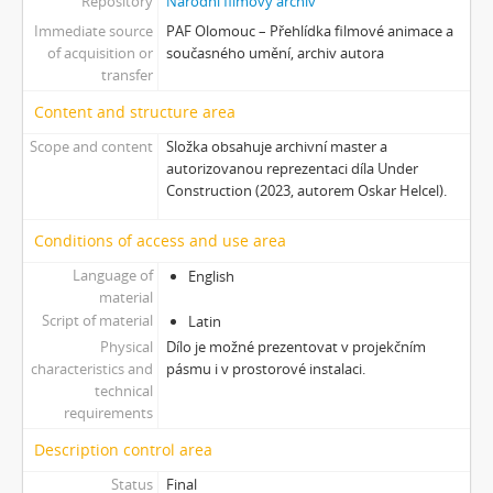
Repository
Národní filmový archiv
[Subseries] Polní lékař aneb Pravidla styku s místními e-dívkami
Immediate source
PAF Olomouc – Přehlídka filmové animace a
[Subseries] Ruvja a Morena
of acquisition or
současného umění, archiv autora
[Subseries] Krajina opuštění I.: Dívka s bičem
transfer
[Subseries] Říká se, že nejdelší sen trvá 45 minut
Content and structure area
[Subseries] Ke kořenům
[Subseries] Ticho před bouří
Scope and content
Složka obsahuje archivní master a
autorizovanou reprezentaci díla Under
[Subseries] tryin to sport something
Construction (2023, autorem Oskar Helcel).
[Subseries] proxy
[Subseries] Škubej psa
Conditions of access and use area
[Subseries] Snowblind
Language of
[Subseries] Shores of the Same Sea
English
material
[Subseries] Houby
Script of material
Latin
[Subseries] Noro, přijde k tobě nečekaný host
Physical
Dílo je možné prezentovat v projekčním
[Subseries] Amnion
characteristics and
pásmu i v prostorové instalaci.
[Subseries] Už se držím
technical
[Subseries] Lamecore_Meduza_VS_Mořskáokurka
requirements
[Subseries] And You Know What Comes Next...
Description control area
[Subseries] SOFT DETECTIVE LOVE STORY
Status
Final
[Subseries] Intercore