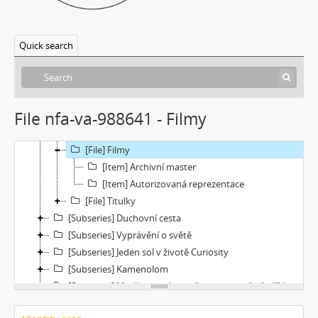
[Subseries] Was ist Kunst?
[Subseries] Dělohy a mozky (Hm..fantasy)
Quick search
[Subseries] Zákon času
[Subseries] Củ cà rốt
[Subseries] Chimérx
[Subseries] Under Construction
File nfa-va-988641 - Filmy
[File] Dokumentace
[File] Náhledy
[File] Filmy
[Item] Archivní master
[Item] Autorizovaná reprezentace
[File] Titulky
[Subseries] Duchovní cesta
[Subseries] Vyprávění o světě
[Subseries] Jeden sol v životě Curiosity
[Subseries] Kamenolom
[Subseries] Modli se jestli chceš aby se země přiblížila a nebe promluvilo s tebou
[Subseries] Mas eternamente não