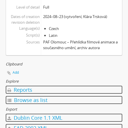
[Subseries] Soft, Soft, Soft, Hard as Fuck
Level of detail
Full
Dates of creation
2024–08–23 (vytvoření; Klára Trsková)
revision deletion
Language(s)
Czech
Script(s)
Latin
Sources
PAF Olomouc – Přehlídka filmové animace a
současného umění, archiv autora
Clipboard
Add
Explore
Reports
Browse as list
Export
Dublin Core 1.1 XML