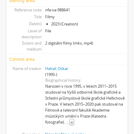
Identity area
[Subseries] Naléhající myšlenka
[Subseries] Pelvic Chain
Reference code
nfa-va-988641
[Subseries] Perplexity
Title
Filmy
[Subseries] Proud
Date(s)
2023 (Creation)
[Subseries] Plasma
Level of
File
description
[Subseries] Promiň
Extent and
2 digitální filmy (mkv, mp4)
[Subseries] Ruda, minerál, prach, kov
medium
[Subseries] Prolog
[Subseries] Sněm věcí
Context area
[Subseries] Konkomitantní růstový jev
Name of creator
Helcel, Oskar
[Subseries] I’m Doing Great (I’m Doing Great)
(1995-)
[Subseries] Hun Tun
Biographical history
Narozen v roce 1995, v letech 2011–2015
[Subseries] Acedia
studoval na Vyšší odborné škole grafické a
[Subseries] Pyramida
Střední průmyslové škole grafické Hellichově
[Subseries] Ecopoiesis
v Praze. V letech 2015–2020 pak studoval na
[Subseries] Zero Gravity Grave
Filmové a televizní fakultě Akademie
[Subseries] Jak natáčet v Africe
múzických umění v Praze (Katedra
fotografie).
...
»
[Subseries] A Memoir in Dance
[Subseries] Nadějní návštěvníci a truchlící průvodci: Zápisky z cestovního deníku temného turisty