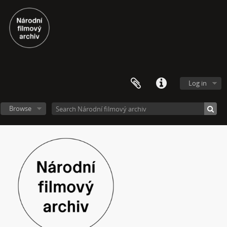
[Subseries] Spejbl a Hurvínek
[Subseries] Větev – Prorážení televize větví
[Subseries] 16 Sketches of Dialogue
[Subseries] Air
[Subseries] Air – Znělka
[Subseries] Interno
[Subseries] Le Cuoche
Log in
[Subseries] Hlavolam
[Subseries] Kytka
Browse
[Subseries] Erosynta I
[Subseries] Monoskop no. 3 – Monkeyking legend
[Subseries] Pohádka pro šílence
[Subseries] Chewing Gum
[Subseries] Tihle – Sociální situace: pět svázaných mužů
[Subseries] Bez názvu
[Subseries] Viděno vzduchem
[Subseries] Krása
[Subseries] 6 snů z hrnečku
[Subseries] Pohybovadlo