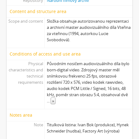
Repository
Národní filmový archiv
[Subseries] Javorovým dolem
[Subseries] Milada
Content and structure area
[Subseries] Hřiště
Scope and content
Složka obsahuje autorizovanou reprezentaci
[Subseries] Image Maker
a archivní master audiovizuálního díla Vteřina
[Subseries] Možná
za vteřinou (1994, autorkou Lucie
Svobodová).
[Subseries] 28 stotín Synagógy
[Subseries] Z lásky
Conditions of access and use area
[Subseries] Parkovací smyčka
[Subseries] Otevřeno zavřeno otevřeno zavřeno...
Physical
Původním nosičem audiovizuálního díla bylo
characteristics and
born-digital video. Zdrojový master měl
[Subseries] Klatov
technical
snímkovou frekvenci 25 fps, obrazové
[Subseries] Jizvy, jiskry, jistoty
requirements
rozlišení 720 x 576, video kodek rawvideo,
[Subseries] Země, světlo, vzduch
audio kodek PCM Little / Signed, 16 bits, 48
[Subseries] Painting
kHz, poměr stran obrazu 5:4, obsahoval dvě
[Subseries] Malování do vzduchu
...
»
[Subseries] Slovo
Notes area
[Subseries] Virtuální opona
[Subseries] Grafika podzimu
Note
Titulková listina: Ivan Bok (produkce), Hynek
[Subseries] Yes No Yes
Schneider (hudba), Factory Art (výroba)
[Subseries] Zrcadlo času