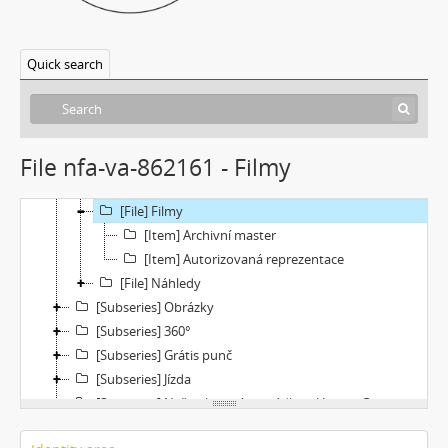
[Subseries] Náš očistec
[Subseries] Burger und Ther
Quick search
[Subseries] MHD – Bus
[Subseries] Cesta
[Subseries] Der kleine Blonde und sein roter Koffer
[Subseries] Miss Krimi
File nfa-va-862161 - Filmy
[Subseries] Vteřina za vteřinou
[File] Dokumentace
[File] Filmy
[Item] Archivní master
[Item] Autorizovaná reprezentace
[File] Náhledy
[Subseries] Obrázky
[Subseries] 360°
[Subseries] Grátis punč
[Subseries] Jízda
[Subseries] Naše okrasné zahrádky – Unsere Gärten
[Subseries] Našla v lese