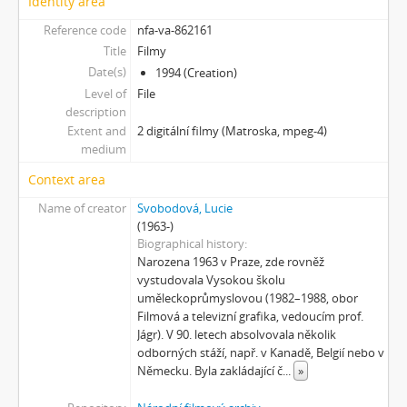
Identity area
[Subseries] Karamel je cukr, co už se neuzdraví
[Subseries] Konec jedince
Reference code
nfa-va-862161
[Subseries] Míchačka
Title
Filmy
[Subseries] Kapusta
Date(s)
1994 (Creation)
[Subseries] Turista
Level of
File
description
[Subseries] Dům daleko
Extent and
2 digitální filmy (Matroska, mpeg-4)
[Subseries] Bosákové hody
medium
[Subseries] Suchá u Nejdku
[Subseries] Wilsonova svatba
Context area
[Subseries] Džbány Franze Maxery v hospodě U Lojzy
Name of creator
Svobodová, Lucie
[Subseries] Zkušebna v Argentinské
(1963-)
[Subseries] Hanibalova svatba
Biographical history
Narozena 1963 v Praze, zde rovněž
[Subseries] Klukovice, Bondy
vystudovala Vysokou školu
[Subseries] Samizdat
uměleckoprůmyslovou (1982–1988, obor
[Subseries] Psychodrama
Filmová a televizní grafika, vedoucím prof.
[Subseries] Mumlava
Jágr). V 90. letech absolvovala několik
[Subseries] Zívrovy Prachovské skály
odborných stáží, např. v Kanadě, Belgií nebo v
Německu. Byla zakládající č
...
»
[Subseries] Cesta
[Subseries] Braunův betlém