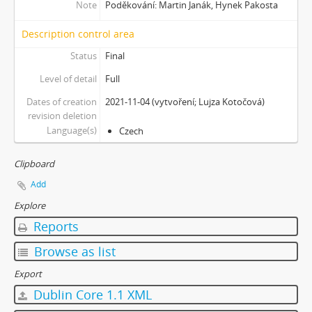
Note
Poděkování: Martin Janák, Hynek Pakosta
[Subseries] Píseň hlemýžďů jdoucích na pohřeb
[Subseries] Abstraktní animace ze 60. let
Description control area
[Subseries] Barvy
Status
Final
[Subseries] Flare up
Level of detail
Full
[Subseries] Pinup
[Subseries] The Time
Dates of creation
2021-11-04 (vytvoření; Lujza Kotočová)
[Subseries] Čas zkoušky
revision deletion
Language(s)
[Subseries] Musica Picta – Chvíle něhy
Czech
[Subseries] Musica Picta – Hodina slavnosti
Clipboard
[Subseries] Musica Picta – Minuty strachu
[Subseries] Musica Picta – Čas smutku
Add
[Subseries] Velká dětská symfonie
Explore
[Subseries] Musica Picta – Čas tance
Reports
[Subseries] Musica Picta – Čas radování
[Subseries] Musica Picta – Čas veselosti
Browse as list
[Subseries] Jednou ráno
Export
[Subseries] Magnety
Dublin Core 1.1 XML
[Subseries] Wet Video