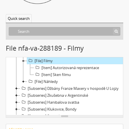
[Subseries] Míchačka
[Subseries] Kapusta
Quick search
[Subseries] Turista
[Subseries] Dům daleko
[Subseries] Bosákové hody
[Subseries] Suchá u Nejdku
File nfa-va-288189 - Filmy
[Subseries] Wilsonova svatba
[File] Dokumentace
[File] Filmy
[Item] Autorizovaná reprezentace
[Item] Sken filmu
[File] Náhledy
[Subseries] Džbány Franze Maxery v hospodě U Lojzy
[Subseries] Zkušebna v Argentinské
[Subseries] Hanibalova svatba
[Subseries] Klukovice, Bondy
[Subseries] Samizdat
[Subseries] Psychodrama