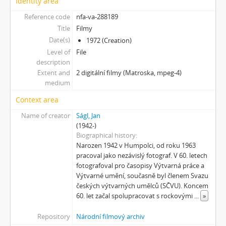
Identity area
[Subseries] Mumlava
[Subseries] Zívrovy Prachovské skály
Reference code
nfa-va-288189
[Subseries] Cesta
Title
Filmy
[Subseries] Braunův betlém
Date(s)
1972 (Creation)
[Subseries] Javorovým dolem
Level of
File
description
[Subseries] Milada
Extent and
2 digitální filmy (Matroska, mpeg-4)
[Subseries] Hřiště
medium
[Subseries] Image Maker
[Subseries] Možná
Context area
[Subseries] 28 stotín Synagógy
Name of creator
Ságl, Jan
[Subseries] Z lásky
(1942-)
[Subseries] Parkovací smyčka
Biographical history
Narozen 1942 v Humpolci, od roku 1963
[Subseries] Otevřeno zavřeno otevřeno zavřeno...
pracoval jako nezávislý fotograf. V 60. letech
[Subseries] Klatov
fotografoval pro časopisy Výtvarná práce a
[Subseries] Jizvy, jiskry, jistoty
Výtvarné umění, současně byl členem Svazu
[Subseries] Země, světlo, vzduch
českých výtvarných umělců (SČVU). Koncem
[Subseries] Painting
60. let začal spolupracovat s rockovými
...
»
[Subseries] Malování do vzduchu
Repository
Národní filmový archiv
[Subseries] Slovo