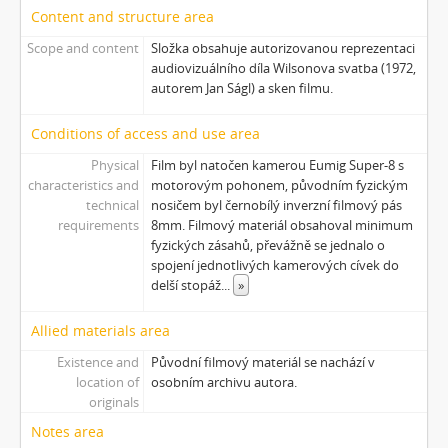
[Subseries] Virtuální opona
Content and structure area
[Subseries] Grafika podzimu
Scope and content
Složka obsahuje autorizovanou reprezentaci
[Subseries] Yes No Yes
audiovizuálního díla Wilsonova svatba (1972,
[Subseries] Zrcadlo času
autorem Jan Ságl) a sken filmu.
[Subseries] Píseň hlemýžďů jdoucích na pohřeb
[Subseries] Abstraktní animace ze 60. let
Conditions of access and use area
[Subseries] Barvy
Physical
Film byl natočen kamerou Eumig Super-8 s
[Subseries] Flare up
characteristics and
motorovým pohonem, původním fyzickým
[Subseries] Pinup
technical
nosičem byl černobílý inverzní filmový pás
requirements
8mm. Filmový materiál obsahoval minimum
[Subseries] The Time
fyzických zásahů, převážně se jednalo o
[Subseries] Čas zkoušky
spojení jednotlivých kamerových cívek do
[Subseries] Musica Picta – Chvíle něhy
delší stopáž
...
»
[Subseries] Musica Picta – Hodina slavnosti
[Subseries] Musica Picta – Minuty strachu
Allied materials area
[Subseries] Musica Picta – Čas smutku
Existence and
Původní filmový materiál se nachází v
[Subseries] Velká dětská symfonie
location of
osobním archivu autora.
[Subseries] Musica Picta – Čas tance
originals
[Subseries] Musica Picta – Čas radování
Notes area
[Subseries] Musica Picta – Čas veselosti