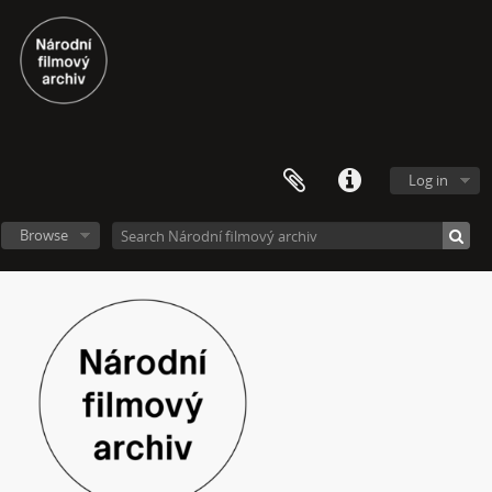
[Subseries] Viděno vzduchem
[Subseries] Krása
[Subseries] 6 snů z hrnečku
[Subseries] Pohybovadlo
[Subseries] Náš očistec
[Subseries] Burger und Ther
[Subseries] MHD – Bus
Log in
[Subseries] Cesta
[Subseries] Der kleine Blonde und sein roter Koffer
Browse
[Subseries] Miss Krimi
[Subseries] Vteřina za vteřinou
[Subseries] Obrázky
[Subseries] 360°
[Subseries] Grátis punč
[Subseries] Jízda
[Subseries] Naše okrasné zahrádky – Unsere Gärten
[Subseries] Našla v lese
[Subseries] Karamel je cukr, co už se neuzdraví
[Subseries] Konec jedince