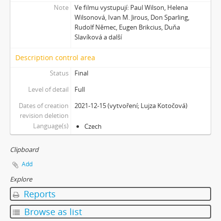
Note
Ve filmu vystupují: Paul Wilson, Helena
[Subseries] Jednou ráno
Wilsonová, Ivan M. Jirous, Don Sparling,
[Subseries] Magnety
Rudolf Němec, Eugen Brikcius, Duňa
[Subseries] Wet Video
Slavíková a další
[Subseries] Muránská Zdychava
[Subseries] Meditace
Description control area
[Subseries] O velikosti významu
Status
Final
[Subseries] Dead or Alive 2
Level of detail
Full
[Subseries] Bílá skála
[Subseries] Hortvs Winariencis Mayrav
Dates of creation
2021-12-15 (vytvoření; Lujza Kotočová)
revision deletion
[Subseries] Lampyris
Language(s)
Czech
[Subseries] Marienbad
[Subseries] Somnia Molitori / Miller’s visions
Clipboard
[Subseries] Na vrcholu / Zebín
[Subseries] Tvář
Add
[Subseries] Kontrasty života
Explore
[Subseries] Kosmické turbulence
Reports
[Subseries] Cosmos – Křižíkova fontána
Browse as list