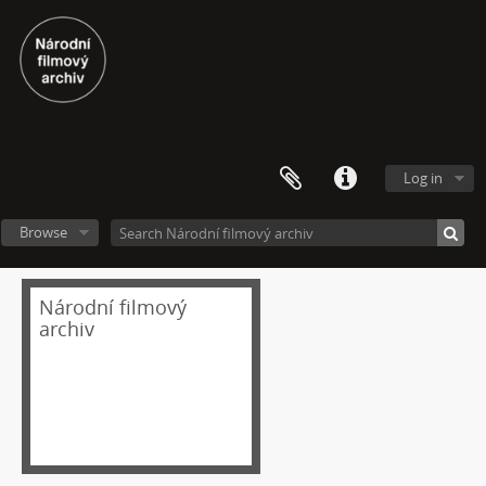
[Subseries] Củ cà rốt
[Subseries] Chimérx
[Subseries] Under Construction
[Subseries] Duchovní cesta
[Subseries] Vyprávění o světě
[Subseries] Jeden sol v životě Curiosity
[Subseries] Kamenolom
Log in
[Subseries] Modli se jestli chceš aby se země přiblížila a nebe promluvilo s tebou
[Subseries] Mas eternamente não
Browse
[Subseries] Naléhající myšlenka
[Subseries] Pelvic Chain
Národní filmový
[Subseries] Perplexity
archiv
[Subseries] Proud
[Subseries] Plasma
[Subseries] Promiň
[Subseries] Ruda, minerál, prach, kov
[Subseries] Prolog
[Subseries] Sněm věcí