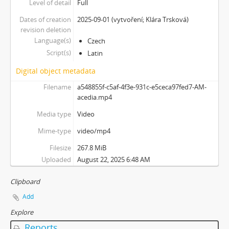
Level of detail
Full
Dates of creation
2025-09-01 (vytvoření; Klára Trsková)
revision deletion
Language(s)
Czech
Script(s)
Latin
Digital object metadata
Filename
a548855f-c5af-4f3e-931c-e5ceca97fed7-AM-
acedia.mp4
Media type
Video
Mime-type
video/mp4
Filesize
267.8 MiB
Uploaded
August 22, 2025 6:48 AM
Clipboard
Add
Explore
Reports