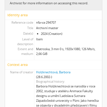
[Subseries] Ke kořenům
Archivist for more information on accessing this record.
[Subseries] Ticho před bouří
[Subseries] tryin to sport something
Identity area
[Subseries] proxy
Reference code
nfa-va-294707
[Subseries] Škubej psa
Title
Archivní master
[Subseries] Snowblind
Date(s)
2024 (Creation)
[Subseries] Shores of the Same Sea
Level of
Item
[Subseries] Houby
description
[Subseries] Noro, přijde k tobě nečekaný host
Extent and
Matroska, 3 min 0 s, 1920x1080, 126 Mb/s,
medium
2,66 GiB
[Subseries] Amnion
[Subseries] Už se držím
Context area
[Subseries] Lamecore_Meduza_VS_Mořskáokurka
[Subseries] And You Know What Comes Next...
Name of creator
Holzknechtová, Barbora
(28.6.2002-)
[Subseries] SOFT DETECTIVE LOVE STORY
Biographical history
[Subseries] Intercore
Barbora Holzknechtová se narodila v roce
[Subseries] Soft, Soft, Soft, Hard as Fuck
2002, studuje v ateliéru Animace Fakulty
designu a umění Ladislava Sutnara
Západočeské univerzity v Plzni. Jako herečka
se objevila v divadelním představení i filmu