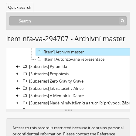
[Subseries] Konkomitantní růstový jev
Quick search
[Subseries] I’m Doing Great (I’m Doing Great)
[Subseries] Hun Tun
[Subseries] Acedia
[File] Dokumentace
Item nfa-va-294707 - Archivní master
[File] Náhledy
[File] Filmy
[Item] Archivní master
[Item] Autorizovaná reprezentace
[Subseries] Pyramida
[Subseries] Ecopoiesis
[Subseries] Zero Gravity Grave
[Subseries] Jak natáčet v Africe
[Subseries] A Memoir in Dance
[Subseries] Nadějní návštěvníci a truchlící průvodci: Zápisky z cestovního deníku temného turisty
[Subseries] Polní lékař aneb Pravidla styku s místními e-dívkami
[Subseries] Ruvja a Morena
[Subseries] Krajina opuštění I.: Dívka s bičem
Access to this record is restricted because it contains personal
[Subseries] Říká se, že nejdelší sen trvá 45 minut
or confidential information. Please contact the Reference