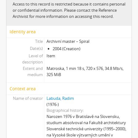
[Subseries] 6 snů z hrnečku
Access to this record is restricted because it contains personal
[Subseries] Pohybovadlo
or confidential information. Please contact the Reference
[Subseries] Náš očistec
Archivist for more information on accessing this record.
[Subseries] Burger und Ther
[Subseries] MHD – Bus
Identity area
[Subseries] Cesta
Title
Archivní master – Spiral
[Subseries] Der kleine Blonde und sein roter Koffer
Date(s)
2004 (Creation)
[Subseries] Miss Krimi
Level of
Item
[Subseries] Vteřina za vteřinou
description
[Subseries] Obrázky
Extent and
Matroska, 1 min 18 s, 720 x 576, 34.8 Mb/s,
medium
325 MiB
[Subseries] 360°
[Subseries] Grátis punč
Context area
[Subseries] Jízda
[Subseries] Naše okrasné zahrádky – Unsere Gärten
Name of creator
Labuda, Radim
[Subseries] Našla v lese
(1976-)
Biographical history
[Subseries] Karamel je cukr, co už se neuzdraví
Narozen 1976 v Bratislavě na Slovensku,
[Subseries] Konec jedince
studium absolvoval na Fakultě architektury
[Subseries] Míchačka
Slovenské technické univerzity (1995–2000),
[Subseries] Kapusta
na Vysoké škole výtvarných umění v