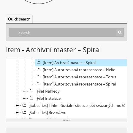
[Subseries] Erosynta I
[Subseries] Monoskop no. 3 – Monkeyking legend
Quick search
[Subseries] Pohádka pro šílence
[Subseries] Chewing Gum
[File] Dokumentace
[File] Filmy
Item - Archivní master – Spiral
[Item] Archivní master – Helix
[Item] Archivní master – Torus
[Item] Archivní master – Spiral
[Item] Autorizovaná reprezentace – Helix
[Item] Autorizovaná reprezentace – Torus
[Item] Autorizovaná reprezentace – Spiral
[File] Náhledy
[File] Instalace
[Subseries] Tihle – Sociální situace: pět svázaných mužů
[Subseries] Bez názvu
[Subseries] Viděno vzduchem
[Subseries] Krása