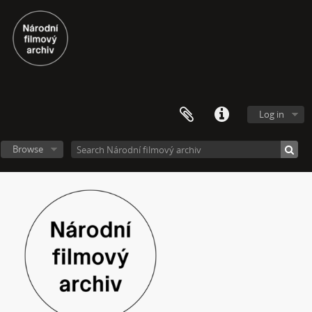
[Subseries] It's Buildable
[Subseries] Cesta do školy
[Subseries] Přestávka
[Subseries] Zrzavý film
[Subseries] Sběratel – Detail
[Subseries] Sběratel
[Subseries] Studna
Log in
[Subseries] Polednice
[Subseries] 13. revír
Browse
[Subseries] Po stopách krve
[Subseries] Spejbl a Hurvínek
[Subseries] Větev – Prorážení televize větví
[Subseries] 16 Sketches of Dialogue
[Subseries] Air
[Subseries] Air – Znělka
[Subseries] Interno
[Subseries] Le Cuoche
[Subseries] Hlavolam
[Subseries] Kytka