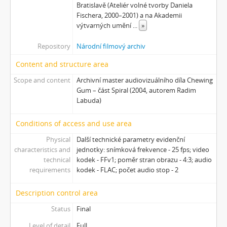
Bratislavě (Ateliér volné tvorby Daniela
[Subseries] Turista
Fischera, 2000–2001) a na Akademii
[Subseries] Dům daleko
výtvarných umění
...
»
[Subseries] Bosákové hody
[Subseries] Suchá u Nejdku
Repository
Národní filmový archiv
[Subseries] Wilsonova svatba
Content and structure area
[Subseries] Džbány Franze Maxery v hospodě U Lojzy
[Subseries] Zkušebna v Argentinské
Scope and content
Archivní master audiovizuálního díla Chewing
Gum – část Spiral (2004, autorem Radim
[Subseries] Hanibalova svatba
Labuda)
[Subseries] Klukovice, Bondy
[Subseries] Samizdat
Conditions of access and use area
[Subseries] Psychodrama
Physical
[Subseries] Mumlava
Další technické parametry evidenční
characteristics and
jednotky: snímková frekvence - 25 fps; video
[Subseries] Zívrovy Prachovské skály
technical
kodek - FFv1; poměr stran obrazu - 4:3; audio
[Subseries] Cesta
requirements
kodek - FLAC; počet audio stop - 2
[Subseries] Braunův betlém
[Subseries] Javorovým dolem
Description control area
[Subseries] Milada
Status
Final
[Subseries] Hřiště
[Subseries] Image Maker
Level of detail
Full