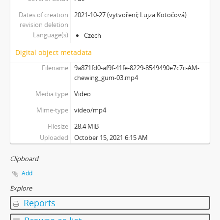
[Subseries] Možná
Dates of creation
2021-10-27 (vytvoření; Lujza Kotočová)
[Subseries] 28 stotín Synagógy
revision deletion
[Subseries] Z lásky
Language(s)
Czech
[Subseries] Parkovací smyčka
Digital object metadata
[Subseries] Otevřeno zavřeno otevřeno zavřeno...
Filename
9a871fd0-af9f-41fe-8229-8549490e7c7c-AM-
[Subseries] Klatov
chewing_gum-03.mp4
[Subseries] Jizvy, jiskry, jistoty
[Subseries] Země, světlo, vzduch
Media type
Video
[Subseries] Painting
Mime-type
video/mp4
[Subseries] Malování do vzduchu
Filesize
28.4 MiB
[Subseries] Slovo
Uploaded
October 15, 2021 6:15 AM
[Subseries] Virtuální opona
[Subseries] Grafika podzimu
Clipboard
[Subseries] Yes No Yes
Add
[Subseries] Zrcadlo času
[Subseries] Píseň hlemýžďů jdoucích na pohřeb
Explore
[Subseries] Abstraktní animace ze 60. let
Reports
[Subseries] Barvy