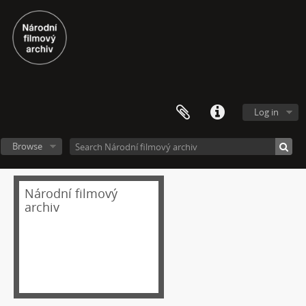
Log in
Browse
Národní filmový
archiv
[Fonds] Festivalové soutěžní výběry experimentálního filmu a videoartu
[Subseries] Repetice
[Subseries] Beyond Anachronism: Eons of the Binary (Film)
[Subseries] Spánková paralýza