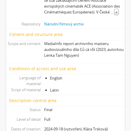
se stal zakládajícím členem Asociace
[Subseries] Zero Gravity Grave
evropských cinematék ACE (Association des
[Subseries] Jak natáčet v Africe
Cinémathèques Européenes). V České
...
»
[Subseries] A Memoir in Dance
Repository
Národní filmový archiv
[Subseries] Nadějní návštěvníci a truchlící průvodci: Zápisky z cestovního deníku temného turisty
[Subseries] Polní lékař aneb Pravidla styku s místními e-dívkami
Content and structure area
[Subseries] Ruvja a Morena
Scope and content
MediaInfo report archivního masteru
[Subseries] Krajina opuštění I.: Dívka s bičem
audiovizuálního díla Củ cà rốt (2023, autorkou
[Subseries] Říká se, že nejdelší sen trvá 45 minut
Lenka Tam Nguyen)
[Subseries] Ke kořenům
[Subseries] Ticho před bouří
Conditions of access and use area
[Subseries] tryin to sport something
Language of
English
[Subseries] proxy
material
[Subseries] Škubej psa
Script of material
Latin
[Subseries] Snowblind
Description control area
[Subseries] Shores of the Same Sea
[Subseries] Houby
Status
Final
[Subseries] Noro, přijde k tobě nečekaný host
Level of detail
Full
[Subseries] Amnion
Dates of creation
2024-09-18 (vytvoření; Klára Trsková)
[Subseries] Už se držím