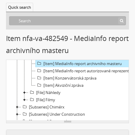
[Subseries] Napětí
Quick search
[Subseries] The Commodity Catalogue
[Subseries] Vrána a vejce
[Subseries] Was ist Kunst?
[Subseries] Dělohy a mozky (Hm..fantasy)
Item nfa-va-482549 - MediaInfo report
[Subseries] Zákon času
archivního masteru
[Subseries] Củ cà rốt
[File] Dokumentace
[Item] MediaInfo report archivního masteru
[Item] MediaInfo report autorizované reprezentace
[Item] Konzervátorská zpráva
[Item] Akviziční zpráva
[File] Náhledy
[File] Filmy
[Subseries] Chimérx
[Subseries] Under Construction
[Subseries] Duchovní cesta
[Subseries] Vyprávění o světě