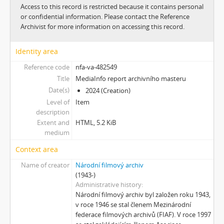
[Subseries] Jeden sol v životě Curiosity
Access to this record is restricted because it contains personal
[Subseries] Kamenolom
or confidential information. Please contact the Reference
[Subseries] Modli se jestli chceš aby se země přiblížila a nebe promluvilo s tebou
Archivist for more information on accessing this record.
[Subseries] Mas eternamente não
[Subseries] Naléhající myšlenka
Identity area
[Subseries] Pelvic Chain
Reference code
nfa-va-482549
[Subseries] Perplexity
Title
MediaInfo report archivního masteru
[Subseries] Proud
Date(s)
2024 (Creation)
[Subseries] Plasma
Level of
Item
[Subseries] Promiň
description
[Subseries] Ruda, minerál, prach, kov
Extent and
HTML, 5.2 KiB
medium
[Subseries] Prolog
[Subseries] Sněm věcí
Context area
[Subseries] Konkomitantní růstový jev
Name of creator
Národní filmový archiv
[Subseries] I’m Doing Great (I’m Doing Great)
(1943-)
[Subseries] Hun Tun
Administrative history
[Subseries] Acedia
Národní filmový archiv byl založen roku 1943,
v roce 1946 se stal členem Mezinárodní
[Subseries] Pyramida
federace filmových archivů (FIAF). V roce 1997
[Subseries] Ecopoiesis