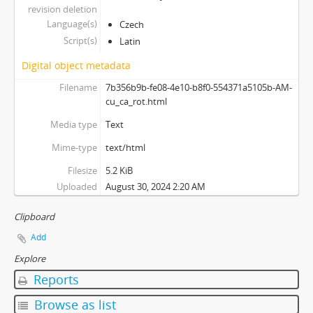
revision deletion
[Subseries] Lamecore_Meduza_VS_Mořskáokurka
Language(s)
Czech
[Subseries] And You Know What Comes Next...
Script(s)
Latin
[Subseries] SOFT DETECTIVE LOVE STORY
[Subseries] Intercore
Digital object metadata
[Subseries] Soft, Soft, Soft, Hard as Fuck
Filename
7b356b9b-fe08-4e10-b8f0-554371a5105b-AM-
cu_ca_rot.html
Media type
Text
Mime-type
text/html
Filesize
5.2 KiB
Uploaded
August 30, 2024 2:20 AM
Clipboard
Add
Explore
Reports
Browse as list