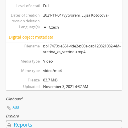
[Subseries] Abstraktní animace ze 60. let
Level of detail
Full
[Subseries] Barvy
Dates of creation
2021-11-04 (vytvoření; Lujza Kotočová)
[Subseries] Flare up
revision deletion
[Subseries] Pinup
Language(s)
Czech
[Subseries] The Time
Digital object metadata
[Subseries] Čas zkoušky
Filename
bb17470c-a551-4de2-b00a-cab120821082-AM-
[Subseries] Musica Picta – Chvíle něhy
vterina_za_vterinou.mp4
[Subseries] Musica Picta – Hodina slavnosti
[Subseries] Musica Picta – Minuty strachu
Media type
Video
[Subseries] Musica Picta – Čas smutku
Mime-type
video/mp4
[Subseries] Velká dětská symfonie
Filesize
83.7 MiB
[Subseries] Musica Picta – Čas tance
Uploaded
November 3, 2021 4:37 AM
[Subseries] Musica Picta – Čas radování
[Subseries] Musica Picta – Čas veselosti
Clipboard
[Subseries] Jednou ráno
Add
[Subseries] Magnety
[Subseries] Wet Video
Explore
[Subseries] Muránská Zdychava
Reports