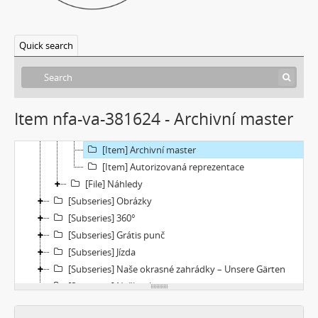
[Subseries] Burger und Ther
[Subseries] MHD – Bus
Quick search
[Subseries] Cesta
[Subseries] Der kleine Blonde und sein roter Koffer
[Subseries] Miss Krimi
[Subseries] Vteřina za vteřinou
Item nfa-va-381624 - Archivní master
[File] Dokumentace
[File] Filmy
[Item] Archivní master
[Item] Autorizovaná reprezentace
[File] Náhledy
[Subseries] Obrázky
[Subseries] 360°
[Subseries] Grátis punč
[Subseries] Jízda
[Subseries] Naše okrasné zahrádky – Unsere Gärten
[Subseries] Našla v lese
[Subseries] Karamel je cukr, co už se neuzdraví