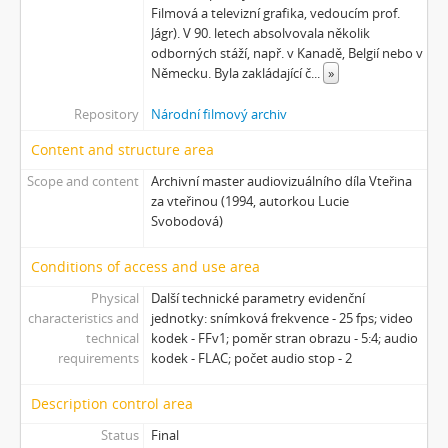
[Subseries] Milada
Filmová a televizní grafika, vedoucím prof.
Jágr). V 90. letech absolvovala několik
[Subseries] Hřiště
odborných stáží, např. v Kanadě, Belgií nebo v
[Subseries] Image Maker
Německu. Byla zakládající č
...
»
[Subseries] Možná
[Subseries] 28 stotín Synagógy
Repository
Národní filmový archiv
[Subseries] Z lásky
Content and structure area
[Subseries] Parkovací smyčka
[Subseries] Otevřeno zavřeno otevřeno zavřeno...
Scope and content
Archivní master audiovizuálního díla Vteřina
za vteřinou (1994, autorkou Lucie
[Subseries] Klatov
Svobodová)
[Subseries] Jizvy, jiskry, jistoty
[Subseries] Země, světlo, vzduch
Conditions of access and use area
[Subseries] Painting
Physical
Další technické parametry evidenční
[Subseries] Malování do vzduchu
characteristics and
jednotky: snímková frekvence - 25 fps; video
[Subseries] Slovo
technical
kodek - FFv1; poměr stran obrazu - 5:4; audio
[Subseries] Virtuální opona
requirements
kodek - FLAC; počet audio stop - 2
[Subseries] Grafika podzimu
[Subseries] Yes No Yes
Description control area
[Subseries] Zrcadlo času
Status
Final
[Subseries] Píseň hlemýžďů jdoucích na pohřeb