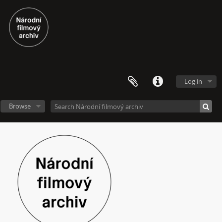
[Subseries] Větev – Prorážení televize větví
[Subseries] 16 Sketches of Dialogue
[Subseries] Air
[Subseries] Air – Znělka
[Subseries] Interno
[Subseries] Le Cuoche
[Subseries] Hlavolam
Log in
[Subseries] Kytka
[Subseries] Erosynta I
Browse
[Subseries] Monoskop no. 3 – Monkeyking legend
[Subseries] Pohádka pro šílence
[Subseries] Chewing Gum
[Subseries] Tihle – Sociální situace: pět svázaných mužů
[Subseries] Bez názvu
[Subseries] Viděno vzduchem
[Subseries] Krása
[Subseries] 6 snů z hrnečku
[Subseries] Pohybovadlo
[Subseries] Náš očistec