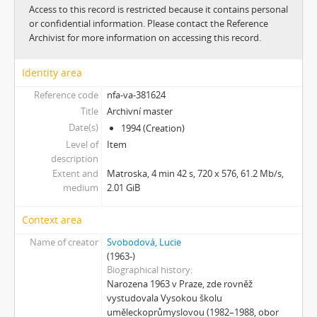
[Subseries] Konec jedince
Access to this record is restricted because it contains personal
[Subseries] Míchačka
or confidential information. Please contact the Reference
[Subseries] Kapusta
Archivist for more information on accessing this record.
[Subseries] Turista
[Subseries] Dům daleko
Identity area
[Subseries] Bosákové hody
Reference code
nfa-va-381624
[Subseries] Suchá u Nejdku
Title
Archivní master
[Subseries] Wilsonova svatba
Date(s)
1994 (Creation)
[Subseries] Džbány Franze Maxery v hospodě U Lojzy
Level of
Item
[Subseries] Zkušebna v Argentinské
description
[Subseries] Hanibalova svatba
Extent and
Matroska, 4 min 42 s, 720 x 576, 61.2 Mb/s,
medium
2.01 GiB
[Subseries] Klukovice, Bondy
[Subseries] Samizdat
Context area
[Subseries] Psychodrama
[Subseries] Mumlava
Name of creator
Svobodová, Lucie
(1963-)
[Subseries] Zívrovy Prachovské skály
Biographical history
[Subseries] Cesta
Narozena 1963 v Praze, zde rovněž
[Subseries] Braunův betlém
vystudovala Vysokou školu
[Subseries] Javorovým dolem
uměleckoprůmyslovou (1982–1988, obor