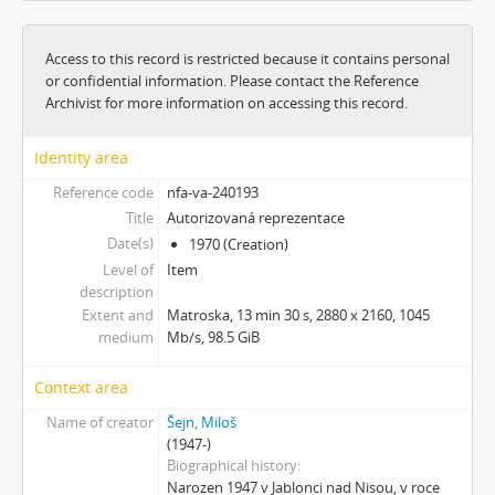
[Subseries] Image Maker
[Subseries] Možná
Access to this record is restricted because it contains personal
[Subseries] 28 stotín Synagógy
or confidential information. Please contact the Reference
[Subseries] Z lásky
Archivist for more information on accessing this record.
[Subseries] Parkovací smyčka
[Subseries] Otevřeno zavřeno otevřeno zavřeno...
Identity area
[Subseries] Klatov
Reference code
nfa-va-240193
[Subseries] Jizvy, jiskry, jistoty
Title
Autorizovaná reprezentace
[Subseries] Země, světlo, vzduch
Date(s)
1970 (Creation)
[Subseries] Painting
Level of
Item
[Subseries] Malování do vzduchu
description
[Subseries] Slovo
Extent and
Matroska, 13 min 30 s, 2880 x 2160, 1045
medium
Mb/s, 98.5 GiB
[Subseries] Virtuální opona
[Subseries] Grafika podzimu
Context area
[Subseries] Yes No Yes
[Subseries] Zrcadlo času
Name of creator
Šejn, Miloš
(1947-)
[Subseries] Píseň hlemýžďů jdoucích na pohřeb
Biographical history
[Subseries] Abstraktní animace ze 60. let
Narozen 1947 v Jablonci nad Nisou, v roce