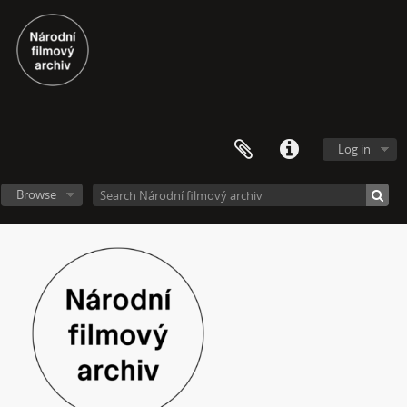
[Subseries] Burger und Ther
[Subseries] MHD – Bus
[Subseries] Cesta
[Subseries] Der kleine Blonde und sein roter Koffer
[Subseries] Miss Krimi
[Subseries] Vteřina za vteřinou
[Subseries] Obrázky
Log in
[Subseries] 360°
[Subseries] Grátis punč
Browse
[Subseries] Jízda
[Subseries] Naše okrasné zahrádky – Unsere Gärten
[Subseries] Našla v lese
[Subseries] Karamel je cukr, co už se neuzdraví
[Subseries] Konec jedince
[Subseries] Míchačka
[Subseries] Kapusta
[Subseries] Turista
[Subseries] Dům daleko
[Subseries] Bosákové hody