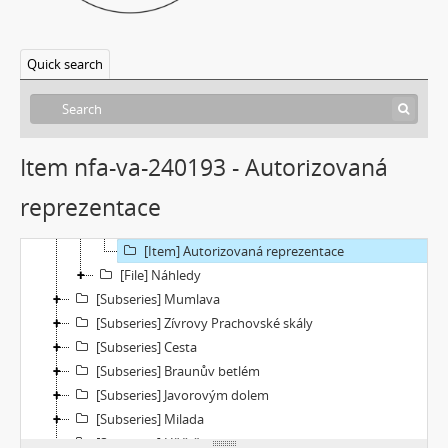
[Subseries] Suchá u Nejdku
[Subseries] Wilsonova svatba
[Subseries] Džbány Franze Maxery v hospodě U Lojzy
Quick search
[Subseries] Zkušebna v Argentinské
[Subseries] Hanibalova svatba
[Subseries] Klukovice, Bondy
[Subseries] Samizdat
Item nfa-va-240193 - Autorizovaná
[Subseries] Psychodrama
reprezentace
[File] Dokumentace
[File] Filmy
[Item] Autorizovaná reprezentace
[File] Náhledy
[Subseries] Mumlava
[Subseries] Zívrovy Prachovské skály
[Subseries] Cesta
[Subseries] Braunův betlém
[Subseries] Javorovým dolem
[Subseries] Milada
[Subseries] Hřiště