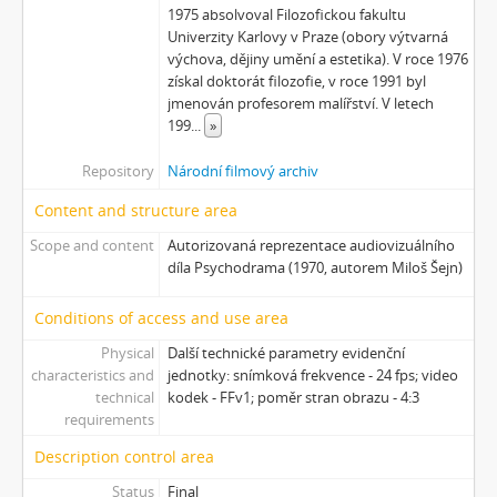
[Subseries] Barvy
1975 absolvoval Filozofickou fakultu
[Subseries] Flare up
Univerzity Karlovy v Praze (obory výtvarná
[Subseries] Pinup
výchova, dějiny umění a estetika). V roce 1976
získal doktorát filozofie, v roce 1991 byl
[Subseries] The Time
jmenován profesorem malířství. V letech
[Subseries] Čas zkoušky
199
...
»
[Subseries] Musica Picta – Chvíle něhy
[Subseries] Musica Picta – Hodina slavnosti
Repository
Národní filmový archiv
[Subseries] Musica Picta – Minuty strachu
Content and structure area
[Subseries] Musica Picta – Čas smutku
[Subseries] Velká dětská symfonie
Scope and content
Autorizovaná reprezentace audiovizuálního
díla Psychodrama (1970, autorem Miloš Šejn)
[Subseries] Musica Picta – Čas tance
[Subseries] Musica Picta – Čas radování
Conditions of access and use area
[Subseries] Musica Picta – Čas veselosti
[Subseries] Jednou ráno
Physical
Další technické parametry evidenční
characteristics and
jednotky: snímková frekvence - 24 fps; video
[Subseries] Magnety
technical
kodek - FFv1; poměr stran obrazu - 4:3
[Subseries] Wet Video
requirements
[Subseries] Muránská Zdychava
Description control area
[Subseries] Meditace
[Subseries] O velikosti významu
Status
Final