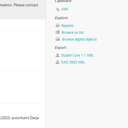
Clipboard
ormation. Please contact
Add
Explore
Reports
Browse as list
Browse digital objects
Export
Dublin Core 1.1 XML
EAD 2002 XML
o deníku temného turisty
 (2023, autorkami Darja