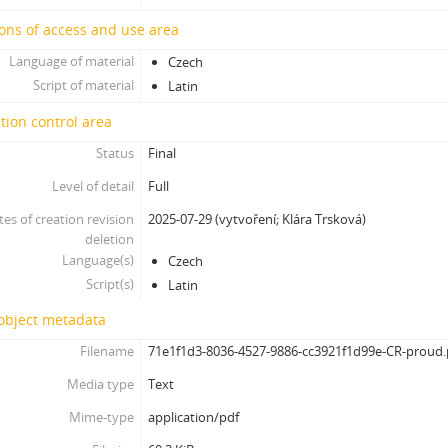
[Subseries] Škubej psa
ons of access and use area
[Subseries] Snowblind
[Subseries] Shores of the Same Sea
Language of material
Czech
[Subseries] Houby
Script of material
Latin
[Subseries] Noro, přijde k tobě nečekaný host
tion control area
[Subseries] Amnion
[Subseries] Už se držím
Status
Final
[Subseries] Lamecore_Meduza_VS_Mořskáokurka
Level of detail
Full
[Subseries] And You Know What Comes Next...
tes of creation revision
2025-07-29 (vytvoření; Klára Trsková)
[Subseries] SOFT DETECTIVE LOVE STORY
deletion
[Subseries] Intercore
Language(s)
Czech
[Subseries] Soft, Soft, Soft, Hard as Fuck
Script(s)
Latin
 object metadata
Filename
71e1f1d3-8036-4527-9886-cc3921f1d99e-CR-proud.
Media type
Text
Mime-type
application/pdf