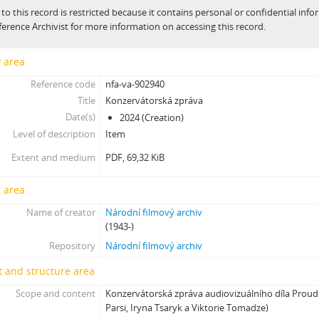
 to this record is restricted because it contains personal or confidential inf
[Subseries] Konkomitantní růstový jev
ference Archivist for more information on accessing this record.
[Subseries] I’m Doing Great (I’m Doing Great)
[Subseries] Hun Tun
y area
[Subseries] Acedia
Reference code
nfa-va-902940
[Subseries] Pyramida
Title
Konzervátorská zpráva
[Subseries] Ecopoiesis
Date(s)
2024 (Creation)
[Subseries] Zero Gravity Grave
Level of description
Item
[Subseries] Jak natáčet v Africe
[Subseries] A Memoir in Dance
Extent and medium
PDF, 69,32 KiB
[Subseries] Nadějní návštěvníci a truchlící průvodci: Zápisky z cestovníh
[Subseries] Polní lékař aneb Pravidla styku s místními e-dívkami
 area
[Subseries] Ruvja a Morena
Name of creator
Národní filmový archiv
[Subseries] Krajina opuštění I.: Dívka s bičem
(1943-)
[Subseries] Říká se, že nejdelší sen trvá 45 minut
Repository
Národní filmový archiv
[Subseries] Ke kořenům
 and structure area
[Subseries] Ticho před bouří
[Subseries] tryin to sport something
Scope and content
Konzervátorská zpráva audiovizuálního díla Proud
[Subseries] proxy
Parsi, Iryna Tsaryk a Viktorie Tomadze)