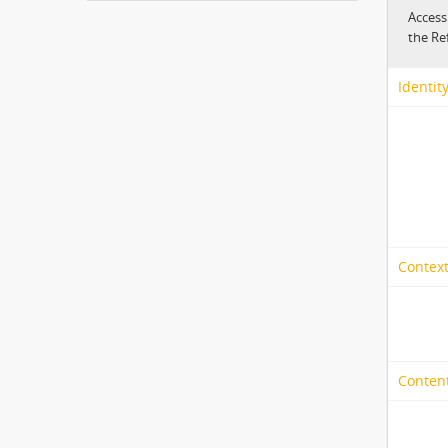
Access
the Re
Identit
Context
Content