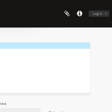
s tebou
Log in
práva