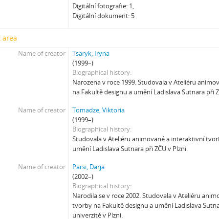
[Subseries] Houby
Digitální fotografie: 1,
[Subseries] Noro, přijde k tobě nečekaný host
Digitální dokument: 5
[Subseries] Amnion
 area
[Subseries] Už se držím
[Subseries] Lamecore_Meduza_VS_Mořskáokurka
Name of creator
Tsaryk, Iryna
[Subseries] And You Know What Comes Next...
(1999–)
Biographical history
[Subseries] SOFT DETECTIVE LOVE STORY
Narozena v roce 1999. Studovala v Ateliéru animov
[Subseries] Intercore
na Fakultě designu a umění Ladislava Sutnara při Z
[Subseries] Soft, Soft, Soft, Hard as Fuck
Name of creator
Tomadze, Viktoria
(1999–)
Biographical history
Studovala v Ateliéru animované a interaktivní tvo
umění Ladislava Sutnara při ZČU v Plzni.
Name of creator
Parsi, Darja
(2002–)
Biographical history
Narodila se v roce ​​2002. Studovala v Ateliéru anim
tvorby na Fakultě designu a umění Ladislava Sutn
univerzitě v Plzni.