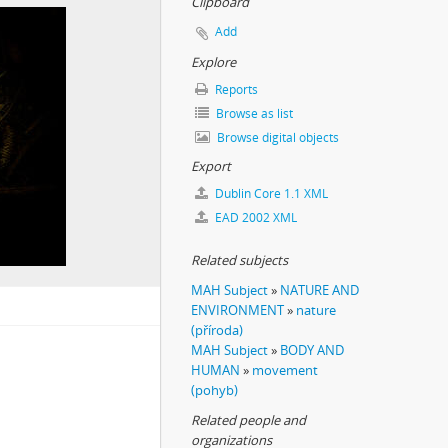
Clipboard
Add
Explore
Reports
Browse as list
Browse digital objects
Export
o deníku temného turisty
Dublin Core 1.1 XML
EAD 2002 XML
Related subjects
MAH Subject
»
NATURE AND
ENVIRONMENT
»
nature
(příroda)
MAH Subject
»
BODY AND
HUMAN
»
movement
(pohyb)
Related people and
organizations