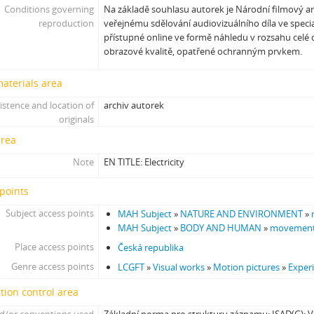
Conditions governing
Na základě souhlasu autorek je Národní filmový a
reproduction
veřejnému sdělování audiovizuálního díla ve speci
přístupné online ve formě náhledu v rozsahu celé d
obrazové kvalitě, opatřené ochranným prvkem.
materials area
istence and location of
archiv autorek
originals
area
Note
EN TITLE: Electricity
points
Subject access points
MAH Subject
»
NATURE AND ENVIRONMENT
»
MAH Subject
»
BODY AND HUMAN
»
movement
Place access points
Česká republika
Genre access points
LCGFT
»
Visual works
»
Motion pictures
»
Exper
tion control area