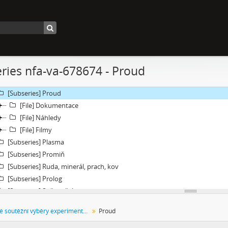
[Subseries] Jeden sol v životě Curiosity
[Subseries] Kamenolom
[Subseries] Modli se jestli chceš aby se země přiblížila a nebe promluvilo 
[Subseries] Mas eternamente não
[Subseries] Naléhající myšlenka
ries nfa-va-678674 - Proud
[Subseries] Pelvic Chain
[Subseries] Perplexity
[Subseries] Proud
[File] Dokumentace
[File] Náhledy
[File] Filmy
[Subseries] Plasma
[Subseries] Promiň
[Subseries] Ruda, minerál, prach, kov
[Subseries] Prolog
[Subseries] Sněm věcí
[Subseries] Konkomitantní růstový jev
Festivalové soutěžní výběry experimentálního filmu a videoartu
Proud
[Subseries] I’m Doing Great (I’m Doing Great)
[Subseries] Hun Tun