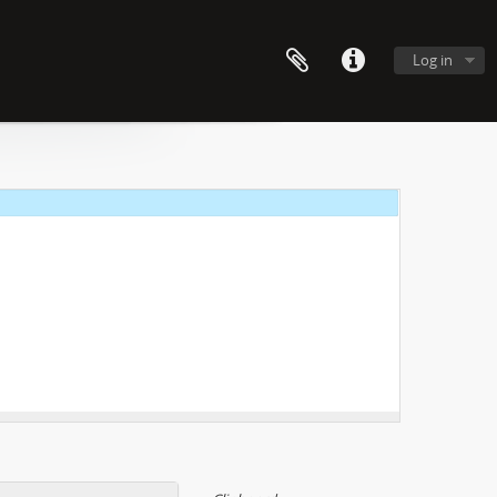
Log in
s tebou