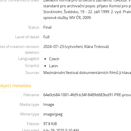
d/or conventions used
Základní norma pro strukturu záznamu: ISAD(G):
standard pro archivační popis: přijato Komisí pro 
Stockholm, Švédsko, 19. - 22. září 1999. 2. vyd. Pra
spisové služby MV ČR, 2009.
Status
Final
Level of detail
Full
tes of creation revision
2024–07–23 (vytvoření; Klára Trsková)
deletion
Language(s)
Czech
Script(s)
Latin
Sources
Mezinárodní festival dokumentárních filmů Ji.hlav
 object metadata
Filename
64e0cb84-1001-4fd9-b34f-8489d683bd91-PRE-prou
Media type
Image
Mime-type
image/jpeg
Filesize
97.8 KiB
Uploaded
July 29, 2025 5:10 AM