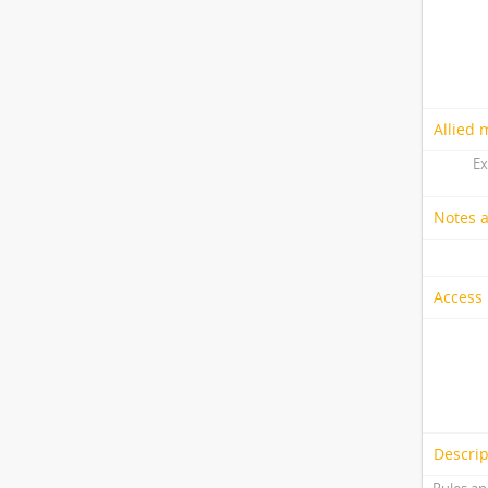
Allied 
Ex
Notes 
Access 
Descrip