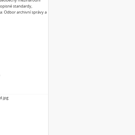
 Všeobecný mezinárodní
popisné standardy,
ha: Odbor archivní správy a
a
d.jpg