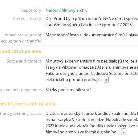
Repository
Národní filmový archiv
Archival history
Dílo Proud bylo přijato do péče NFA v rámci společ
soutěžního výběru Fascinace:Exprmntl.CZ 2023.
Immediate source of
Mezinárodní festival dokumentárních filmů Ji.hlav
acquisition or transfer
 and structure area
Scope and content
Minutový experimentální film bez dialogů trojice au
Tsaryk a Viktorie Tomadze z Ateliéru animované a 
Fakultě designu a umění Ladislava Sutnara při ZČU 
elektrického proudu protínají
...
»
System of arrangement
Složky podle manifestací
ons of access and use area
tions governing access
Držitelem autorských práv k audiovizuálnímu dílu P
Iryna Tsaryk a Viktorie Tomadze. Na základě souhl
2023 kopie audiovizuálního díla trvale uložena ve
filmového archivu ve formě digitálního
...
»