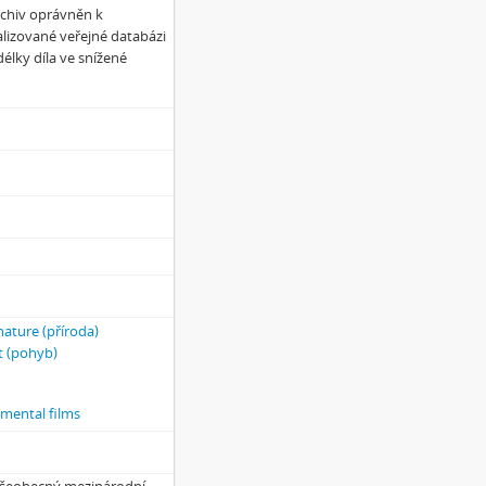
rchiv oprávněn k
alizované veřejné databázi
élky díla ve snížené
nature (příroda)
 (pohyb)
imental films