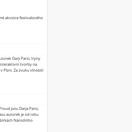
né akvizice festivalového
a
torek Darji Parsi, Iryny
interaktivní tvorby na
v Plzni. Za zvuku vlnobití
roud jsou Darja Parsi,
asu autorek je od roku
 sbírkách Národního