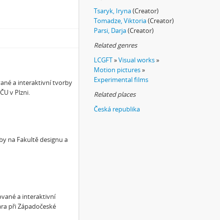
Tsaryk, Iryna
(Creator)
Tomadze, Viktoria
(Creator)
Parsi, Darja
(Creator)
Related genres
LCGFT
»
Visual works
»
Motion pictures
»
Experimental films
ané a interaktivní tvorby
ČU v Plzni.
Related places
Česká republika
rby na Fakultě designu a
ované a interaktivní
ara při Západočeské