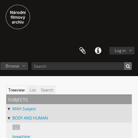
Log in
Browse
Treeview
List
Search
subjects
MAH Subject
BODY AND HUMAN
...
breathing