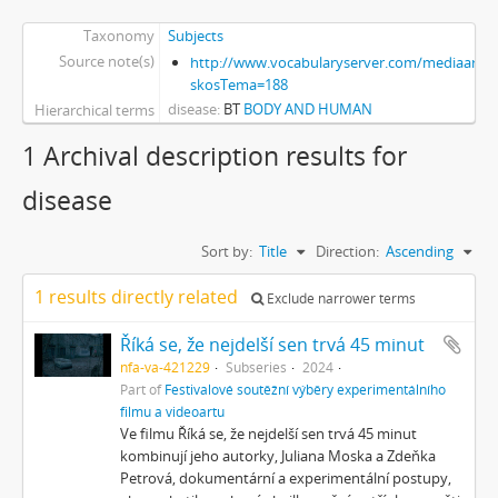
Taxonomy
Subjects
Source note(s)
http://www.vocabularyserver.com/mediaart/x
skosTema=188
disease
BT
BODY AND HUMAN
Hierarchical terms
1 Archival description results for
disease
Sort by:
Title
Direction:
Ascending
1 results directly related
Exclude narrower terms
Říká se, že nejdelší sen trvá 45 minut
nfa-va-421229
Subseries
2024
Part of
Festivalové soutěžní výběry experimentálního
filmu a videoartu
Ve filmu Říká se, že nejdelší sen trvá 45 minut
kombinují jeho autorky, Juliana Moska a Zdeňka
Petrová, dokumentární a experimentální postupy,