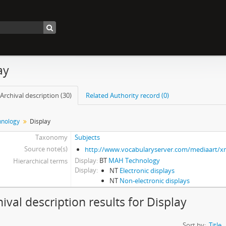
ay
Archival description (30)
Related Authority record (0)
nology
Display
Taxonomy
Subjects
Source note(s)
http://www.vocabularyserver.com/mediaart/
Display
BT
MAH Technology
Hierarchical terms
Display
NT
Electronic displays
NT
Non-electronic displays
hival description results for Display
Sort by:
Title