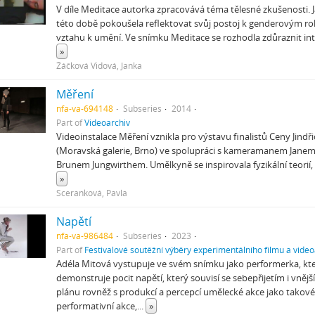
V díle Meditace autorka zpracovává téma tělesné zkušenosti. 
této době pokoušela reflektovat svůj postoj k genderovým rolí
vztahu k umění. Ve snímku Meditace se rozhodla zdůraznit int
»
Žáčková Vidová, Janka
Měření
nfa-va-694148
Subseries
2014
Part of
Videoarchiv
Videoinstalace Měření vznikla pro výstavu finalistů Ceny Jind
(Moravská galerie, Brno) ve spolupráci s kameramanem Janem 
Brunem Jungwirthem. Umělkyně se inspirovala fyzikální teorií,
»
Sceranková, Pavla
Napětí
nfa-va-986484
Subseries
2023
Part of
Festivalové soutěžní výběry experimentálního filmu a video
Adéla Mitová vystupuje ve svém snímku jako performerka, kter
demonstruje pocit napětí, který souvisí se sebepřijetím i vně
plánu rovněž s produkcí a percepcí umělecké akce jako takové
performativní akce,
...
»