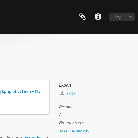
Log in
Export
xml.php?skosTema=412
SKOS
Results
7
Broader term
MAH Technology
Direction:
Ascending