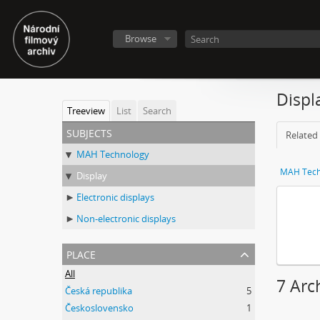
Browse
Displ
Treeview
List
Search
subjects
Related 
MAH Technology
MAH Tech
Display
Electronic displays
Non-electronic displays
place
All
7 Arc
Česká republika
5
Československo
1