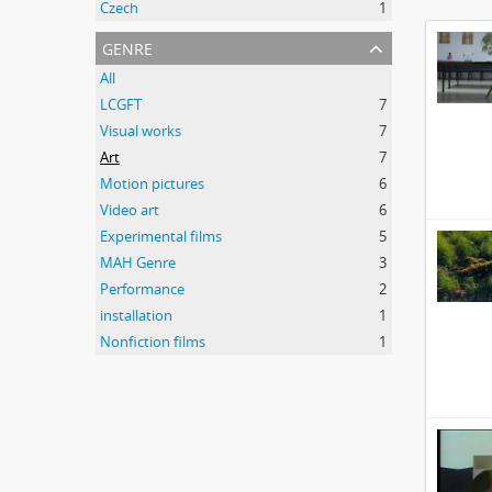
Czech
1
genre
All
LCGFT
7
Visual works
7
Art
7
Motion pictures
6
Video art
6
Experimental films
5
MAH Genre
3
Performance
2
installation
1
Nonfiction films
1