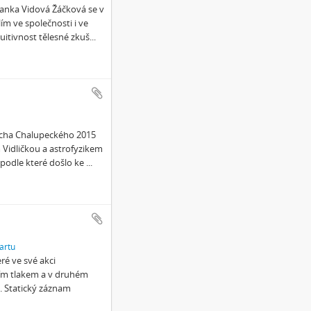
Janka Vidová Žáčková se v
m ve společnosti i ve
uitivnost tělesné zkuš
...
řicha Chalupeckého 2015
Vidličkou a astrofyzikem
 podle které došlo ke
...
artu
é ve své akci
jším tlakem a v druhém
. Statický záznam