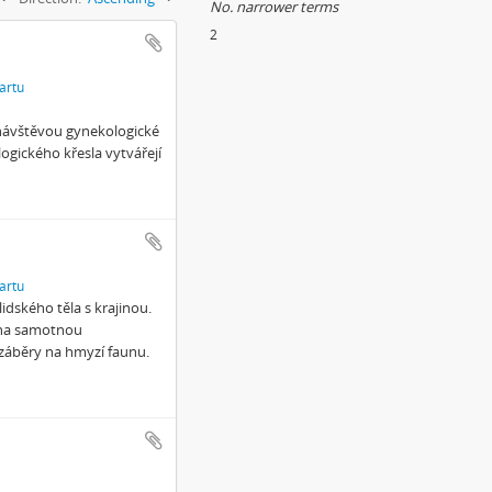
No. narrower terms
2
artu
 návštěvou gynekologické
ogického křesla vytvářejí
artu
dského těla s krajinou.
y na samotnou
 záběry na hmyzí faunu.