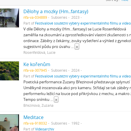
Dělohy a mozky (Hm..fantasy)
nfa-va-034889
Subseries
2023
Part of
Festivalové soutěžní výběry experimentálního filmu a video
V díle Dělohy a mozky (Hm…fantasy) se Lucie Rosenfeldová
zaměřila na zkoumání a zprostředkování vlastní zkušenosti s
ordinace. Záběry z čekárny, zvuky vyšetření a výhled z gynekol
sugestivní půdu pro úvahu
...
»
Rosenfeldová, Lucie
Ke kořenům
nfa-va-307945
Subseries
2024
Part of
Festivalové soutěžní výběry experimentálního filmu a video
Poetická performance Zuzany Březinové představuje splynutí li
Umělkyně inscenovala akci pro kameru. Střídají se tak záběr
performerku ležící na louce pod přikrývkou z mechu, a makro
Tempo snímku
...
»
Březinová, Zuzana
Meditace
nfa-va-918032
Subseries
1992
Part of
Videoarchiv