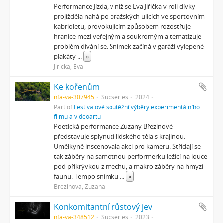
Performance Jízda, v níž se Eva Jiřička v roli dívky
projížděla nahá po pražských ulicích ve sportovním
kabrioletu, provokujícím způsobem rozostřuje
hranice mezi veřejným a soukromým a tematizuje
problém dívání se. Snímek začíná v garáži vylepené
plakáty
...
»
Jiřička, Eva
Ke kořenům
nfa-va-307945
Subseries
2024
Part of
Festivalové soutěžní výběry experimentálního
filmu a videoartu
Poetická performance Zuzany Březinové
představuje splynutí lidského těla s krajinou.
Umělkyně inscenovala akci pro kameru. Střídají se
tak záběry na samotnou performerku ležící na louce
pod přikrývkou z mechu, a makro záběry na hmyzí
faunu. Tempo snímku
...
»
Březinová, Zuzana
Konkomitantní růstový jev
nfa-va-348512
Subseries
2023