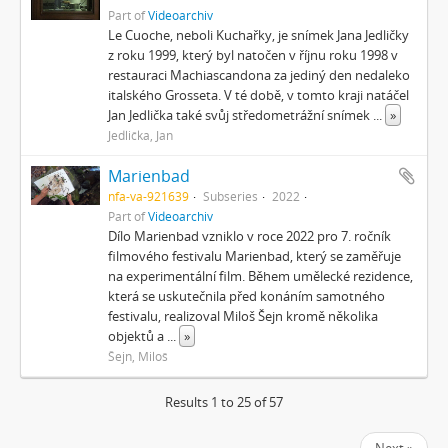
Part of
Videoarchiv
Le Cuoche, neboli Kuchařky, je snímek Jana Jedličky
z roku 1999, který byl natočen v říjnu roku 1998 v
restauraci Machiascandona za jediný den nedaleko
italského Grosseta. V té době, v tomto kraji natáčel
Jan Jedlička také svůj středometrážní snímek
...
»
Jedlička, Jan
Marienbad
nfa-va-921639
Subseries
2022
Part of
Videoarchiv
Dílo Marienbad vzniklo v roce 2022 pro 7. ročník
filmového festivalu Marienbad, který se zaměřuje
na experimentální film. Během umělecké rezidence,
která se uskutečnila před konáním samotného
festivalu, realizoval Miloš Šejn kromě několika
objektů a
...
»
Šejn, Miloš
Results 1 to 25 of 57