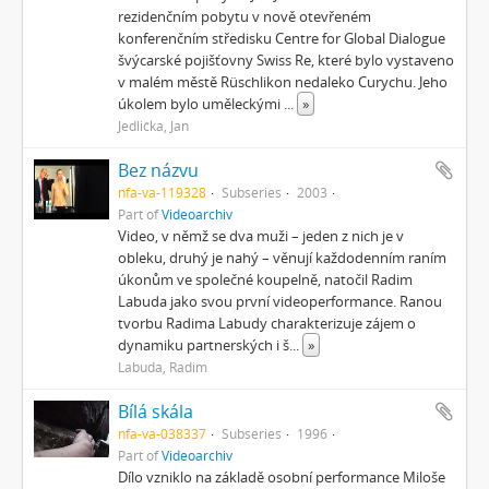
rezidenčním pobytu v nově otevřeném
konferenčním středisku Centre for Global Dialogue
švýcarské pojišťovny Swiss Re, které bylo vystaveno
v malém městě Rüschlikon nedaleko Curychu. Jeho
úkolem bylo uměleckými
...
»
Jedlička, Jan
Bez názvu
nfa-va-119328
Subseries
2003
Part of
Videoarchiv
Video, v němž se dva muži – jeden z nich je v
obleku, druhý je nahý – věnují každodenním raním
úkonům ve společné koupelně, natočil Radim
Labuda jako svou první videoperformance. Ranou
tvorbu Radima Labudy charakterizuje zájem o
dynamiku partnerských i š
...
»
Labuda, Radim
Bílá skála
nfa-va-038337
Subseries
1996
Part of
Videoarchiv
Dílo vzniklo na základě osobní performance Miloše