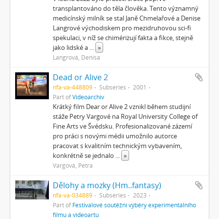
transplantováno do těla člověka. Tento významný
medicínský milník se stal Janě Chmelařové a Denise
Langrové východiskem pro mezidruhovou sci-fi
spekulaci, v níž se chimérizují fakta a fikce, stejně
jako lidské a
...
»
Langrová, Denisa
Dead or Alive 2
nfa-va-448809
Subseries
2001
Part of
Videoarchiv
Krátký film Dear or Alive 2 vznikl během studijní
stáže Petry Vargové na Royal University College of
Fine Arts ve Švédsku. Profesionalizované zázemí
pro práci s novými médii umožnilo autorce
pracovat s kvalitním technickým vybavením,
konkrétně se jednalo
...
»
Vargová, Petra
Dělohy a mozky (Hm..fantasy)
nfa-va-034889
Subseries
2023
Part of
Festivalové soutěžní výběry experimentálního
filmu a videoartu