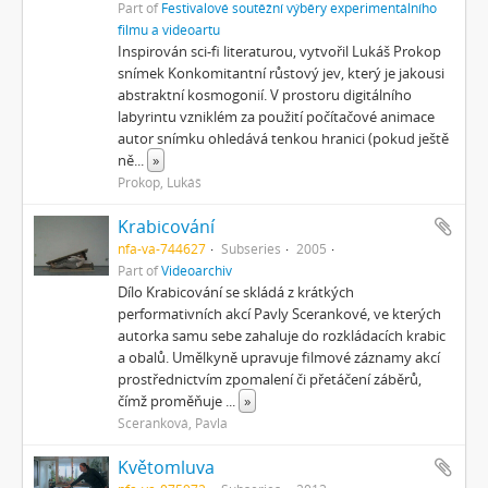
Part of
Festivalové soutěžní výběry experimentálního
filmu a videoartu
Inspirován sci-fi literaturou, vytvořil Lukáš Prokop
snímek Konkomitantní růstový jev, který je jakousi
abstraktní kosmogonií. V prostoru digitálního
labyrintu vzniklém za použití počítačové animace
autor snímku ohledává tenkou hranici (pokud ještě
ně
...
»
Prokop, Lukáš
Krabicování
nfa-va-744627
Subseries
2005
Part of
Videoarchiv
Dílo Krabicování se skládá z krátkých
performativních akcí Pavly Scerankové, ve kterých
autorka samu sebe zahaluje do rozkládacích krabic
a obalů. Umělkyně upravuje filmové záznamy akcí
prostřednictvím zpomalení či přetáčení záběrů,
čímž proměňuje
...
»
Sceranková, Pavla
Květomluva