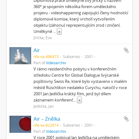
Diplomová práce umelkyně Evy Jiřičky s názvem
360° je spojením několika forem uměleckého
projevu - videohappening zapojující členy hodnotící
diplomové komise, který vrcholí vytvořením
objektu (záhonu) reprezentujícím zrod i zničení.
Umělkyně
...
»
Jiřička, Eva
Air
nfa-va-496473
Subseries
2001
Part of
Videoarchiv
V rámci rezidenčního pobytu v konferenčním
středisku Centre for Global Dialogue švýcarské
pojišťovny Swiss Re, které bylo vystaveno v malém
městě Rüschlikon nedaleko Curychu, natočil v roce
2001 Jan Jedlička krátký film, jenž byl dílem
záznamem konferenč
...
»
Jedlička, Jan
Air – Znělka
nfa-va-822814
Subseries
2001
Part of
Videoarchiv
V roce 2001 pobýval Jan Jedlička na uměleckém