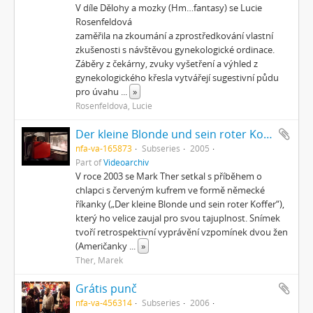
V díle Dělohy a mozky (Hm…fantasy) se Lucie
Rosenfeldová
zaměřila na zkoumání a zprostředkování vlastní
zkušenosti s návštěvou gynekologické ordinace.
Záběry z čekárny, zvuky vyšetření a výhled z
gynekologického křesla vytvářejí sugestivní půdu
pro úvahu
...
»
Rosenfeldová, Lucie
Der kleine Blonde und sein roter Koffer
nfa-va-165873
Subseries
2005
Part of
Videoarchiv
V roce 2003 se Mark Ther setkal s příběhem o
chlapci s červeným kufrem ve formě německé
říkanky („Der kleine Blonde und sein roter Koffer“),
který ho velice zaujal pro svou tajuplnost. Snímek
tvoří retrospektivní vyprávění vzpomínek dvou žen
(Američanky
...
»
Ther, Marek
Grátis punč
nfa-va-456314
Subseries
2006