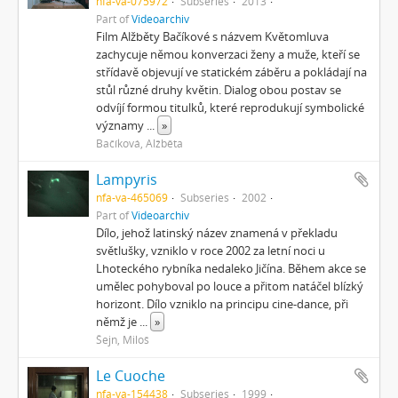
nfa-va-075972
Subseries
2013
Part of
Videoarchiv
Film Alžběty Bačíkové s názvem Květomluva
zachycuje němou konverzaci ženy a muže, kteří se
střídavě objevují ve statickém záběru a pokládají na
stůl různé druhy květin. Dialog obou postav se
odvíjí formou titulků, které reprodukují symbolické
významy
...
»
Bačíková, Alžběta
Lampyris
nfa-va-465069
Subseries
2002
Part of
Videoarchiv
Dílo, jehož latinský název znamená v překladu
světlušky, vzniklo v roce 2002 za letní noci u
Lhoteckého rybníka nedaleko Jičína. Během akce se
umělec pohyboval po louce a přitom natáčel blízký
horizont. Dílo vzniklo na principu cine-dance, při
němž je
...
»
Šejn, Miloš
Le Cuoche
nfa-va-154438
Subseries
1999