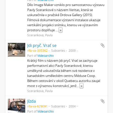
Dílo Image Maker vzniklo pro samostatnou výstavu
Pavly Scerankové s názvem Veritas, která se
uskutečnila v pražské Drdova Gallery (2015).
Filmová dokumentace výstavní instalace ukazuje
vertikální projekci snímku, kterou ve výstavním
prostoru doplňuje
...
»
Sceranková, Pavla
Jdi pryč. Vrať se
nfa-va-335362
Subseries
2009
Part of
Videoarchiv
Krátký film s názvem Jdi pryč. Vrať se zachycuje
performativní akci Pavly Scerankové, kterou
umělkyně uskutečnila během své rezidence v
kanadském uměleckém centru Méduse Coop.
Během cestování v okolí Quebecu autorku zaujal
most s výraznou konstrukcí, jenž
...
»
Sceranková, Pavla
Jízda
nfa-va-629091
Subseries
2004
Part of
Videoarchiv