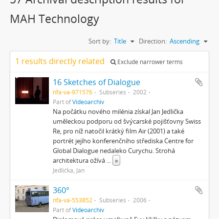
MAH Technology
Sort by:
Title
Direction:
Ascending
1 results directly related
Exclude narrower terms
16 Sketches of Dialogue
nfa-va-971576
Subseries
2002
Part of
Videoarchiv
Na počátku nového milénia získal Jan Jedlička
uměleckou podporu od švýcarské pojišťovny Swiss
Re, pro níž natočil krátký film Air (2001) a také
portrét jejího konferenčního střediska Centre for
Global Dialogue nedaleko Curychu. Strohá
architektura ožívá
...
»
Jedlička, Jan
360°
nfa-va-553852
Subseries
2006
Part of
Videoarchiv