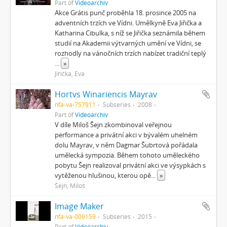
Part of
Videoarchiv
Akce Grátis punč proběhla 18. prosince 2005 na
adventních trzích ve Vídni. Umělkyně Eva Jiřička a
Katharina Cibulka, s níž se Jiřička seznámila během
studií na Akademii výtvarných umění ve Vídni, se
rozhodly na vánočních trzích nabízet tradiční teplý
...
»
Jiřička, Eva
Hortvs Winariencis Mayrav
nfa-va-757911
Subseries
2008
Part of
Videoarchiv
V díle Miloš Šejn zkombinoval veřejnou
performance a privátní akci v bývalém uhelném
dolu Mayrav, v něm Dagmar Šubrtová pořádala
umělecká sympozia. Během tohoto uměleckého
pobytu Šejn realizoval privátní akci ve výsypkách s
vytěženou hlušinou, kterou opě
...
»
Šejn, Miloš
Image Maker
nfa-va-009159
Subseries
2015
Part of
Videoarchiv