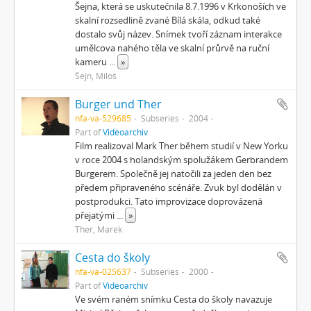
Šejna, která se uskutečnila 8.7.1996 v Krkonoších ve
skalní rozsedlině zvané Bílá skála, odkud také
dostalo svůj název. Snímek tvoří záznam interakce
umělcova nahého těla ve skalní průrvě na ruční
kameru
...
»
Šejn, Miloš
Burger und Ther
nfa-va-529685
Subseries
2004
Part of
Videoarchiv
Film realizoval Mark Ther během studií v New Yorku
v roce 2004 s holandským spolužákem Gerbrandem
Burgerem. Společně jej natočili za jeden den bez
předem připraveného scénáře. Zvuk byl dodělán v
postprodukci. Tato improvizace doprovázená
přejatými
...
»
Ther, Marek
Cesta do školy
nfa-va-025637
Subseries
2000
Part of
Videoarchiv
Ve svém raném snímku Cesta do školy navazuje