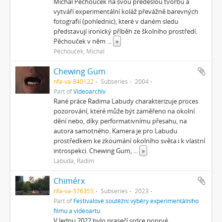
Michal Pěchouček na svou předešlou tvorbu a
vytváří experimentální koláž převážně barevných
fotografií (pohlednic), které v daném sledu
představují ironický příběh ze školního prostředí.
Pěchouček v něm
...
»
Pěchouček, Michal
Chewing Gum
nfa-va-840122
Subseries
2004
Part of
Videoarchiv
Rané práce Radima Labudy charakterizuje proces
pozorování, které může být zaměřeno na okolní
dění nebo, díky performativnímu přesahu, na
autora samotného. Kamera je pro Labudu
prostředkem ke zkoumání okolního světa i k vlastní
introspekci. Chewing Gum,
...
»
Labuda, Radim
Chimérx
nfa-va-376355
Subseries
2023
Part of
Festivalové soutěžní výběry experimentálního
filmu a videoartu
V lednu 2022 bylo prasečí srdce poprvé