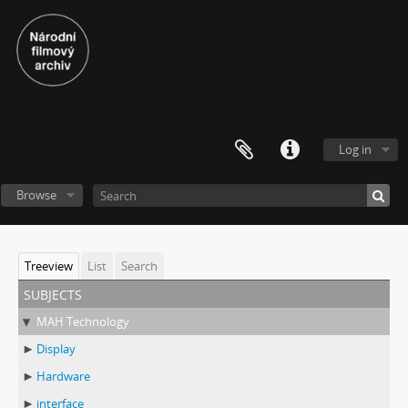
Log in
Browse
Treeview
List
Search
subjects
MAH Technology
Display
Hardware
interface