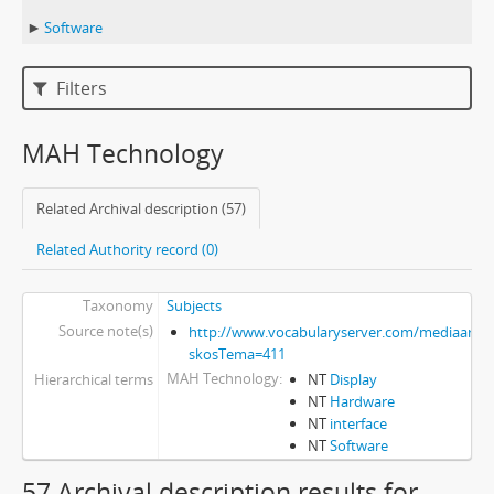
Software
Filters
MAH Technology
Related Archival description (57)
Related Authority record (0)
Taxonomy
Subjects
Source note(s)
http://www.vocabularyserver.com/mediaart/x
skosTema=411
MAH Technology
Hierarchical terms
NT
Display
NT
Hardware
NT
interface
NT
Software
57 Archival description results for