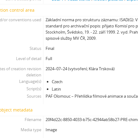
tion control area
d/or conventions used
Základní norma pro strukturu záznamu: ISAD(G):
standard pro archivační popis: přijato Komisí pro 
Stockholm, Švédsko, 19. - 22. září 1999. 2. vyd. Pra
spisové služby MV ČR, 2009.
Status
Final
Level of detail
Full
tes of creation revision
2024–07–24 (vytvoření; Klára Trsková)
deletion
Language(s)
Czech
Script(s)
Latin
Sources
PAF Olomouc – Přehlídka filmové animace a souč
 object metadata
Filename
20f4d22c-8850-4033-b75c-42944ab58b27-PRE-chim
Media type
Image