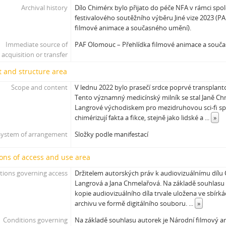
[Subseries] Intercore
Archival history
Dílo Chimérx bylo přijato do péče NFA v rámci spol
festivalového soutěžního výběru Jiné vize 2023 (P
[Subseries] Soft, Soft, Soft, Hard as Fuck
filmové animace a současného umění).
Immediate source of
PAF Olomouc – Přehlídka filmové animace a souč
acquisition or transfer
 and structure area
Scope and content
V lednu 2022 bylo prasečí srdce poprvé transplant
Tento významný medicínský milník se stal Janě Ch
Langrové východiskem pro mezidruhovou sci-fi spek
chimérizují fakta a fikce, stejně jako lidské a
...
»
System of arrangement
Složky podle manifestací
ons of access and use area
tions governing access
Držitelem autorských práv k audiovizuálnímu dílu
Langrová a Jana Chmelařová. Na základě souhlasu 
kopie audiovizuálního díla trvale uložena ve sbír
archivu ve formě digitálního souboru.
...
»
Conditions governing
Na základě souhlasu autorek je Národní filmový a