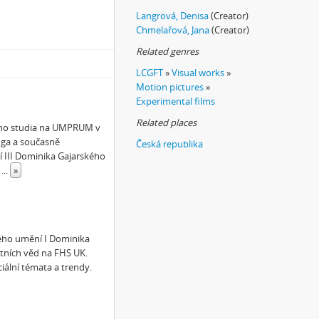
o deníku temného turisty
Langrová, Denisa
(Creator)
Chmelařová, Jana
(Creator)
Related genres
LCGFT
»
Visual works
»
Motion pictures
»
Experimental films
Related places
kého studia na UMPRUM v
nga a současně
Česká republika
 III Dominika Gajarského
h
...
»
ného umění I Dominika
ních věd na FHS UK.
ciální témata a trendy.