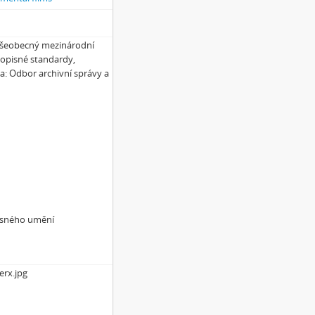
 Všeobecný mezinárodní
popisné standardy,
ha: Odbor archivní správy a
asného umění
erx.jpg