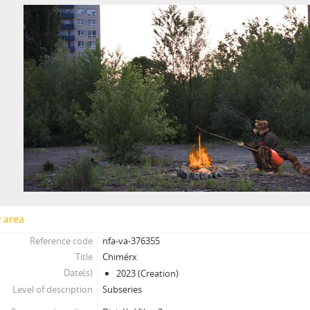
[Subseries] Naléhající myšlenka
[Subseries] Pelvic Chain
[Subseries] Perplexity
[Subseries] Proud
[Subseries] Plasma
[Subseries] Promiň
[Subseries] Ruda, minerál, prach, kov
[Subseries] Prolog
[Subseries] Sněm věcí
[Subseries] Konkomitantní růstový jev
[Subseries] I’m Doing Great (I’m Doing Great)
[Subseries] Hun Tun
[Subseries] Acedia
y area
[Subseries] Pyramida
Reference code
nfa-va-376355
[Subseries] Ecopoiesis
Title
Chimérx
[Subseries] Zero Gravity Grave
Date(s)
2023 (Creation)
[Subseries] Jak natáčet v Africe
Level of description
Subseries
[Subseries] A Memoir in Dance