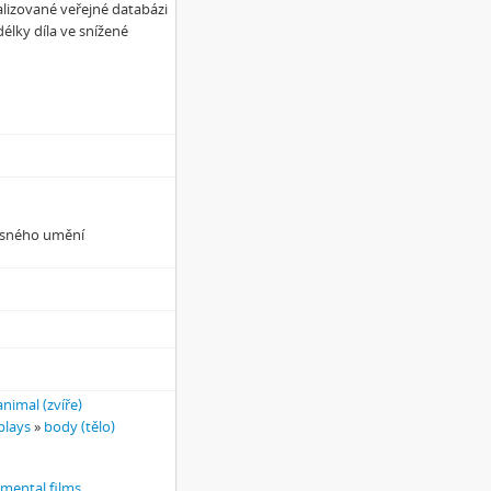
alizované veřejné databázi
élky díla ve snížené
asného umění
animal (zvíře)
plays
»
body (tělo)
imental films