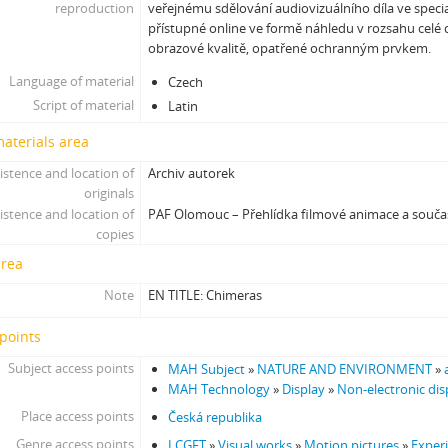
reproduction
veřejnému sdělování audiovizuálního díla ve speci
přístupné online ve formě náhledu v rozsahu celé d
obrazové kvalitě, opatřené ochranným prvkem.
Language of material
Czech
Script of material
Latin
materials area
istence and location of
Archiv autorek
originals
istence and location of
PAF Olomouc – Přehlídka filmové animace a souč
copies
area
Note
EN TITLE: Chimeras
points
Subject access points
MAH Subject
»
NATURE AND ENVIRONMENT
»
MAH Technology
»
Display
»
Non-electronic dis
Place access points
Česká republika
Genre access points
LCGFT
»
Visual works
»
Motion pictures
»
Exper