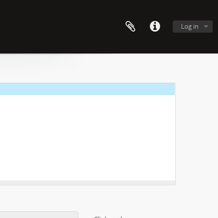
Log in
s tebou