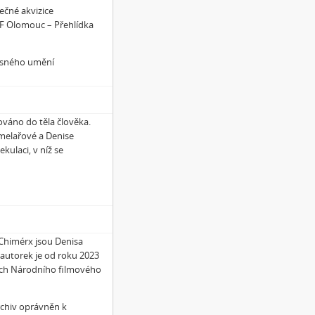
ečné akvizice
AF Olomouc – Přehlídka
asného umění
ováno do těla člověka.
melařové a Denise
ulaci, v níž se
 Chimérx jsou Denisa
autorek je od roku 2023
kách Národního filmového
rchiv oprávněn k