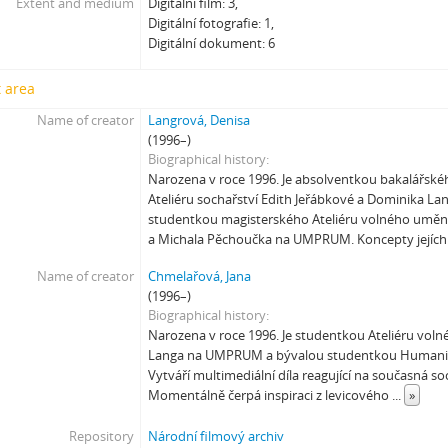
Extent and medium
Digitální film: 3,
[Subseries] Nadějní návštěvníci a truchlící průvodci: Zápisky z cestovníh
Digitální fotografie: 1,
[Subseries] Polní lékař aneb Pravidla styku s místními e-dívkami
Digitální dokument: 6
[Subseries] Ruvja a Morena
[Subseries] Krajina opuštění I.: Dívka s bičem
 area
[Subseries] Říká se, že nejdelší sen trvá 45 minut
Name of creator
Langrová, Denisa
[Subseries] Ke kořenům
(1996–)
[Subseries] Ticho před bouří
Biographical history
[Subseries] tryin to sport something
Narozena v roce 1996. Je absolventkou bakalářs
[Subseries] proxy
Ateliéru sochařství Edith Jeřábkové a Dominika La
studentkou magisterského Ateliéru volného umění
[Subseries] Škubej psa
a Michala Pěchoučka na UMPRUM. Koncepty jejíc
[Subseries] Snowblind
[Subseries] Shores of the Same Sea
Name of creator
Chmelařová, Jana
[Subseries] Houby
(1996–)
Biographical history
[Subseries] Noro, přijde k tobě nečekaný host
Narozena v roce 1996. Je studentkou Ateliéru vol
[Subseries] Amnion
Langa na UMPRUM a bývalou studentkou Humanit
[Subseries] Už se držím
Vytváří multimediální díla reagující na současná so
[Subseries] Lamecore_Meduza_VS_Mořskáokurka
Momentálně čerpá inspiraci z levicového
...
»
[Subseries] And You Know What Comes Next...
Repository
Národní filmový archiv
[Subseries] SOFT DETECTIVE LOVE STORY