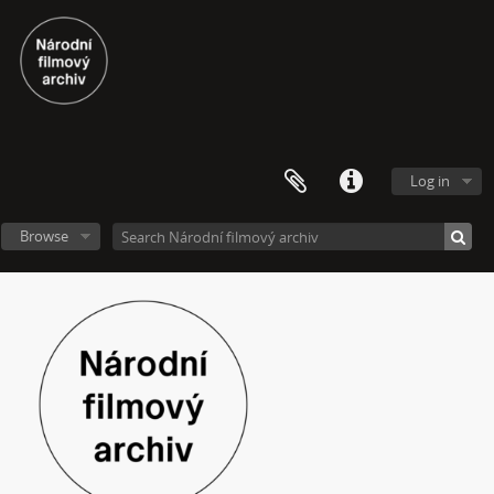
[Subseries] Up!
[Subseries] Up! #2
[Subseries] Vystěhování. Nastěhování
[Subseries] It's Buildable
[Subseries] Cesta do školy
[Subseries] Přestávka
[Subseries] Zrzavý film
Log in
[Subseries] Sběratel – Detail
[Subseries] Sběratel
Browse
[Subseries] Studna
[Subseries] Polednice
[Subseries] 13. revír
[Subseries] Po stopách krve
[Subseries] Spejbl a Hurvínek
[Subseries] Větev – Prorážení televize větví
[Subseries] 16 Sketches of Dialogue
[Subseries] Air
[Subseries] Air – Znělka
[Subseries] Interno