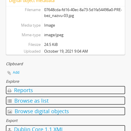
Digital object metadata
Filename
07648cda-fd16-40ec-8a73-5d1fa54498a0-PRE-
bez_nazvu-03.jpg
Media type
Image
Mime-type
image/jpeg
Filesize
24.5 KiB
Uploaded
October 19, 2021 9:04 AM
Clipboard
Add
Explore
Reports
Browse as list
Browse digital objects
Export
Dublin Core 1.1 XML