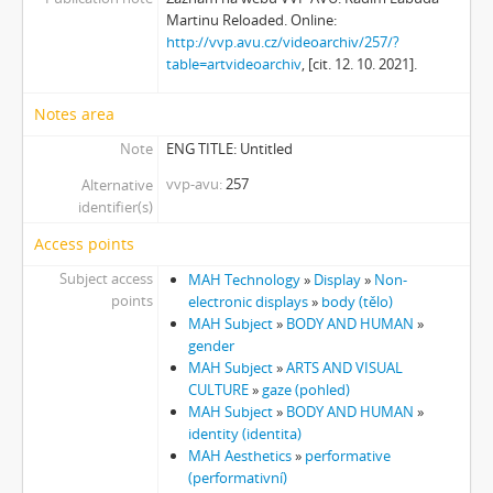
[Subseries] Somnia Molitori / Miller’s visions
Martinu Reloaded. Online:
[Subseries] Na vrcholu / Zebín
http://vvp.avu.cz/videoarchiv/257/?
table=artvideoarchiv
, [cit. 12. 10. 2021].
[Subseries] Tvář
[Subseries] Kontrasty života
Notes area
[Subseries] Kosmické turbulence
[Subseries] Cosmos – Křižíkova fontána
Note
ENG TITLE: Untitled
vvp-avu
257
Alternative
identifier(s)
Access points
Subject access
MAH Technology
»
Display
»
Non-
points
electronic displays
»
body (tělo)
MAH Subject
»
BODY AND HUMAN
»
gender
MAH Subject
»
ARTS AND VISUAL
CULTURE
»
gaze (pohled)
MAH Subject
»
BODY AND HUMAN
»
identity (identita)
MAH Aesthetics
»
performative
(performativní)