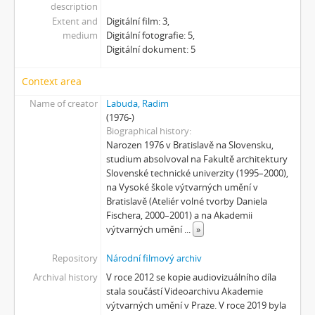
description
[Subseries] Wilsonova svatba
Extent and
Digitální film: 3,
[Subseries] Džbány Franze Maxery v hospodě U Lojzy
medium
Digitální fotografie: 5,
[Subseries] Zkušebna v Argentinské
Digitální dokument: 5
[Subseries] Hanibalova svatba
[Subseries] Klukovice, Bondy
Context area
[Subseries] Samizdat
Name of creator
Labuda, Radim
[Subseries] Psychodrama
(1976-)
[Subseries] Mumlava
Biographical history
[Subseries] Zívrovy Prachovské skály
Narozen 1976 v Bratislavě na Slovensku,
studium absolvoval na Fakultě architektury
[Subseries] Cesta
Slovenské technické univerzity (1995–2000),
[Subseries] Braunův betlém
na Vysoké škole výtvarných umění v
[Subseries] Javorovým dolem
Bratislavě (Ateliér volné tvorby Daniela
[Subseries] Milada
Fischera, 2000–2001) a na Akademii
[Subseries] Hřiště
výtvarných umění
...
»
[Subseries] Image Maker
Repository
Národní filmový archiv
[Subseries] Možná
Archival history
V roce 2012 se kopie audiovizuálního díla
[Subseries] 28 stotín Synagógy
stala součástí Videoarchivu Akademie
[Subseries] Z lásky
výtvarných umění v Praze. V roce 2019 byla
[Subseries] Parkovací smyčka