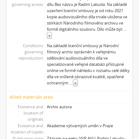
[Subseries] Musica Picta – Chvíle něhy
governing access
dílu Bez názvu je Radim Labuda. Na základě
[Subseries] Musica Picta – Hodina slavnosti
uzavření licenční smlouvy je od roku 2021
[Subseries] Musica Picta – Minuty strachu
kopie audiovizuálního díla trvale uložena ve
sbírkách Národního filmového archivu ve
[Subseries] Musica Picta – Čas smutku
formě digitálního souboru. Dílo může být
...
[Subseries] Velká dětská symfonie
»
[Subseries] Musica Picta – Čas tance
Conditions
Na základě licenční smlouvy je Národní
[Subseries] Musica Picta – Čas radování
governing
filmový archiv oprávněn k veřejnému
[Subseries] Musica Picta – Čas veselosti
reproduction
sdělování audiovizuálního díla ve
[Subseries] Jednou ráno
specializované veřejné databázi přístupné
[Subseries] Magnety
online ve formě náhledu v rozsahu celé délky
[Subseries] Wet Video
díla ve snížené obrazové kvalitě, opatřené
ochranným
...
»
[Subseries] Muránská Zdychava
[Subseries] Meditace
Allied materials area
[Subseries] O velikosti významu
[Subseries] Dead or Alive 2
Existence and
Archiv autora
[Subseries] Bílá skála
location of
originals
[Subseries] Hortvs Winariencis Mayrav
Existence and
Akademie výtvarných uměn v Praze
[Subseries] Lampyris
location of copies
[Subseries] Marienbad
Publication note
Záznam na webu VVP AVU: Radim Labuda -