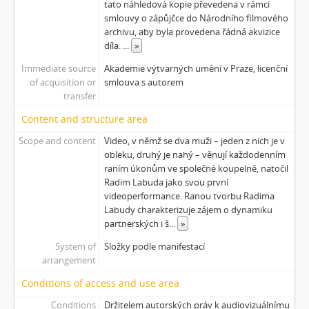
tato náhledová kopie převedena v rámci
[Subseries] Otevřeno zavřeno otevřeno zavřeno...
smlouvy o zápůjčce do Národního filmového
[Subseries] Klatov
archivu, aby byla provedena řádná akvizice
díla.
...
»
[Subseries] Jizvy, jiskry, jistoty
[Subseries] Země, světlo, vzduch
Immediate source
Akademie výtvarných umění v Praze, licenční
[Subseries] Painting
of acquisition or
smlouva s autorem
transfer
[Subseries] Malování do vzduchu
[Subseries] Slovo
Content and structure area
[Subseries] Virtuální opona
Scope and content
Video, v němž se dva muži – jeden z nich je v
[Subseries] Grafika podzimu
obleku, druhý je nahý – věnují každodenním
[Subseries] Yes No Yes
raním úkonům ve společné koupelně, natočil
[Subseries] Zrcadlo času
Radim Labuda jako svou první
[Subseries] Píseň hlemýžďů jdoucích na pohřeb
videoperformance. Ranou tvorbu Radima
Labudy charakterizuje zájem o dynamiku
[Subseries] Abstraktní animace ze 60. let
partnerských i š
...
»
[Subseries] Barvy
[Subseries] Flare up
System of
Složky podle manifestací
arrangement
[Subseries] Pinup
[Subseries] The Time
Conditions of access and use area
[Subseries] Čas zkoušky
Conditions
Držitelem autorských práv k audiovizuálnímu