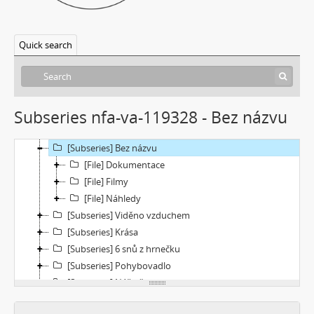
[Subseries] Le Cuoche
[Subseries] Hlavolam
Quick search
[Subseries] Kytka
[Subseries] Erosynta I
[Subseries] Monoskop no. 3 – Monkeyking legend
[Subseries] Pohádka pro šílence
Subseries nfa-va-119328 - Bez názvu
[Subseries] Chewing Gum
[Subseries] Tihle – Sociální situace: pět svázaných mužů
[Subseries] Bez názvu
[File] Dokumentace
[File] Filmy
[File] Náhledy
[Subseries] Viděno vzduchem
[Subseries] Krása
[Subseries] 6 snů z hrnečku
[Subseries] Pohybovadlo
[Subseries] Náš očistec
[Subseries] Burger und Ther