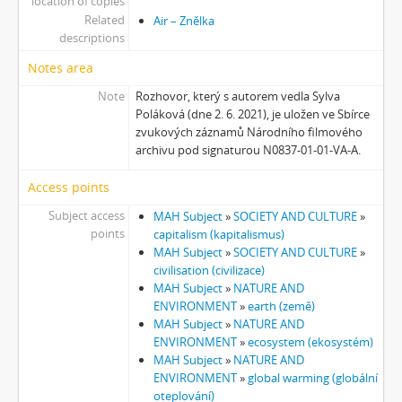
location of copies
[Subseries] Jednou ráno
Related
Air – Znělka
[Subseries] Magnety
descriptions
[Subseries] Wet Video
Notes area
[Subseries] Muránská Zdychava
Note
Rozhovor, který s autorem vedla Sylva
[Subseries] Meditace
Poláková (dne 2. 6. 2021), je uložen ve Sbírce
[Subseries] O velikosti významu
zvukových záznamů Národního filmového
[Subseries] Dead or Alive 2
archivu pod signaturou N0837-01-01-VA-A.
[Subseries] Bílá skála
[Subseries] Hortvs Winariencis Mayrav
Access points
[Subseries] Lampyris
Subject access
MAH Subject
»
SOCIETY AND CULTURE
»
[Subseries] Marienbad
points
capitalism (kapitalismus)
[Subseries] Somnia Molitori / Miller’s visions
MAH Subject
»
SOCIETY AND CULTURE
»
[Subseries] Na vrcholu / Zebín
civilisation (civilizace)
MAH Subject
»
NATURE AND
[Subseries] Tvář
ENVIRONMENT
»
earth (země)
[Subseries] Kontrasty života
MAH Subject
»
NATURE AND
[Subseries] Kosmické turbulence
ENVIRONMENT
»
ecosystem (ekosystém)
[Subseries] Cosmos – Křižíkova fontána
MAH Subject
»
NATURE AND
ENVIRONMENT
»
global warming (globální
oteplování)