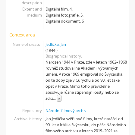
description
[Subseries] Jízda
Extent and
Digitální film: 4,
[Subseries] Naše okrasné zahrádky – Unsere Gärten
medium
Digitální fotografie: 5,
[Subseries] Našla v lese
Digitální dokument: 6
[Subseries] Karamel je cukr, co už se neuzdraví
[Subseries] Konec jedince
Context area
[Subseries] Míchačka
Name of creator
Jedlička, Jan
[Subseries] Kapusta
(1944-)
[Subseries] Turista
Biographical history
[Subseries] Dům daleko
Narozen 1944 v Praze, zde v letech 1962–1968
rovněž studoval na Akademii výtvarných
[Subseries] Bosákové hody
umění. V roce 1969 emigroval do Švýcarska,
[Subseries] Suchá u Nejdku
od té doby žije v Curychu a od 90. let také
[Subseries] Wilsonova svatba
opět v Praze. Mimo toho pravidelně
[Subseries] Džbány Franze Maxery v hospodě U Lojzy
absolvuje různé stipendijní cesty nebo se
[Subseries] Zkušebna v Argentinské
zdrž
...
»
[Subseries] Hanibalova svatba
Repository
Národní filmový archiv
[Subseries] Klukovice, Bondy
Archival history
Jan Jedlička svěřil své filmy, které natáčel od
[Subseries] Samizdat
90. let v Itálii a Švýcarsku, do péče Národního
[Subseries] Psychodrama
filmového archivu v letech 2019–2021 za
[Subseries] Mumlava