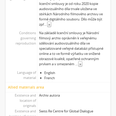
[Subseries] Virtuální opona
licenční smlouvy je od roku 2020 kopie
[Subseries] Grafika podzimu
audiovizuálního díla trvale uložena ve
[Subseries] Yes No Yes
sbírkách Národního filmového archivu ve
formě digitálního souboru. Dílo může být
[Subseries] Zrcadlo času
zpř
...
»
[Subseries] Píseň hlemýžďů jdoucích na pohřeb
[Subseries] Abstraktní animace ze 60. let
Conditions
Na základě licenční smlouvy je Národní
governing
filmový archiv oprávněn k veřejnému
[Subseries] Barvy
reproduction
sdělování audiovizuálního díla ve
[Subseries] Flare up
specializované veřejné databázi přístupné
[Subseries] Pinup
online a to ve formě výňatku ve snížené
[Subseries] The Time
obrazové kvalitě, opatřené ochranným
[Subseries] Čas zkoušky
prvkem a v omezeném
...
»
[Subseries] Musica Picta – Chvíle něhy
Language of
English
[Subseries] Musica Picta – Hodina slavnosti
material
French
[Subseries] Musica Picta – Minuty strachu
Allied materials area
[Subseries] Musica Picta – Čas smutku
[Subseries] Velká dětská symfonie
Existence and
Archiv autora
[Subseries] Musica Picta – Čas tance
location of
originals
[Subseries] Musica Picta – Čas radování
Existence and
Swiss Re Centre for Global Dialogue
[Subseries] Musica Picta – Čas veselosti