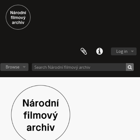
[Subseries] Polobozi
[Subseries] Prut
[Subseries] Už šedesát let je mi třicet
[Subseries] Za umělce roku jsem zvolila sebe
[Subseries] Zurich
[Subseries] Rozhovor se Sylvií Plath
[Subseries] Jdi pryč. Vrať se
Log in
[Subseries] Krabicování
[Subseries] Měření
Browse
[Subseries] Sáčkování
[Subseries] Úkryt
[Subseries] Up!
[Subseries] Up! #2
[Subseries] Vystěhování. Nastěhování
[Subseries] It's Buildable
[Subseries] Cesta do školy
[Subseries] Přestávka
[Subseries] Zrzavý film
[Subseries] Sběratel – Detail