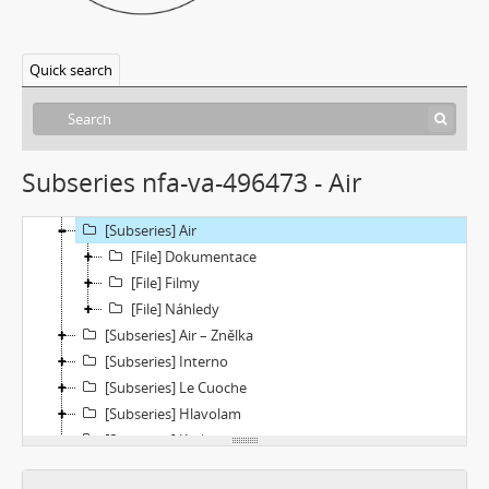
[Subseries] Sběratel
[Subseries] Studna
Quick search
[Subseries] Polednice
[Subseries] 13. revír
[Subseries] Po stopách krve
[Subseries] Spejbl a Hurvínek
Subseries nfa-va-496473 - Air
[Subseries] Větev – Prorážení televize větví
[Subseries] 16 Sketches of Dialogue
[Subseries] Air
[File] Dokumentace
[File] Filmy
[File] Náhledy
[Subseries] Air – Znělka
[Subseries] Interno
[Subseries] Le Cuoche
[Subseries] Hlavolam
[Subseries] Kytka
[Subseries] Erosynta I