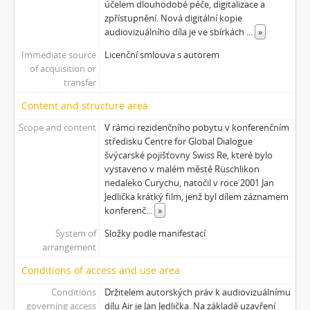
účelem dlouhodobé péče, digitalizace a
[Subseries] Zívrovy Prachovské skály
zpřístupnění. Nová digitální kopie
[Subseries] Cesta
audiovizuálního díla je ve sbírkách
...
»
[Subseries] Braunův betlém
Immediate source
Licenční smlouva s autorem
[Subseries] Javorovým dolem
of acquisition or
[Subseries] Milada
transfer
[Subseries] Hřiště
Content and structure area
[Subseries] Image Maker
Scope and content
V rámci rezidenčního pobytu v konferenčním
[Subseries] Možná
středisku Centre for Global Dialogue
[Subseries] 28 stotín Synagógy
švýcarské pojišťovny Swiss Re, které bylo
[Subseries] Z lásky
vystaveno v malém městě Rüschlikon
[Subseries] Parkovací smyčka
nedaleko Curychu, natočil v roce 2001 Jan
[Subseries] Otevřeno zavřeno otevřeno zavřeno...
Jedlička krátký film, jenž byl dílem záznamem
konferenč
...
»
[Subseries] Klatov
[Subseries] Jizvy, jiskry, jistoty
System of
Složky podle manifestací
[Subseries] Země, světlo, vzduch
arrangement
[Subseries] Painting
Conditions of access and use area
[Subseries] Malování do vzduchu
Conditions
Držitelem autorských práv k audiovizuálnímu
[Subseries] Slovo
governing access
dílu Air je Jan Jedlička. Na základě uzavření