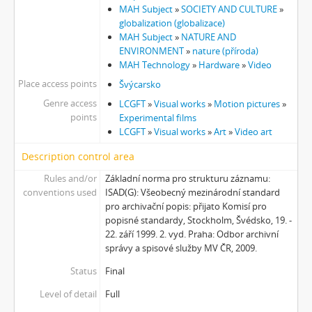
MAH Subject
»
SOCIETY AND CULTURE
»
globalization (globalizace)
MAH Subject
»
NATURE AND
ENVIRONMENT
»
nature (příroda)
MAH Technology
»
Hardware
»
Video
Place access points
Švýcarsko
Genre access
LCGFT
»
Visual works
»
Motion pictures
»
points
Experimental films
LCGFT
»
Visual works
»
Art
»
Video art
Description control area
Rules and/or
Základní norma pro strukturu záznamu:
conventions used
ISAD(G): Všeobecný mezinárodní standard
pro archivační popis: přijato Komisí pro
popisné standardy, Stockholm, Švédsko, 19. -
22. září 1999. 2. vyd. Praha: Odbor archivní
správy a spisové služby MV ČR, 2009.
Status
Final
Level of detail
Full