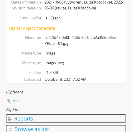
Dates of creation
2021-10-08 (vytvoření; Lujza Kotočová), 2022-
revision deletion
05-06 (revize; Lujza Kotočová)
Language(s)
Czech
Digital object metadata
Filename
cb42fd47-0b0b-450b-8ec0-2b2a353de85e-
PRE-air-01.jpg
Media type
Image
Mime-type
image/jpeg
Filesize
21.3 KiB
Uploaded
October 8, 2021 7:02 AM
Clipboard
Add
Explore
Reports
Browse as list