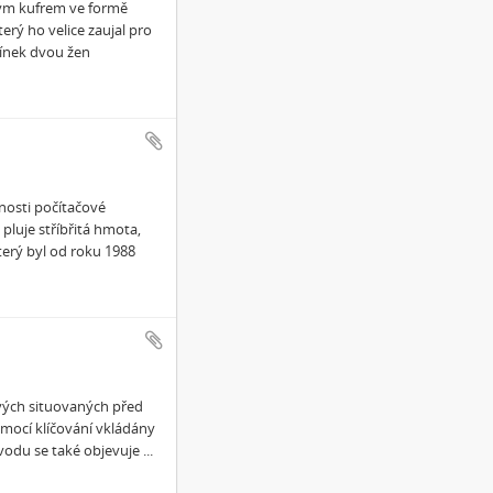
ným kufrem ve formě
erý ho velice zaujal pro
mínek dvou žen
nosti počítačové
luje stříbřitá hmota,
terý byl od roku 1988
vých situovaných před
mocí klíčování vkládány
úvodu se také objevuje
...