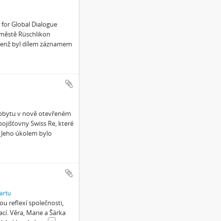
for Global Dialogue
 městě Rüschlikon
, jenž byl dílem záznamem
pobytu v nově otevřeném
ojišťovny Swiss Re, které
 Jeho úkolem bylo
artu
u reflexí společnosti,
ací. Věra, Marie a Šárka