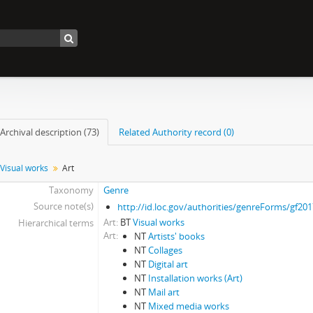
Archival description (73)
Related Authority record (0)
Visual works
Art
Taxonomy
Genre
Source note(s)
http://id.loc.gov/authorities/genreForms/gf20
Art
BT
Visual works
Hierarchical terms
Art
NT
Artists' books
NT
Collages
NT
Digital art
NT
Installation works (Art)
NT
Mail art
NT
Mixed media works