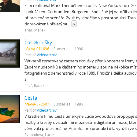
Film realizoval Mark Ther během studií v New Yorku v roce 2
spolužákem Gerbrandem Burgerem. Společně jej natočili za j
připraveného scénáře. Zvuk byl dodělán v postprodukci. Tato
doprovázená přejatými
...
»
Ther, Marek
Čas zkoušky
nfa-va-011696
Subseries
1990
Part of
Videoarchiv
Výtvarně zpracovaný záznam zkoušky před koncertem Ireny a
Záběry hudebníků a klášterního interiéru jsou na několika mí
fotografiemi z demonstrací v roce 1989. Přibližná délka audiovi
s.
Pilař, Radek
Cesta
nfa-va-572607
Subseries
1993
Part of
Videoarchiv
V krátkém filmu Cesta umělkyně Lucie Svobodová propojuje sv
malby a kresby s vizuálními možnostmi digitální animace, které
věnovala profesionálně. Autorka pro produkci díla využila ve 
Svobodová, Lucie