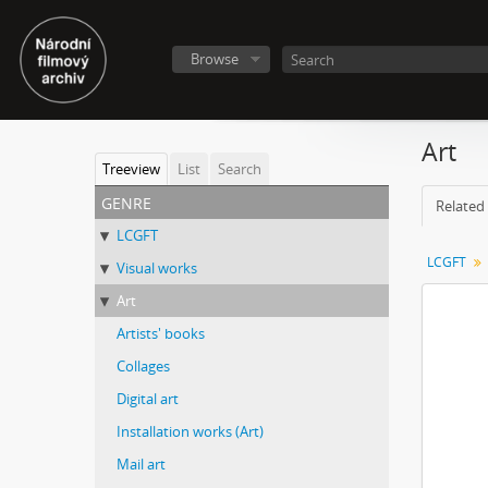
Browse
Art
Treeview
List
Search
genre
Related 
LCGFT
LCGFT
Visual works
Art
Artists' books
Collages
Digital art
Installation works (Art)
Mail art