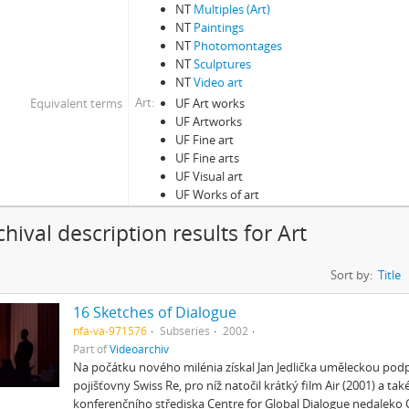
NT
Multiples (Art)
NT
Paintings
NT
Photomontages
NT
Sculptures
NT
Video art
Art
Equivalent terms
UF Art works
UF Artworks
UF Fine art
UF Fine arts
UF Visual art
UF Works of art
chival description results for Art
Sort by:
Title
16 Sketches of Dialogue
nfa-va-971576
Subseries
2002
Part of
Videoarchiv
Na počátku nového milénia získal Jan Jedlička uměleckou pod
pojišťovny Swiss Re, pro níž natočil krátký film Air (2001) a také
konferenčního střediska Centre for Global Dialogue nedaleko 