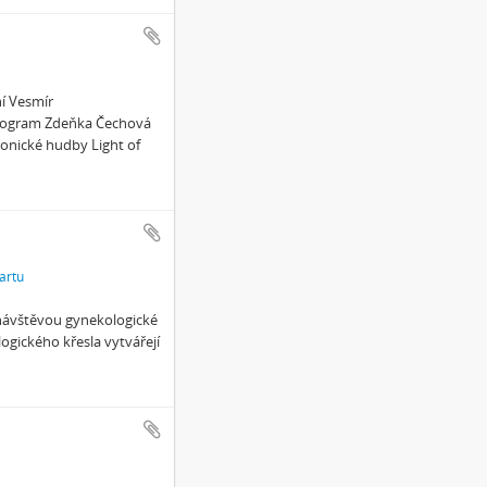
í Vesmír
Program Zdeňka Čechová
ronické hudby Light of
artu
 návštěvou gynekologické
ogického křesla vytvářejí