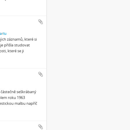
artu
ých záznamů, které si
e přišla studovat
ti, které se ji
 částečně seškrábaný
kolem roku 1963
estickou malbu napříč