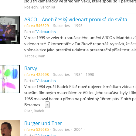
jsou tři kamarádky ve středním věku, které spolu sdílí partne
Poslední, Veronika
ARCO – Aneb český videoart proniká do světa
nfa-va-546529
Subseries
1993
Part of
Videoarchiv
V roce 1993 se veletrhu současného umění ARCO v Madridu zúča
videoartisté. Z komentáře v Tatíčkově reportáži vyznívá, že če
vnímala sice jako prestižní událost a prezentační příležitost, al
Tatíček, Ivan
Barvy
nfa-va-425693
Subseries
1984 - 1990
Part of
Videoarchiv
V roce 1984 využil Radek Pilař nově objevené médium videa k
starším filmovým materiálem ze 60. let. Jeho součástí byly i fi
1963 maloval barvou přímo na průhledný 16mm pás. Z nich poř
Betamax
...
»
Pilař, Radek
Burger und Ther
nfa-va-529685
Subseries
2004
Part of
Videoarchiv