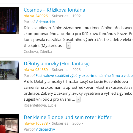
Cosmos – Křižíkova fontána
nfa-va-249926
Subseries
1992
Part of
Videoarchiv
Dílo je audiovizuálním záznamem multimediálního představen
zkomponovaného autorkou pro Křižíkovu fontánu v Praze. 
koncipovala na základě osobního výběru částí skladeb z elekt
the Spirit (Mysterious
...
»
Čechová, Zdeňka
Dělohy a mozky (Hm..fantasy)
nfa-va-034889
Subseries
2023
Part of
Festivalové soutěžní výběry experimentálního filmu a video
V díle Dělohy a mozky (Hm…fantasy) se Lucie Rosenfeldová
zaměřila na zkoumání a zprostředkování vlastní zkušenosti s
ordinace. Záběry z čekárny, zvuky vyšetření a výhled z gynekol
sugestivní půdu pro úvahu
...
»
Rosenfeldová, Lucie
Der kleine Blonde und sein roter Koffer
nfa-va-165873
Subseries
2005
Part of
Videoarchiv