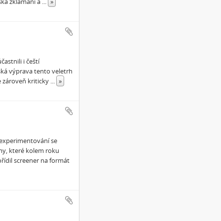
rská zklamání a
...
»
stnili i čeští
ská výprava tento veletrh
e zároveň kriticky
...
»
 experimentování se
lmy, které kolem roku
ídil screener na formát