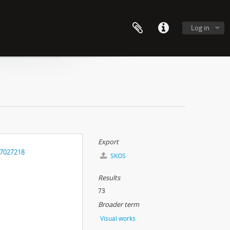
Log in
Export
17027218
SKOS
Results
73
Broader term
Visual works