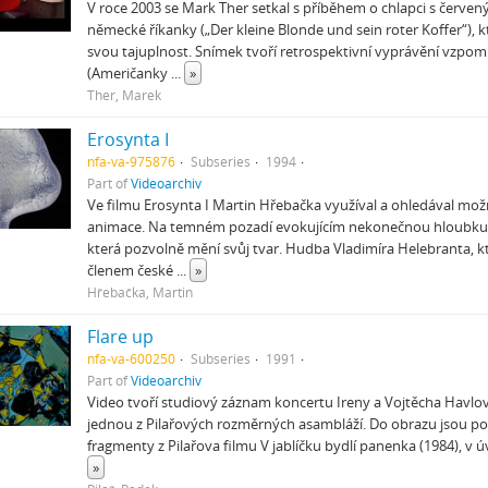
V roce 2003 se Mark Ther setkal s příběhem o chlapci s červe
německé říkanky („Der kleine Blonde und sein roter Koffer“), kt
svou tajuplnost. Snímek tvoří retrospektivní vyprávění vzpo
(Američanky
...
»
Ther, Marek
Erosynta I
nfa-va-975876
Subseries
1994
Part of
Videoarchiv
Ve filmu Erosynta I Martin Hřebačka využíval a ohledával mož
animace. Na temném pozadí evokujícím nekonečnou hloubku p
která pozvolně mění svůj tvar. Hudba Vladimíra Helebranta, k
členem české
...
»
Hřebačka, Martin
Flare up
nfa-va-600250
Subseries
1991
Part of
Videoarchiv
Video tvoří studiový záznam koncertu Ireny a Vojtěcha Havlo
jednou z Pilařových rozměrných asambláží. Do obrazu jsou po
fragmenty z Pilařova filmu V jablíčku bydlí panenka (1984), v 
»