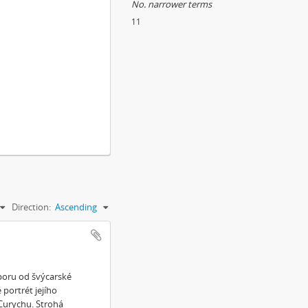
No. narrower terms
11
Direction:
Ascending
poru od švýcarské
 portrét jejího
Curychu. Strohá