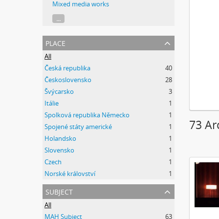
Mixed media works
...
place
All
Česká republika
40
Československo
28
Švýcarsko
3
Itálie
1
Spolková republika Německo
1
73 Ar
Spojené státy americké
1
Holandsko
1
Slovensko
1
Czech
1
Norské království
1
subject
All
MAH Subject
63