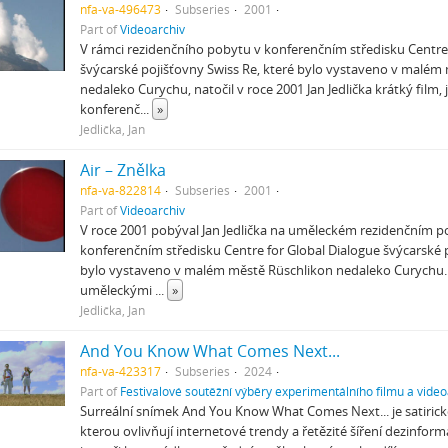
nfa-va-496473
Subseries
2001
Part of
Videoarchiv
V rámci rezidenčního pobytu v konferenčním středisku Centre 
švýcarské pojišťovny Swiss Re, které bylo vystaveno v malém
nedaleko Curychu, natočil v roce 2001 Jan Jedlička krátký film
konferenč
...
»
Jedlička, Jan
Air – Znělka
nfa-va-822814
Subseries
2001
Part of
Videoarchiv
V roce 2001 pobýval Jan Jedlička na uměleckém rezidenčním 
konferenčním středisku Centre for Global Dialogue švýcarské p
bylo vystaveno v malém městě Rüschlikon nedaleko Curychu.
uměleckými
...
»
Jedlička, Jan
And You Know What Comes Next...
nfa-va-423317
Subseries
2024
Part of
Festivalové soutěžní výběry experimentálního filmu a video
Surreální snímek And You Know What Comes Next... je satiricko
kterou ovlivňují internetové trendy a řetězité šíření dezinform