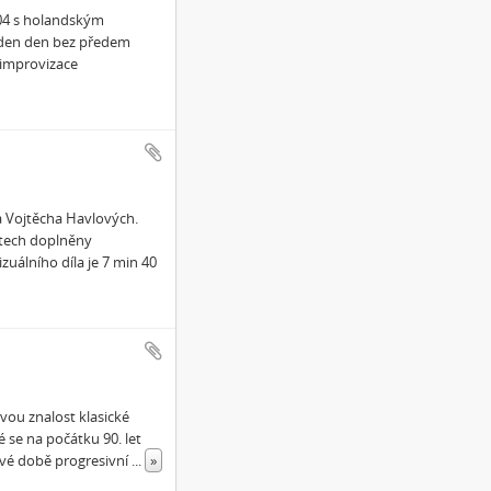
004 s holandským
eden den bez předem
 improvizace
 Vojtěcha Havlových.
stech doplněny
zuálního díla je 7 min 40
ou znalost klasické
 se na počátku 90. let
své době progresivní
...
»