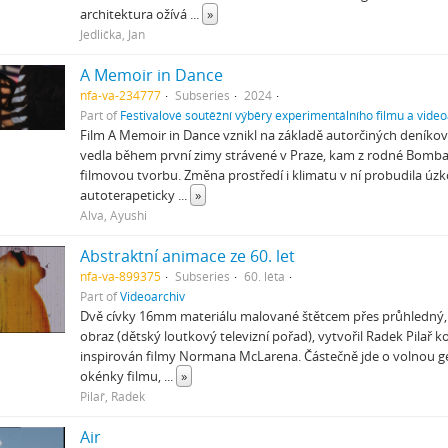
architektura ožívá
...
»
Jedlička, Jan
A Memoir in Dance
nfa-va-234777
Subseries
2024
Part of
Festivalové soutěžní výběry experimentálního filmu a video
Film A Memoir in Dance vznikl na základě autorčiných deníkov
vedla během první zimy strávené v Praze, kam z rodné Bombaj
filmovou tvorbu. Změna prostředí i klimatu v ní probudila úzkos
autoterapeticky
...
»
Alva, Ayushi
Abstraktní animace ze 60. let
nfa-va-899375
Subseries
60. léta
Part of
Videoarchiv
Dvě cívky 16mm materiálu malované štětcem přes průhledný,
obraz (dětský loutkový televizní pořad), vytvořil Radek Pilař 
inspirován filmy Normana McLarena. Částečně jde o volnou g
okénky filmu,
...
»
Pilař, Radek
Air