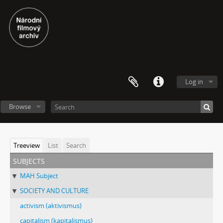
Log in
Browse
Treeview
List
Search
subjects
MAH Subject
SOCIETY AND CULTURE
activism (aktivismus)
capitalism (kapitalismus)