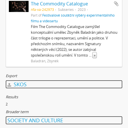
The Commodity Catalogue
nfa-va-242973
Subseries
2023
Part of
Festivalové soutěžní výběry experimentálního
filmu a videoartu
Film The Commodity Catalogue zamýšlel
konceptuální umělec Zbyněk Baladrán jako druhou
část trilogie o reprezentaci, umění a politice. V
předchozím snímku, nazvaném Signatury
některých věcí (2022), se autor zabýval
společenskou rolí umění. V tomto
...
»
Baladrán, Zbyněk
Export
SKOS
Results
2
Broader term
SOCIETY AND CULTURE