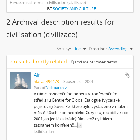
civilisation (civilizace)
Hierarchical terms
BT
SOCIETY AND CULTURE
2 Archival description results for
civilisation (civilizace)
Sort by:
Title
Direction:
Ascending
2 results directly related
Exclude narrower terms
Air
nfa-va-496473
Subseries
2001
Part of
Videoarchiv
V rámci rezidenčního pobytu v konferenčním
středisku Centre for Global Dialogue švýcarské
pojišťovny Swiss Re, které bylo vystaveno v malém
městě Rüschlikon nedaleko Curychu, natočil v roce
2001 Jan Jedlička krátký film, jenž byl dílem
záznamem konferenč
...
»
Jedlička, Jan