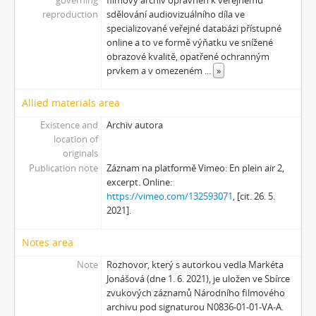
[Subseries] Kapusta
reproduction
sdělování audiovizuálního díla ve
specializované veřejné databázi přístupné
[Subseries] Turista
online a to ve formě výňatku ve snížené
[Subseries] Dům daleko
obrazové kvalitě, opatřené ochranným
[Subseries] Bosákové hody
prvkem a v omezeném
...
»
[Subseries] Suchá u Nejdku
[Subseries] Wilsonova svatba
Allied materials area
[Subseries] Džbány Franze Maxery v hospodě U Lojzy
Existence and
Archiv autora
[Subseries] Zkušebna v Argentinské
location of
[Subseries] Hanibalova svatba
originals
[Subseries] Klukovice, Bondy
Publication note
Záznam na platformě Vimeo: En plein air 2,
excerpt. Online:
[Subseries] Samizdat
https://vimeo.com/132593071
, [cit. 26. 5.
[Subseries] Psychodrama
2021].
[Subseries] Mumlava
[Subseries] Zívrovy Prachovské skály
Notes area
[Subseries] Cesta
Note
Rozhovor, který s autorkou vedla Markéta
[Subseries] Braunův betlém
Jonášová (dne 1. 6. 2021), je uložen ve Sbírce
[Subseries] Javorovým dolem
zvukových záznamů Národního filmového
[Subseries] Milada
archivu pod signaturou N0836-01-01-VA-A.