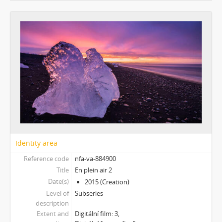
[Subseries] Za umělce roku jsem zvolila sebe
[Subseries] Zurich
[Subseries] Rozhovor se Sylvií Plath
[Subseries] Jdi pryč. Vrať se
[Subseries] Krabicování
[Subseries] Měření
[Subseries] Sáčkování
[Subseries] Úkryt
[Subseries] Up!
[Subseries] Up! #2
[Subseries] Vystěhování. Nastěhování
[Subseries] It's Buildable
Identity area
[Subseries] Cesta do školy
Reference code
nfa-va-884900
[Subseries] Přestávka
Title
En plein air 2
[Subseries] Zrzavý film
Date(s)
2015 (Creation)
[Subseries] Sběratel – Detail
Level of
Subseries
[Subseries] Sběratel
description
[Subseries] Studna
Extent and
Digitální film: 3,