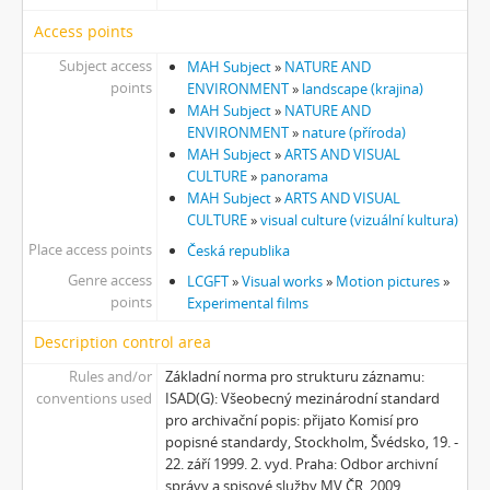
[Subseries] Hřiště
[Subseries] Image Maker
Access points
[Subseries] Možná
Subject access
MAH Subject
»
NATURE AND
[Subseries] 28 stotín Synagógy
points
ENVIRONMENT
»
landscape (krajina)
[Subseries] Z lásky
MAH Subject
»
NATURE AND
ENVIRONMENT
»
nature (příroda)
[Subseries] Parkovací smyčka
MAH Subject
»
ARTS AND VISUAL
[Subseries] Otevřeno zavřeno otevřeno zavřeno...
CULTURE
»
panorama
[Subseries] Klatov
MAH Subject
»
ARTS AND VISUAL
[Subseries] Jizvy, jiskry, jistoty
CULTURE
»
visual culture (vizuální kultura)
[Subseries] Země, světlo, vzduch
Place access points
Česká republika
[Subseries] Painting
Genre access
LCGFT
»
Visual works
»
Motion pictures
»
[Subseries] Malování do vzduchu
points
Experimental films
[Subseries] Slovo
Description control area
[Subseries] Virtuální opona
[Subseries] Grafika podzimu
Rules and/or
Základní norma pro strukturu záznamu:
[Subseries] Yes No Yes
conventions used
ISAD(G): Všeobecný mezinárodní standard
pro archivační popis: přijato Komisí pro
[Subseries] Zrcadlo času
popisné standardy, Stockholm, Švédsko, 19. -
[Subseries] Píseň hlemýžďů jdoucích na pohřeb
22. září 1999. 2. vyd. Praha: Odbor archivní
[Subseries] Abstraktní animace ze 60. let
správy a spisové služby MV ČR, 2009.