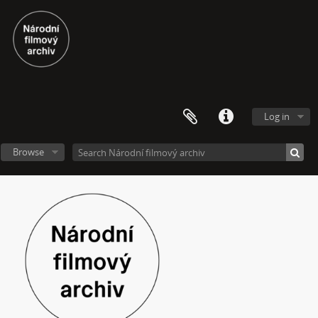
[Fonds] Videoarchiv
[Subseries] Molo a vlak
[Subseries] ARCO – Aneb český videoart proniká do světa
Log in
[Subseries] Věž – Věž I., Věž II.
[Subseries] Talk & Twerk
Browse
[Subseries] Tanec na ruinách muzea
[Subseries] Music F Club
[Subseries] Pocta Fafejtovi 02
[Subseries] Skála u Humpolce
[Subseries] Underground
[Subseries] Rokle
[Subseries] O ničem jiném
[Subseries] Motýl v tunelu
[Subseries] Setkání
[Subseries] Moře v zrcadle