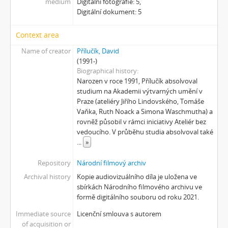
medium
Digitální fotografie: 5,
[Subseries] Polednice
Digitální dokument: 5
[Subseries] 13. revír
[Subseries] Po stopách krve
Context area
[Subseries] Spejbl a Hurvínek
[Subseries] Větev – Prorážení televize větví
Name of creator
Přílučík, David
(1991-)
[Subseries] 16 Sketches of Dialogue
Biographical history
[Subseries] Air
Narozen v roce 1991, Přílučík absolvoval
[Subseries] Air – Znělka
studium na Akademii výtvarných umění v
[Subseries] Interno
Praze (ateliéry Jiřího Lindovského, Tomáše
Vaňka, Ruth Noack a Simona Waschmutha) a
[Subseries] Le Cuoche
rovněž působil v rámci iniciativy Ateliér bez
[Subseries] Hlavolam
vedoucího. V průběhu studia absolvoval také
[Subseries] Kytka
...
»
[Subseries] Erosynta I
[Subseries] Monoskop no. 3 – Monkeyking legend
Repository
Národní filmový archiv
[Subseries] Pohádka pro šílence
Archival history
Kopie audiovizuálního díla je uložena ve
[Subseries] Chewing Gum
sbírkách Národního filmového archivu ve
formě digitálního souboru od roku 2021.
[Subseries] Tihle – Sociální situace: pět svázaných mužů
[Subseries] Bez názvu
Immediate source
Licenční smlouva s autorem
[Subseries] Viděno vzduchem
of acquisition or