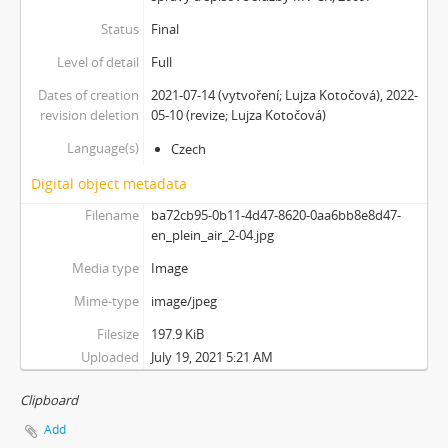
[Subseries] Barvy
Status
Final
[Subseries] Flare up
[Subseries] Pinup
Level of detail
Full
[Subseries] The Time
Dates of creation
2021-07-14 (vytvoření; Lujza Kotočová), 2022-
[Subseries] Čas zkoušky
revision deletion
05-10 (revize; Lujza Kotočová)
[Subseries] Musica Picta – Chvíle něhy
Language(s)
Czech
[Subseries] Musica Picta – Hodina slavnosti
[Subseries] Musica Picta – Minuty strachu
Digital object metadata
[Subseries] Musica Picta – Čas smutku
Filename
ba72cb95-0b11-4d47-8620-0aa6bb8e8d47-
[Subseries] Velká dětská symfonie
en_plein_air_2-04.jpg
[Subseries] Musica Picta – Čas tance
Media type
Image
[Subseries] Musica Picta – Čas radování
[Subseries] Musica Picta – Čas veselosti
Mime-type
image/jpeg
[Subseries] Jednou ráno
Filesize
197.9 KiB
[Subseries] Magnety
Uploaded
July 19, 2021 5:21 AM
[Subseries] Wet Video
[Subseries] Muránská Zdychava
Clipboard
[Subseries] Meditace
Add
[Subseries] O velikosti významu