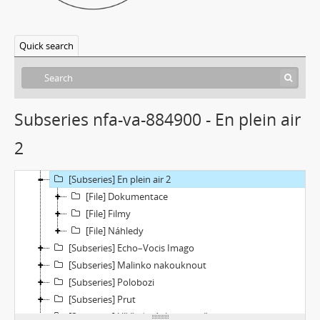
[Subseries] Květomluva
[Subseries] Prohnutá dlažba
[Subseries] Už nikdy tenhle balvan
Quick search
[Subseries] Hranice – otázka bez odpovědi
[Subseries] Můj osobní „nekonečný“ vektor
[Subseries] Metrofilm
[Subseries] Neznámý zůstal neznámý
Subseries nfa-va-884900 - En plein air
[Subseries] Zmenšil jsem průměr Země
2
[Subseries] Rituální vražda pitomého úsměvu
[Subseries] Jako z filmu
[Subseries] En plein air 2
[File] Dokumentace
[File] Filmy
[File] Náhledy
[Subseries] Echo–Vocis Imago
[Subseries] Malinko nakouknout
[Subseries] Polobozi
[Subseries] Prut
[Subseries] Už šedesát let je mi třicet