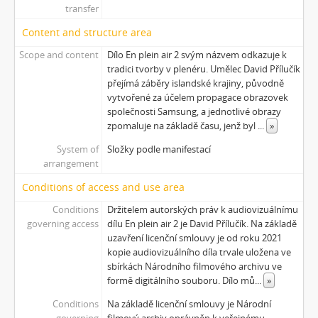
[Subseries] Krása
transfer
[Subseries] 6 snů z hrnečku
Content and structure area
[Subseries] Pohybovadlo
Scope and content
Dílo En plein air 2 svým názvem odkazuje k
[Subseries] Náš očistec
tradici tvorby v plenéru. Umělec David Přílučík
[Subseries] Burger und Ther
přejímá záběry islandské krajiny, původně
[Subseries] MHD – Bus
vytvořené za účelem propagace obrazovek
[Subseries] Cesta
společnosti Samsung, a jednotlivé obrazy
zpomaluje na základě času, jenž byl
...
»
[Subseries] Der kleine Blonde und sein roter Koffer
[Subseries] Miss Krimi
System of
Složky podle manifestací
[Subseries] Vteřina za vteřinou
arrangement
[Subseries] Obrázky
Conditions of access and use area
[Subseries] 360°
Conditions
Držitelem autorských práv k audiovizuálnímu
[Subseries] Grátis punč
governing access
dílu En plein air 2 je David Přílučík. Na základě
[Subseries] Jízda
uzavření licenční smlouvy je od roku 2021
[Subseries] Naše okrasné zahrádky – Unsere Gärten
kopie audiovizuálního díla trvale uložena ve
[Subseries] Našla v lese
sbírkách Národního filmového archivu ve
formě digitálního souboru. Dílo mů
...
»
[Subseries] Karamel je cukr, co už se neuzdraví
[Subseries] Konec jedince
Conditions
Na základě licenční smlouvy je Národní
[Subseries] Míchačka
governing
filmový archiv oprávněn k veřejnému