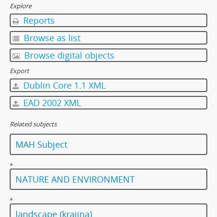
Explore
[Subseries] Dead or Alive 2
Reports
[Subseries] Bílá skála
[Subseries] Hortvs Winariencis Mayrav
Browse as list
[Subseries] Lampyris
Browse digital objects
[Subseries] Marienbad
[Subseries] Somnia Molitori / Miller’s visions
Export
[Subseries] Na vrcholu / Zebín
Dublin Core 1.1 XML
[Subseries] Tvář
EAD 2002 XML
[Subseries] Kontrasty života
[Subseries] Kosmické turbulence
Related subjects
[Subseries] Cosmos – Křižíkova fontána
MAH Subject
»
NATURE AND ENVIRONMENT
»
landscape (krajina)