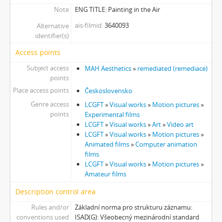
Note
ENG TITLE: Painting in the Air
ais-filmid
3640093
Alternative
identifier(s)
Access points
Subject access
MAH Aesthetics
»
remediated (remediace)
points
Place access points
Československo
Genre access
LCGFT
»
Visual works
»
Motion pictures
»
points
Experimental films
LCGFT
»
Visual works
»
Art
»
Video art
LCGFT
»
Visual works
»
Motion pictures
»
Animated films
»
Computer animation
films
LCGFT
»
Visual works
»
Motion pictures
»
Amateur films
Description control area
Rules and/or
Základní norma pro strukturu záznamu:
conventions used
ISAD(G): Všeobecný mezinárodní standard