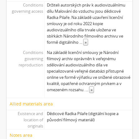
Conditions
Držiteli autorských práv k audiovizuálnímu
governing access
dílu Malování do vzduchu jsou dědicové
Radka Pilaře. Na základě uzavření licenční
smlouvy je od roku 2022 kopie
audiovizuálního díla trvale uložena ve
sbírkách Národního filmového archivu ve
formě digitálního
...
»
Conditions
Na základě licenční smlouvy je Národní
governing
filmový archiv oprávněn k veřejnému
reproduction
sdělování audiovizuálního díla ve
specializované veřejné databázi přístupné
online ve formě výňatku ve snížené obrazové
kvalitě, opatřené ochranným prvkem a v
omezeném rozsahu.
...
»
Allied materials area
Existence and
Dědicové Radka Pilaře (digitální kopie a
location of
původní filmový materiál)
originals
Notes area