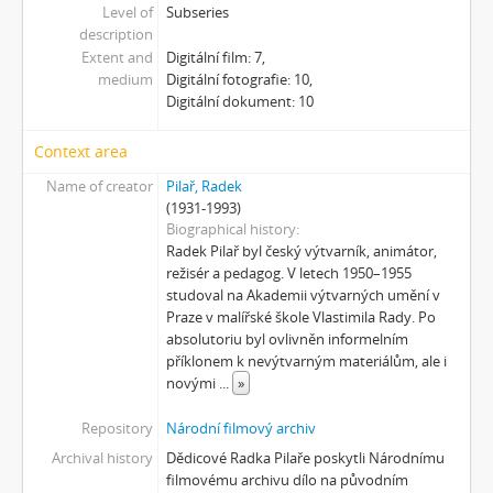
[Subseries] Muránská Zdychava
Level of
Subseries
[Subseries] Meditace
description
[Subseries] O velikosti významu
Extent and
Digitální film: 7,
medium
Digitální fotografie: 10,
[Subseries] Dead or Alive 2
Digitální dokument: 10
[Subseries] Bílá skála
[Subseries] Hortvs Winariencis Mayrav
Context area
[Subseries] Lampyris
Name of creator
Pilař, Radek
[Subseries] Marienbad
(1931-1993)
[Subseries] Somnia Molitori / Miller’s visions
Biographical history
[Subseries] Na vrcholu / Zebín
Radek Pilař byl český výtvarník, animátor,
[Subseries] Tvář
režisér a pedagog. V letech 1950–1955
[Subseries] Kontrasty života
studoval na Akademii výtvarných umění v
Praze v malířské škole Vlastimila Rady. Po
[Subseries] Kosmické turbulence
absolutoriu byl ovlivněn informelním
[Subseries] Cosmos – Křižíkova fontána
příklonem k nevýtvarným materiálům, ale i
novými
...
»
Repository
Národní filmový archiv
Archival history
Dědicové Radka Pilaře poskytli Národnímu
filmovému archivu dílo na původním