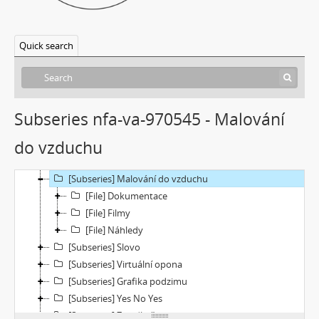
[Subseries] Image Maker
[Subseries] Možná
[Subseries] 28 stotín Synagógy
Quick search
[Subseries] Z lásky
[Subseries] Parkovací smyčka
[Subseries] Otevřeno zavřeno otevřeno zavřeno...
[Subseries] Klatov
Subseries nfa-va-970545 - Malování
[Subseries] Jizvy, jiskry, jistoty
do vzduchu
[Subseries] Země, světlo, vzduch
[Subseries] Painting
[Subseries] Malování do vzduchu
[File] Dokumentace
[File] Filmy
[File] Náhledy
[Subseries] Slovo
[Subseries] Virtuální opona
[Subseries] Grafika podzimu
[Subseries] Yes No Yes
[Subseries] Zrcadlo času