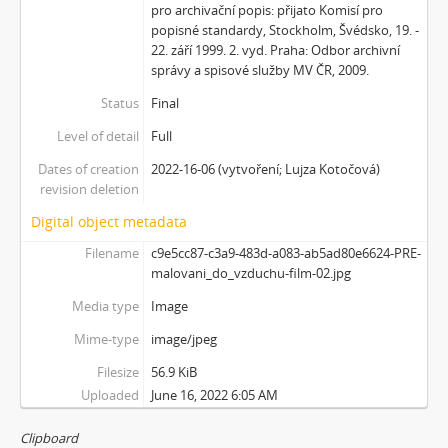
pro archivační popis: přijato Komisí pro
popisné standardy, Stockholm, Švédsko, 19. -
22. září 1999. 2. vyd. Praha: Odbor archivní
správy a spisové služby MV ČR, 2009.
Status
Final
Level of detail
Full
Dates of creation
2022-16-06 (vytvoření; Lujza Kotočová)
revision deletion
Digital object metadata
Filename
c9e5cc87-c3a9-483d-a083-ab5ad80e6624-PRE-
malovani_do_vzduchu-film-02.jpg
Media type
Image
Mime-type
image/jpeg
Filesize
56.9 KiB
Uploaded
June 16, 2022 6:05 AM
Clipboard