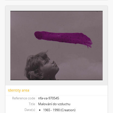
[Subseries] Píseň hlemýžďů jdoucích na pohřeb
[Subseries] Abstraktní animace ze 60. let
[Subseries] Barvy
[Subseries] Flare up
[Subseries] Pinup
[Subseries] The Time
[Subseries] Čas zkoušky
[Subseries] Musica Picta – Chvíle něhy
[Subseries] Musica Picta – Hodina slavnosti
[Subseries] Musica Picta – Minuty strachu
[Subseries] Musica Picta – Čas smutku
[Subseries] Velká dětská symfonie
[Subseries] Musica Picta – Čas tance
[Subseries] Musica Picta – Čas radování
[Subseries] Musica Picta – Čas veselosti
Identity area
[Subseries] Jednou ráno
Reference code
nfa-va-970545
[Subseries] Magnety
Title
Malování do vzduchu
[Subseries] Wet Video
Date(s)
1965 - 1990 (Creation)