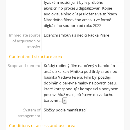
fyzickém nosiči, jenž byl v průběhu
akvizičního procesu digitalizován. Kopie
audiovizuálního díla je uložena ve sbírkách
Národního filmového archivu ve formě
digitálního souboru od roku 2022.
Immediate source
Licenční smlouva s dědici Radka Pilaře
of acquisition or
transfer
Content and structure area
Scope and content
Krátký rodinný film natočený v barokním
areálu Skalka v Mníšku pod Brdy s rodinou
básníka Václava Fišera. Film byl později
doplněn o barevné malby na povrch pásu,
které korespondují s kompozicí a pohybem
postav. Muž maluje štětcem do vzduchu
barevné
...
»
System of
Složky podle manifestací
arrangement
Conditions of access and use area