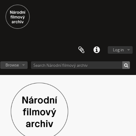
[Subseries] Kapusta
[Subseries] Turista
[Subseries] Dům daleko
[Subseries] Bosákové hody
[Subseries] Suchá u Nejdku
[Subseries] Wilsonova svatba
[Subseries] Džbány Franze Maxery v hospodě U Lojzy
Log in
[Subseries] Zkušebna v Argentinské
[Subseries] Hanibalova svatba
Browse
[Subseries] Klukovice, Bondy
[Subseries] Samizdat
[Subseries] Psychodrama
[Subseries] Mumlava
[Subseries] Zívrovy Prachovské skály
[Subseries] Cesta
[Subseries] Braunův betlém
[Subseries] Javorovým dolem
[Subseries] Milada
[Subseries] Hřiště