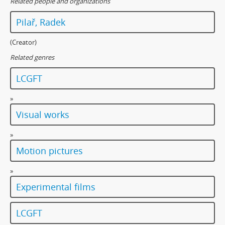
Related people and organizations
Pilař, Radek
(Creator)
Related genres
LCGFT
»
Visual works
»
Motion pictures
»
Experimental films
LCGFT