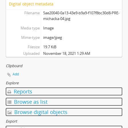
Digital object metadata
Filename
5ae20040-0a13-43e9-b9a9-f107f8bc30d8-PRE-
michacka-04.jpg
Media type
Image
Mime-type
image/jpeg
Filesize
19.7 KiB
Uploaded
November 18, 2021 1:29 AM
Clipboard
Add
Explore
Reports
Browse as list
Browse digital objects
Export