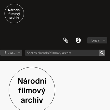
[Subseries] Hlavolam
[Subseries] Kytka
[Subseries] Erosynta I
[Subseries] Monoskop no. 3 – Monkeyking legend
[Subseries] Pohádka pro šílence
[Subseries] Chewing Gum
[Subseries] Tihle – Sociální situace: pět svázaných mužů
Log in
[Subseries] Bez názvu
[Subseries] Viděno vzduchem
Browse
[Subseries] Krása
[Subseries] 6 snů z hrnečku
[Subseries] Pohybovadlo
[Subseries] Náš očistec
[Subseries] Burger und Ther
[Subseries] MHD – Bus
[Subseries] Cesta
[Subseries] Der kleine Blonde und sein roter Koffer
[Subseries] Miss Krimi
[Subseries] Vteřina za vteřinou