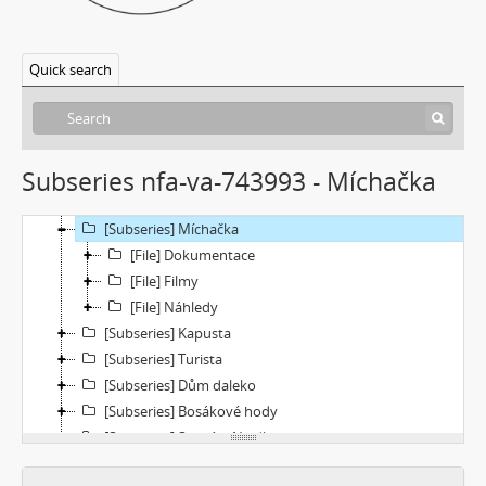
[Subseries] Obrázky
[Subseries] 360°
Quick search
[Subseries] Grátis punč
[Subseries] Jízda
[Subseries] Naše okrasné zahrádky – Unsere Gärten
[Subseries] Našla v lese
Subseries nfa-va-743993 - Míchačka
[Subseries] Karamel je cukr, co už se neuzdraví
[Subseries] Konec jedince
[Subseries] Míchačka
[File] Dokumentace
[File] Filmy
[File] Náhledy
[Subseries] Kapusta
[Subseries] Turista
[Subseries] Dům daleko
[Subseries] Bosákové hody
[Subseries] Suchá u Nejdku
[Subseries] Wilsonova svatba