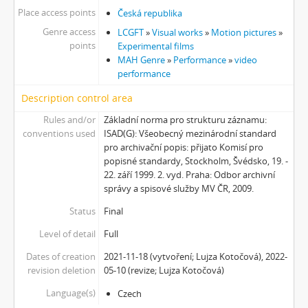
Place access points
Česká republika
Genre access
LCGFT
»
Visual works
»
Motion pictures
»
points
Experimental films
MAH Genre
»
Performance
»
video
performance
Description control area
Rules and/or
Základní norma pro strukturu záznamu:
conventions used
ISAD(G): Všeobecný mezinárodní standard
pro archivační popis: přijato Komisí pro
popisné standardy, Stockholm, Švédsko, 19. -
22. září 1999. 2. vyd. Praha: Odbor archivní
správy a spisové služby MV ČR, 2009.
Status
Final
Level of detail
Full
Dates of creation
2021-11-18 (vytvoření; Lujza Kotočová), 2022-
revision deletion
05-10 (revize; Lujza Kotočová)
Language(s)
Czech