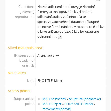
[Subseries] Na vrcholu / Zebín
Conditions
Na základě licenční smlouvy je Národní
[Subseries] Tvář
governing
filmový archiv oprávněn k veřejnému
[Subseries] Kontrasty života
reproduction
sdělování audiovizuálního díla ve
[Subseries] Kosmické turbulence
specializované veřejné databázi přístupné
[Subseries] Cosmos – Křižíkova fontána
online ve formě náhledu v rozsahu celé délky
díla ve snížené obrazové kvalitě, opatřené
ochranným
...
»
Allied materials area
Existence and
Archiv autorky
location of
originals
Notes area
Note
ENG TITLE: Mixer
Access points
Subject access
MAH Aesthetics
»
sculptural (sochařské)
points
MAH Subject
»
BODY AND HUMAN
»
movement (pohyb)