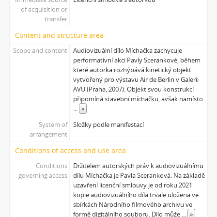
of acquisition or
[Subseries] Musica Picta – Minuty strachu
transfer
[Subseries] Musica Picta – Čas smutku
[Subseries] Velká dětská symfonie
Content and structure area
[Subseries] Musica Picta – Čas tance
Scope and content
Audiovizuální dílo Míchačka zachycuje
[Subseries] Musica Picta – Čas radování
performativní akci Pavly Scerankové, během
[Subseries] Musica Picta – Čas veselosti
které autorka rozhýbává kinetický objekt
[Subseries] Jednou ráno
vytvořený pro výstavu Air de Berlin v Galerii
AVU (Praha, 2007). Objekt svou konstrukcí
[Subseries] Magnety
připomíná stavební míchačku, avšak namísto
[Subseries] Wet Video
...
»
[Subseries] Muránská Zdychava
System of
Složky podle manifestací
[Subseries] Meditace
arrangement
[Subseries] O velikosti významu
[Subseries] Dead or Alive 2
Conditions of access and use area
[Subseries] Bílá skála
Conditions
Držitelem autorských práv k audiovizuálnímu
[Subseries] Hortvs Winariencis Mayrav
governing access
dílu Míchačka je Pavla Sceranková. Na základě
[Subseries] Lampyris
uzavření licenční smlouvy je od roku 2021
kopie audiovizuálního díla trvale uložena ve
[Subseries] Marienbad
sbírkách Národního filmového archivu ve
[Subseries] Somnia Molitori / Miller’s visions
formě digitálního souboru. Dílo může
...
»