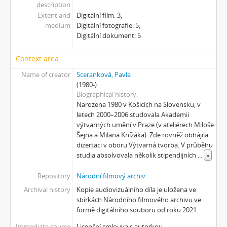
description
[Subseries] Klatov
Extent and
Digitální film: 3,
[Subseries] Jizvy, jiskry, jistoty
medium
Digitální fotografie: 5,
[Subseries] Země, světlo, vzduch
Digitální dokument: 5
[Subseries] Painting
[Subseries] Malování do vzduchu
Context area
[Subseries] Slovo
Name of creator
Sceranková, Pavla
[Subseries] Virtuální opona
(1980-)
[Subseries] Grafika podzimu
Biographical history
[Subseries] Yes No Yes
Narozena 1980 v Košicích na Slovensku, v
letech 2000–2006 studovala Akademii
[Subseries] Zrcadlo času
výtvarných umění v Praze (v ateliérech Miloše
[Subseries] Píseň hlemýžďů jdoucích na pohřeb
Šejna a Milana Knížáka). Zde rovněž obhájila
[Subseries] Abstraktní animace ze 60. let
dizertaci v oboru Výtvarná tvorba. V průběhu
[Subseries] Barvy
studia absolvovala několik stipendijních
...
»
[Subseries] Flare up
Repository
Národní filmový archiv
[Subseries] Pinup
[Subseries] The Time
Archival history
Kopie audiovizuálního díla je uložena ve
sbírkách Národního filmového archivu ve
[Subseries] Čas zkoušky
formě digitálního souboru od roku 2021.
[Subseries] Musica Picta – Chvíle něhy
[Subseries] Musica Picta – Hodina slavnosti
Immediate source
Licenční smlouva s autorkou