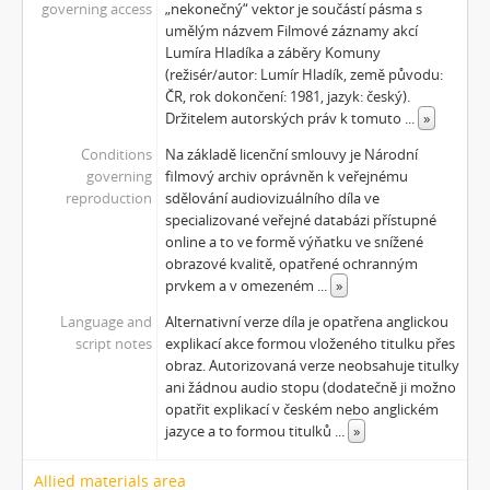
governing access
„nekonečný“ vektor je součástí pásma s
[Subseries] Jízda
umělým názvem Filmové záznamy akcí
[Subseries] Naše okrasné zahrádky – Unsere Gärten
Lumíra Hladíka a záběry Komuny
[Subseries] Našla v lese
(režisér/autor: Lumír Hladík, země původu:
ČR, rok dokončení: 1981, jazyk: český).
[Subseries] Karamel je cukr, co už se neuzdraví
Držitelem autorských práv k tomuto
...
»
[Subseries] Konec jedince
[Subseries] Míchačka
Conditions
Na základě licenční smlouvy je Národní
governing
filmový archiv oprávněn k veřejnému
[Subseries] Kapusta
reproduction
sdělování audiovizuálního díla ve
[Subseries] Turista
specializované veřejné databázi přístupné
[Subseries] Dům daleko
online a to ve formě výňatku ve snížené
[Subseries] Bosákové hody
obrazové kvalitě, opatřené ochranným
[Subseries] Suchá u Nejdku
prvkem a v omezeném
...
»
[Subseries] Wilsonova svatba
Language and
Alternativní verze díla je opatřena anglickou
[Subseries] Džbány Franze Maxery v hospodě U Lojzy
script notes
explikací akce formou vloženého titulku přes
[Subseries] Zkušebna v Argentinské
obraz. Autorizovaná verze neobsahuje titulky
ani žádnou audio stopu (dodatečně ji možno
[Subseries] Hanibalova svatba
opatřit explikací v českém nebo anglickém
[Subseries] Klukovice, Bondy
jazyce a to formou titulků
...
»
[Subseries] Samizdat
[Subseries] Psychodrama
Allied materials area