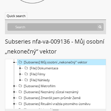
[Subseries] Underground
[Subseries] Rokle
[Subseries] O ničem jiném
Quick search
[Subseries] Motýl v tunelu
[Subseries] Setkání
[Subseries] Moře v zrcadle
[Subseries] Květomluva
Subseries nfa-va-009136 - Můj osobní
[Subseries] Prohnutá dlažba
„nekonečný“ vektor
[Subseries] Už nikdy tenhle balvan
[Subseries] Hranice – otázka bez odpovědi
[Subseries] Můj osobní „nekonečný“ vektor
[File] Dokumentace
[File] Filmy
[File] Náhledy
[Subseries] Metrofilm
[Subseries] Neznámý zůstal neznámý
[Subseries] Zmenšil jsem průměr Země
[Subseries] Rituální vražda pitomého úsměvu
[Subseries] Jako z filmu