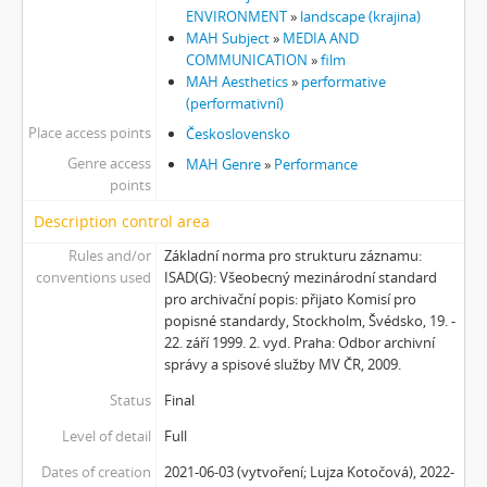
[Subseries] Virtuální opona
ENVIRONMENT
»
landscape (krajina)
MAH Subject
»
MEDIA AND
[Subseries] Grafika podzimu
COMMUNICATION
»
film
[Subseries] Yes No Yes
MAH Aesthetics
»
performative
[Subseries] Zrcadlo času
(performativní)
[Subseries] Píseň hlemýžďů jdoucích na pohřeb
Place access points
Československo
[Subseries] Abstraktní animace ze 60. let
Genre access
MAH Genre
»
Performance
[Subseries] Barvy
points
[Subseries] Flare up
Description control area
[Subseries] Pinup
[Subseries] The Time
Rules and/or
Základní norma pro strukturu záznamu:
[Subseries] Čas zkoušky
conventions used
ISAD(G): Všeobecný mezinárodní standard
pro archivační popis: přijato Komisí pro
[Subseries] Musica Picta – Chvíle něhy
popisné standardy, Stockholm, Švédsko, 19. -
[Subseries] Musica Picta – Hodina slavnosti
22. září 1999. 2. vyd. Praha: Odbor archivní
[Subseries] Musica Picta – Minuty strachu
správy a spisové služby MV ČR, 2009.
[Subseries] Musica Picta – Čas smutku
Status
Final
[Subseries] Velká dětská symfonie
[Subseries] Musica Picta – Čas tance
Level of detail
Full
[Subseries] Musica Picta – Čas radování
Dates of creation
2021-06-03 (vytvoření; Lujza Kotočová), 2022-
[Subseries] Musica Picta – Čas veselosti