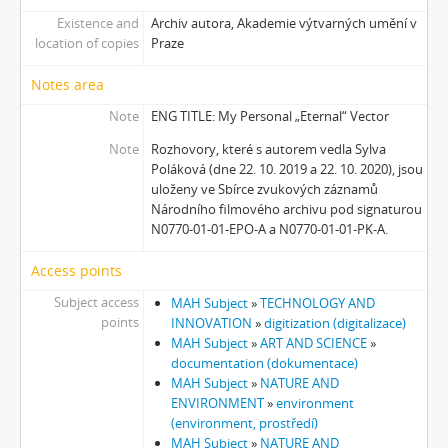
[Subseries] Mumlava
Existence and
Archiv autora, Akademie výtvarných umění v
[Subseries] Zívrovy Prachovské skály
location of copies
Praze
[Subseries] Cesta
[Subseries] Braunův betlém
Notes area
[Subseries] Javorovým dolem
Note
ENG TITLE: My Personal „Eternal“ Vector
[Subseries] Milada
[Subseries] Hřiště
Note
Rozhovory, které s autorem vedla Sylva
Poláková (dne 22. 10. 2019 a 22. 10. 2020), jsou
[Subseries] Image Maker
uloženy ve Sbírce zvukových záznamů
[Subseries] Možná
Národního filmového archivu pod signaturou
[Subseries] 28 stotín Synagógy
N0770-01-01-EPO-A a N0770-01-01-PK-A.
[Subseries] Z lásky
[Subseries] Parkovací smyčka
Access points
[Subseries] Otevřeno zavřeno otevřeno zavřeno...
Subject access
MAH Subject
»
TECHNOLOGY AND
[Subseries] Klatov
points
INNOVATION
»
digitization (digitalizace)
[Subseries] Jizvy, jiskry, jistoty
MAH Subject
»
ART AND SCIENCE
»
documentation (dokumentace)
[Subseries] Země, světlo, vzduch
MAH Subject
»
NATURE AND
[Subseries] Painting
ENVIRONMENT
»
environment
[Subseries] Malování do vzduchu
(environment, prostředí)
[Subseries] Slovo
MAH Subject
»
NATURE AND