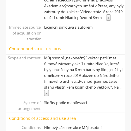
[Subseries] Monoskop no. 3 – Monkeyking legend
Akademie výtvarných umění v Praze, aby byly
[Subseries] Pohádka pro šílence
zahrnuty do kolekce Videoarchiv. V roce 2019
[Subseries] Chewing Gum
uložil Lumír Hladík původní 8mm
...
»
[Subseries] Tihle – Sociální situace: pět svázaných mužů
Immediate source
Licenční smlouva s autorem
[Subseries] Bez názvu
of acquisition or
[Subseries] Viděno vzduchem
transfer
[Subseries] Krása
Content and structure area
[Subseries] 6 snů z hrnečku
Scope and content
Můj osobní „nekonečný“ vektor patří mezi
[Subseries] Pohybovadlo
filmové záznamy akcí Lumíra Hladíka, které
[Subseries] Náš očistec
byly natočeny na 8 mm barevný film, jenž byl
[Subseries] Burger und Ther
umělcem v roce 2019 uložen do Národního
[Subseries] MHD – Bus
filmového archivu. „Rozhodl jsem se, že se
stanu vlastníkem kosmického vektoru“. Na
...
[Subseries] Cesta
»
[Subseries] Der kleine Blonde und sein roter Koffer
[Subseries] Miss Krimi
System of
Složky podle manifestací
arrangement
[Subseries] Vteřina za vteřinou
[Subseries] Obrázky
Conditions of access and use area
[Subseries] 360°
Conditions
Filmový záznam akce Můj osobní
[Subseries] Grátis punč