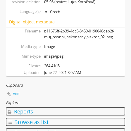
revision deletion
05-06 (revize; Lujza Kotočová)
[Subseries] Jednou ráno
Language(s)
Czech
[Subseries] Magnety
[Subseries] Wet Video
Digital object metadata
[Subseries] Muránská Zdychava
Filename
b11676ff-2b39-4dc5-8459-0190048dab2f-
[Subseries] Meditace
muj_osobni_nekonecny_vektor_02.jpeg
[Subseries] O velikosti významu
Media type
Image
[Subseries] Dead or Alive 2
[Subseries] Bílá skála
Mime-type
image/jpeg
[Subseries] Hortvs Winariencis Mayrav
Filesize
264.4 KiB
[Subseries] Lampyris
Uploaded
June 22, 2021 8:07 AM
[Subseries] Marienbad
[Subseries] Somnia Molitori / Miller’s visions
Clipboard
[Subseries] Na vrcholu / Zebín
Add
[Subseries] Tvář
Explore
[Subseries] Kontrasty života
Reports
[Subseries] Kosmické turbulence
[Subseries] Cosmos – Křižíkova fontána
Browse as list