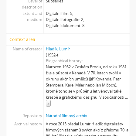
Level of
Subseries
[Subseries] Cesta do školy
description
[Subseries] Přestávka
Extent and
Digitální film: 5,
[Subseries] Zrzavý film
medium
Digitální fotografie: 2,
[Subseries] Sběratel – Detail
Digitální dokument: 8
[Subseries] Sběratel
[Subseries] Studna
Context area
[Subseries] Polednice
Name of creator
Hladík, Lumír
[Subseries] 13. revír
(1952-)
[Subseries] Po stopách krve
Biographical history
[Subseries] Spejbl a Hurvínek
Narozen 1952 v Českém Brodu, od roku 1981
žije a působí v Kanadě. V 70. letech tvořil v
[Subseries] Větev – Prorážení televize větví
okruhu akčních umělců (Jiří Kovanda, Petr
[Subseries] 16 Sketches of Dialogue
Štembera, Karel Miler nebo Jan Mlčoch),
[Subseries] Air
kromě toho se v průběhu let věnoval také
[Subseries] Air – Znělka
kresbě a grafickému designu. V současnosti
...
[Subseries] Interno
»
[Subseries] Le Cuoche
Repository
Národní filmový archiv
[Subseries] Hlavolam
Archival history
V roce 2013 předal Lumír Hladík digitalizáty
[Subseries] Kytka
filmových záznamů svých akcí z přelomu 70. a
[Subseries] Erosynta I
80. let Vědecko-výzkumnému pracovišti