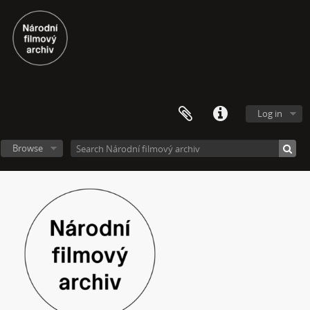
Log in
Browse
[Fonds] Videoarchiv
[Subseries] Molo a vlak
[Subseries] ARCO – Aneb český videoart proniká do světa
[Subseries] Věž – Věž I., Věž II.
[Subseries] Talk & Twerk
[Subseries] Tanec na ruinách muzea
[Subseries] Music F Club
[Subseries] Pocta Fafejtovi 02
[Subseries] Skála u Humpolce