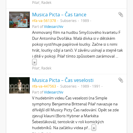
Pilař, Radek
Musica Picta – Čas tance
nfa-va-561378
Subseries
1989
Part of
Videoarchiv
Animovaný film na hudbu Smyčcového kvartetu F
Dur Antonína Dvořáka. Malá dívka si v dětském
pokoji vystřihuje papírové loutky. Začne si s nimi
hrát, loutky ožijí a tanči. V závěru usínají a stejně tak
i dítě v pokoji. Pilař tímto způsobem zarámoval
...
»
Pilař, Radek
Musica Picta – Čas veselosti
nfa-va-447563
Subseries
1989 - 1991
Part of
Videoarchiv
V hudebním videu Čas veselosti (na Simple
symphony Benjamina Brittena) Pilař navazuje na
dřívější díl Musicy Picty Čas radování. Opět se zde
zjevují klauni (Boris Hybner a Markéta
Šebesťáková), tentokrát v roli komických
hudebníků. Na začátku videa př
...
»