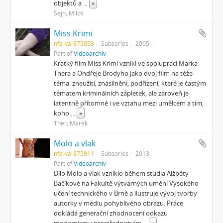
objektů a
...
»
Šejn, Miloš
Miss Krimi
nfa-va-875053
Subseries
2005
Part of
Videoarchiv
Krátký film Miss Krimi vznikl ve spolupráci Marka
Thera a Ondřeje Brodyho jako dvoj film na téže
téma: zneužití, znásilnění, podřízení, které je častým
tématem kriminálních zápletek, ale zároveň je
latentně přítomné i ve vztahu mezi umělcem a tím,
koho
...
»
Ther, Marek
Molo a vlak
nfa-va-375911
Subseries
2013
Part of
Videoarchiv
Dílo Molo a vlak vzniklo během studia Alžběty
Bačíkové na Fakultě výtvarných umění Vysokého
učení technického v Brně a ilustruje vývoj tvorby
autorky v médiu pohyblivého obrazu. Práce
dokládá generační zhodnocení odkazu