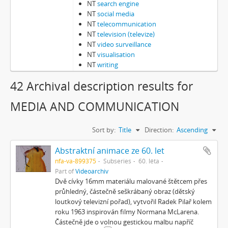
NT
search engine
NT
social media
NT
telecommunication
NT
television (televize)
NT
video surveillance
NT
visualisation
NT
writing
42 Archival description results for
MEDIA AND COMMUNICATION
Sort by:
Title
Direction:
Ascending
Abstraktní animace ze 60. let
nfa-va-899375
Subseries
60. léta
Part of
Videoarchiv
Dvě cívky 16mm materiálu malované štětcem přes
průhledný, částečně seškrábaný obraz (dětský
loutkový televizní pořad), vytvořil Radek Pilař kolem
roku 1963 inspirován filmy Normana McLarena.
Částečně jde o volnou gestickou malbu napříč