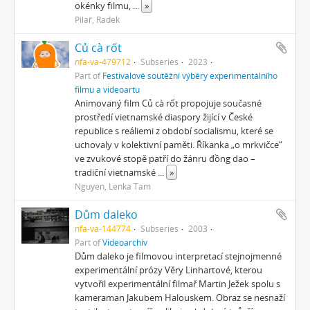
okénky filmu,
...
»
Pilař, Radek
Củ cà rốt
nfa-va-479712
Subseries
2023
Part of
Festivalové soutěžní výběry experimentálního
filmu a videoartu
Animovaný film Củ cà rốt propojuje současné
prostředí vietnamské diaspory žijící v České
republice s reáliemi z období socialismu, které se
uchovaly v kolektivní paměti. Říkanka „o mrkvičce“
ve zvukové stopě patří do žánru đồng dao –
tradiční vietnamské
...
»
Nguyen, Lenka Tam
Dům daleko
nfa-va-144774
Subseries
2003
Part of
Videoarchiv
Dům daleko je filmovou interpretací stejnojmenné
experimentální prózy Věry Linhartové, kterou
vytvořil experimentální filmař Martin Ježek spolu s
kameraman Jakubem Halouskem. Obraz se nesnaží