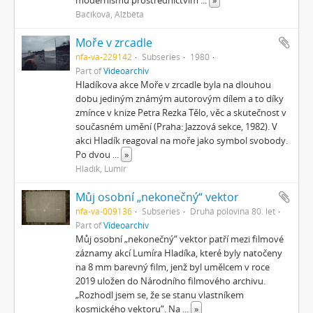
modernismu prostřednictvím
...
»
Bačíková, Alžběta
Moře v zrcadle
nfa-va-229142
Subseries
1980
Part of
Videoarchiv
Hladíkova akce Moře v zrcadle byla na dlouhou
dobu jediným známým autorovým dílem a to díky
zmínce v knize Petra Rezka Tělo, věc a skutečnost v
současném umění (Praha: Jazzová sekce, 1982). V
akci Hladík reagoval na moře jako symbol svobody.
Po dvou
...
»
Hladík, Lumír
Můj osobní „nekonečný“ vektor
nfa-va-009136
Subseries
Druhá polovina 80. let
Part of
Videoarchiv
Můj osobní „nekonečný“ vektor patří mezi filmové
záznamy akcí Lumíra Hladíka, které byly natočeny
na 8 mm barevný film, jenž byl umělcem v roce
2019 uložen do Národního filmového archivu.
„Rozhodl jsem se, že se stanu vlastníkem
kosmického vektoru“. Na
...
»