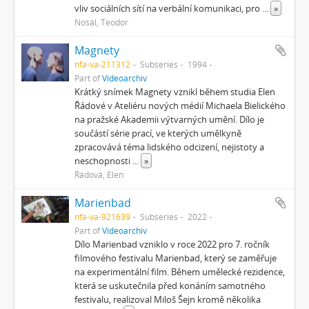
vliv sociálních sítí na verbální komunikaci, pro
...
»
Nosál, Teodor
Magnety
nfa-va-211312
Subseries
1994
Part of
Videoarchiv
Krátký snímek Magnety vznikl během studia Elen
Řádové v Ateliéru nových médií Michaela Bielického
na pražské Akademii výtvarných umění. Dílo je
součástí série prací, ve kterých umělkyně
zpracovává téma lidského odcizení, nejistoty a
neschopnosti
...
»
Řádová, Elen
Marienbad
nfa-va-921639
Subseries
2022
Part of
Videoarchiv
Dílo Marienbad vzniklo v roce 2022 pro 7. ročník
filmového festivalu Marienbad, který se zaměřuje
na experimentální film. Během umělecké rezidence,
která se uskutečnila před konáním samotného
festivalu, realizoval Miloš Šejn kromě několika