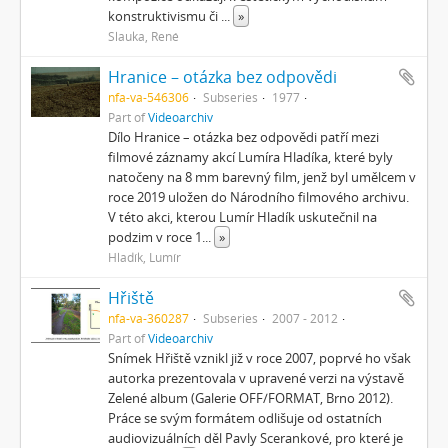
konstruktivismu či
...
»
Slauka, René
Hranice – otázka bez odpovědi
nfa-va-546306
Subseries
1977
Part of
Videoarchiv
Dílo Hranice – otázka bez odpovědi patří mezi
filmové záznamy akcí Lumíra Hladíka, které byly
natočeny na 8 mm barevný film, jenž byl umělcem v
roce 2019 uložen do Národního filmového archivu.
V této akci, kterou Lumír Hladík uskutečnil na
podzim v roce 1
...
»
Hladík, Lumír
Hřiště
nfa-va-360287
Subseries
2007 - 2012
Part of
Videoarchiv
Snímek Hřiště vznikl již v roce 2007, poprvé ho však
autorka prezentovala v upravené verzi na výstavě
Zelené album (Galerie OFF/FORMAT, Brno 2012).
Práce se svým formátem odlišuje od ostatních
audiovizuálních děl Pavly Scerankové, pro které je