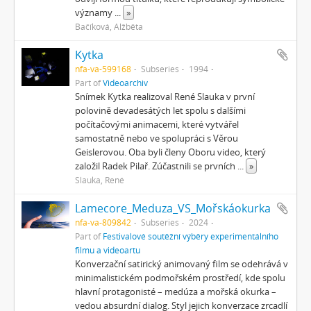
významy
...
»
Bačíková, Alžběta
Kytka
nfa-va-599168
Subseries
1994
Part of
Videoarchiv
Snímek Kytka realizoval René Slauka v první
polovině devadesátých let spolu s dalšími
počítačovými animacemi, které vytvářel
samostatně nebo ve spolupráci s Věrou
Geislerovou. Oba byli členy Oboru video, který
založil Radek Pilař. Zúčastnili se prvních
...
»
Slauka, René
Lamecore_Meduza_VS_Mořskáokurka
nfa-va-809842
Subseries
2024
Part of
Festivalové soutěžní výběry experimentálního
filmu a videoartu
Konverzační satirický animovaný film se odehrává v
minimalistickém podmořském prostředí, kde spolu
hlavní protagonisté – medúza a mořská okurka –
vedou absurdní dialog. Styl jejich konverzace zrcadlí