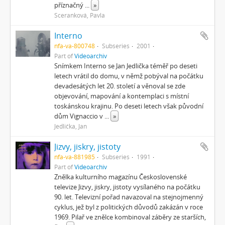
příznačný
...
»
Sceranková, Pavla
Interno
nfa-va-800748
Subseries
2001
Part of
Videoarchiv
Snímkem Interno se Jan Jedlička téměř po deseti
letech vrátil do domu, v němž pobýval na počátku
devadesátých let 20. století a věnoval se zde
objevování, mapování a kontemplaci s místní
toskánskou krajinu. Po deseti letech však původní
dům Vignaccio v
...
»
Jedlička, Jan
Jizvy, jiskry, jistoty
nfa-va-881985
Subseries
1991
Part of
Videoarchiv
Znělka kulturního magazínu Československé
televize Jizvy, jiskry, jistoty vysílaného na počátku
90. let. Televizní pořad navazoval na stejnojmenný
cyklus, jež byl z politických důvodů zakázán v roce
1969. Pilař ve znělce kombinoval záběry ze starších,