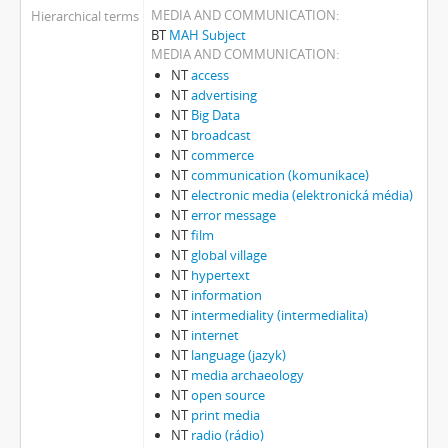
MEDIA AND COMMUNICATION
Hierarchical terms
BT
MAH Subject
MEDIA AND COMMUNICATION
NT
access
NT
advertising
NT
Big Data
NT
broadcast
NT
commerce
NT
communication (komunikace)
NT
electronic media (elektronická média)
NT
error message
NT
film
NT
global village
NT
hypertext
NT
information
NT
intermediality (intermedialita)
NT
internet
NT
language (jazyk)
NT
media archaeology
NT
open source
NT
print media
NT
radio (rádio)