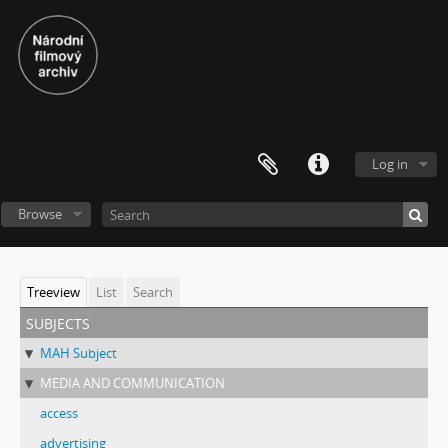
Log in
Browse
Treeview
List
Search
subjects
MAH Subject
MEDIA AND COMMUNICATION
access
advertising