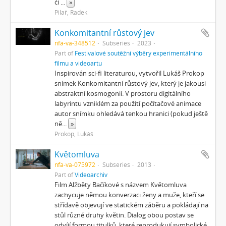
či
...
»
Pilař, Radek
Konkomitantní růstový jev
nfa-va-348512
Subseries
2023
Part of
Festivalové soutěžní výběry experimentálního
filmu a videoartu
Inspirován sci-fi literaturou, vytvořil Lukáš Prokop
snímek Konkomitantní růstový jev, který je jakousi
abstraktní kosmogonií. V prostoru digitálního
labyrintu vzniklém za použití počítačové animace
autor snímku ohledává tenkou hranici (pokud ještě
ně
...
»
Prokop, Lukáš
Květomluva
nfa-va-075972
Subseries
2013
Part of
Videoarchiv
Film Alžběty Bačíkové s názvem Květomluva
zachycuje němou konverzaci ženy a muže, kteří se
střídavě objevují ve statickém záběru a pokládají na
stůl různé druhy květin. Dialog obou postav se
odvíjí formou titulků, které reprodukují symbolické