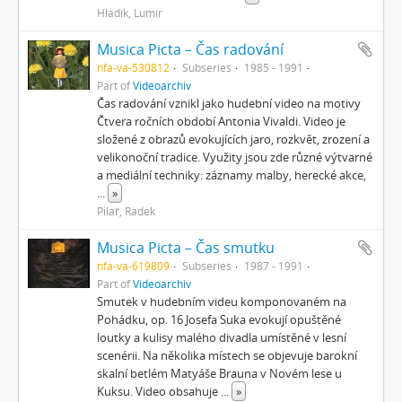
Hladík, Lumír
Musica Picta – Čas radování
nfa-va-530812
Subseries
1985 - 1991
Part of
Videoarchiv
Čas radování vznikl jako hudební video na motivy
Čtvera ročních období Antonia Vivaldi. Video je
složené z obrazů evokujících jaro, rozkvět, zrození a
velikonoční tradice. Využity jsou zde různé výtvarné
a mediální techniky: záznamy malby, herecké akce,
...
»
Pilař, Radek
Musica Picta – Čas smutku
nfa-va-619809
Subseries
1987 - 1991
Part of
Videoarchiv
Smutek v hudebním videu komponovaném na
Pohádku, op. 16 Josefa Suka evokují opuštěné
loutky a kulisy malého divadla umístěné v lesní
scenérii. Na několika místech se objevuje barokní
skalní betlém Matyáše Brauna v Novém lese u
Kuksu. Video obsahuje
...
»