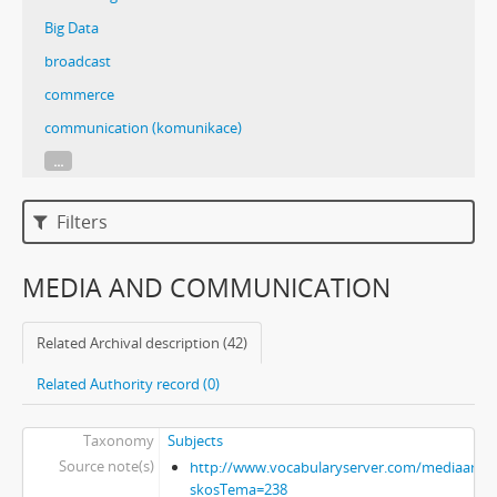
Big Data
broadcast
commerce
communication (komunikace)
...
Filters
MEDIA AND COMMUNICATION
Related Archival description (42)
Related Authority record (0)
Taxonomy
Subjects
Source note(s)
http://www.vocabularyserver.com/mediaart/x
skosTema=238