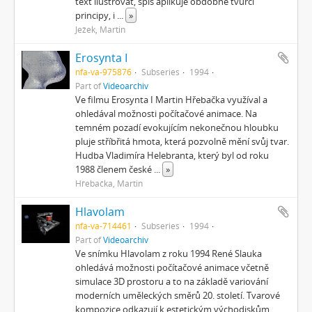
text ilustrovat, spíš aplikuje obdobné tvůrčí
principy, i
...
»
Ježek, Martin
Erosynta I
nfa-va-975876
Subseries
1994
Part of
Videoarchiv
Ve filmu Erosynta I Martin Hřebačka využíval a
ohledával možnosti počítačové animace. Na
temném pozadí evokujícím nekonečnou hloubku
pluje stříbřitá hmota, která pozvolně mění svůj tvar.
Hudba Vladimíra Helebranta, který byl od roku
1988 členem české
...
»
Hřebačka, Martin
Hlavolam
nfa-va-714461
Subseries
1994
Part of
Videoarchiv
Ve snímku Hlavolam z roku 1994 René Slauka
ohledává možnosti počítačové animace včetně
simulace 3D prostoru a to na základě variování
moderních uměleckých směrů 20. století. Tvarové
kompozice odkazují k estetickým východiskům