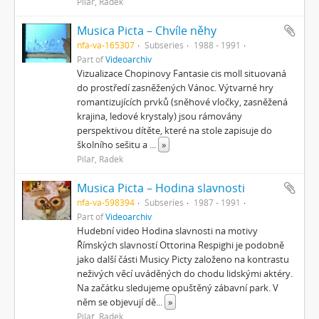
Pilař, Radek
Musica Picta – Chvíle něhy
nfa-va-165307
Subseries
1988 - 1991
Part of
Videoarchiv
Vizualizace Chopinovy Fantasie cis moll situovaná
do prostředí zasněžených Vánoc. Výtvarné hry
romantizujících prvků (sněhové vločky, zasněžená
krajina, ledové krystaly) jsou rámovány
perspektivou dítěte, které na stole zapisuje do
školního sešitu a
...
»
Pilař, Radek
Musica Picta – Hodina slavnosti
nfa-va-598394
Subseries
1987 - 1991
Part of
Videoarchiv
Hudební video Hodina slavnosti na motivy
Římských slavností Ottorina Respighi je podobně
jako další části Musicy Picty založeno na kontrastu
neživých věcí uváděných do chodu lidskými aktéry.
Na začátku sledujeme opuštěný zábavní park. V
něm se objevují dě
...
»
Pilař, Radek