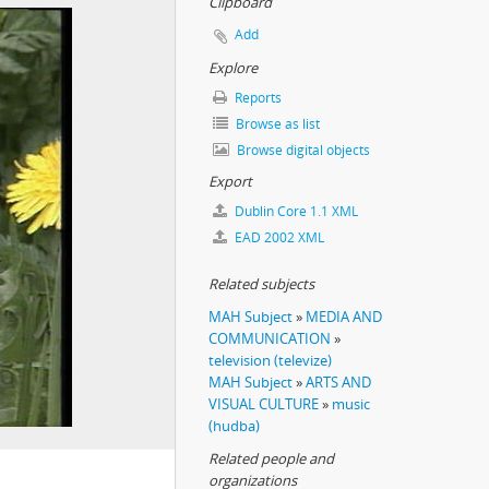
Clipboard
Add
Explore
Reports
Browse as list
Browse digital objects
Export
Dublin Core 1.1 XML
EAD 2002 XML
Related subjects
MAH Subject
»
MEDIA AND
COMMUNICATION
»
television (televize)
MAH Subject
»
ARTS AND
VISUAL CULTURE
»
music
(hudba)
Related people and
organizations