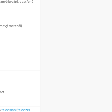
zové kvalitě, opatřené
ilmový materiál)
nce
»
television (televize)