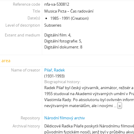
Reference code
nfa-va-530812
Title
Musica Picta – Čas radování
Date(s)
1985 - 1991 (Creation)
Level of description
Subseries
Extent and medium
Digitální film: 4,
Digitální fotografie: 5,
Digitální dokument: 8
 area
Name of creator
Pilař, Radek
(1931-1993)
Biographical history
Radek Pilař byl český výtvarník, animátor, režisér 
1955 studoval na Akademii výtvarných umění v Pra
Vlastimila Rady. Po absolutoriu byl ovlivněn info
nevýtvarným materiálům, ale i novými
...
»
Repository
Národní filmový archiv
Archival history
Dědicové Radka Pilaře poskytli Národnímu filmové
původním fyzickém nosiči, jenž byl v průběhu akvi