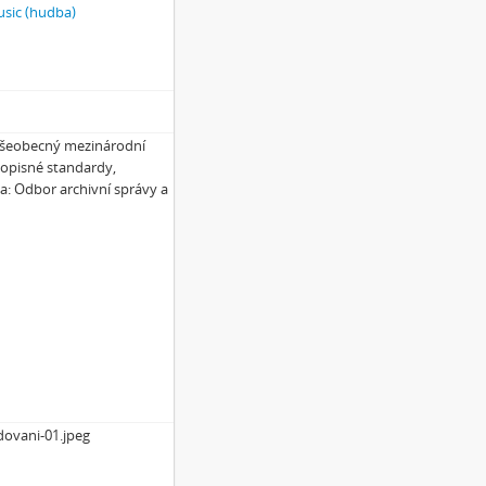
sic (hudba)
 Všeobecný mezinárodní
popisné standardy,
ha: Odbor archivní správy a
dovani-01.jpeg