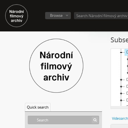
Browse
Subse
Quick search
Videoarch