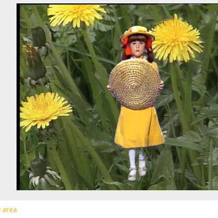
[Subseries] Bílá skála
[Subseries] Hortvs Winariencis Mayrav
[Subseries] Lampyris
[Subseries] Marienbad
[Subseries] Somnia Molitori / Miller’s visions
[Subseries] Na vrcholu / Zebín
[Subseries] Tvář
[Subseries] Kontrasty života
[Subseries] Kosmické turbulence
[Subseries] Cosmos – Křižíkova fontána
y area