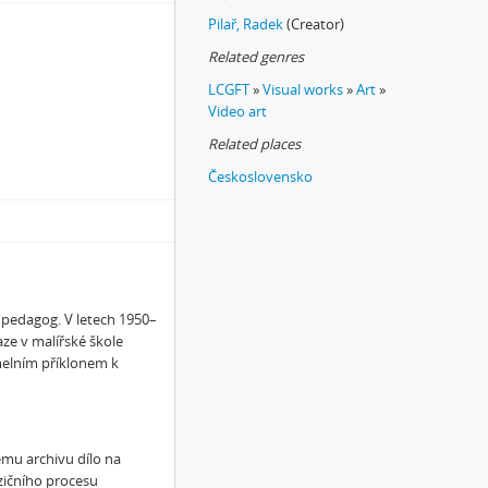
Pilař, Radek
(Creator)
Related genres
LCGFT
»
Visual works
»
Art
»
Video art
Related places
Československo
a pedagog. V letech 1950–
ze v malířské škole
rmelním příklonem k
mu archivu dílo na
zičního procesu