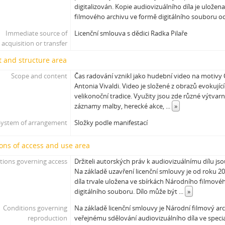
digitalizován. Kopie audiovizuálního díla je ulože
filmového archivu ve formě digitálního souboru o
Immediate source of
Licenční smlouva s dědici Radka Pilaře
acquisition or transfer
 and structure area
Scope and content
Čas radování vznikl jako hudební video na motivy
Antonia Vivaldi. Video je složené z obrazů evokující
velikonoční tradice. Využity jsou zde různé výtvarn
záznamy malby, herecké akce,
...
»
System of arrangement
Složky podle manifestací
ons of access and use area
tions governing access
Držiteli autorských práv k audiovizuálnímu dílu js
Na základě uzavření licenční smlouvy je od roku 2
díla trvale uložena ve sbírkách Národního filmové
digitálního souboru. Dílo může být
...
»
Conditions governing
Na základě licenční smlouvy je Národní filmový ar
reproduction
veřejnému sdělování audiovizuálního díla ve speci