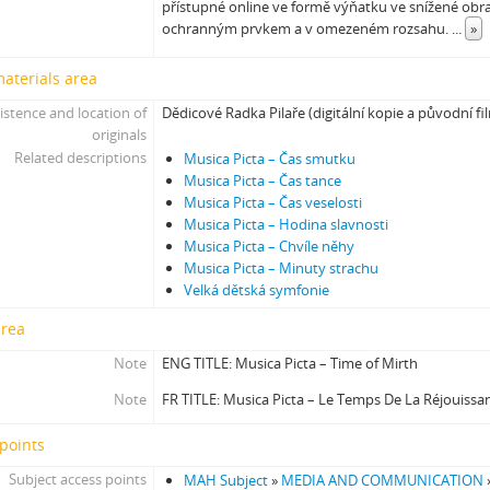
přístupné online ve formě výňatku ve snížené obra
ochranným prvkem a v omezeném rozsahu.
...
»
materials area
istence and location of
Dědicové Radka Pilaře (digitální kopie a původní f
originals
Related descriptions
Musica Picta – Čas smutku
Musica Picta – Čas tance
Musica Picta – Čas veselosti
Musica Picta – Hodina slavnosti
Musica Picta – Chvíle něhy
Musica Picta – Minuty strachu
Velká dětská symfonie
area
Note
ENG TITLE: Musica Picta – Time of Mirth
Note
FR TITLE: Musica Picta – Le Temps De La Réjouissa
points
Subject access points
MAH Subject
»
MEDIA AND COMMUNICATION