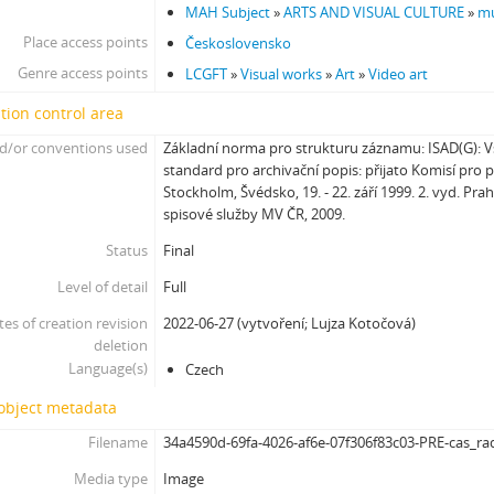
MAH Subject
»
ARTS AND VISUAL CULTURE
»
mu
Place access points
Československo
Genre access points
LCGFT
»
Visual works
»
Art
»
Video art
tion control area
d/or conventions used
Základní norma pro strukturu záznamu: ISAD(G):
standard pro archivační popis: přijato Komisí pro 
Stockholm, Švédsko, 19. - 22. září 1999. 2. vyd. Pra
spisové služby MV ČR, 2009.
Status
Final
Level of detail
Full
tes of creation revision
2022-06-27 (vytvoření; Lujza Kotočová)
deletion
Language(s)
Czech
 object metadata
Filename
34a4590d-69fa-4026-af6e-07f306f83c03-PRE-cas_ra
Media type
Image