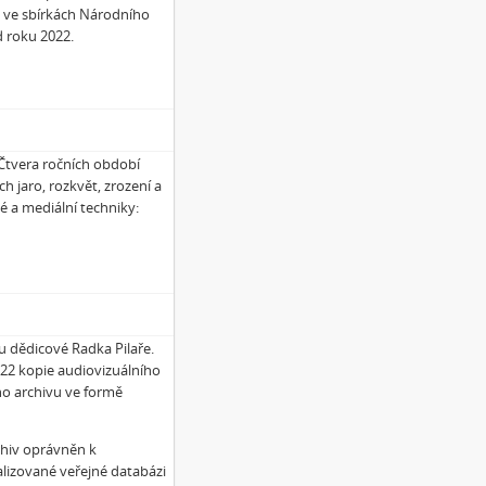
na ve sbírkách Národního
d roku 2022.
 Čtvera ročních období
ch jaro, rozkvět, zrození a
é a mediální techniky:
ou dědicové Radka Pilaře.
022 kopie audiovizuálního
ho archivu ve formě
chiv oprávněn k
alizované veřejné databázi