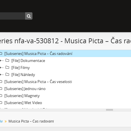
[Subseries] Čas zkoušky
[Subseries] Musica Picta – Chvíle něhy
[Subseries] Musica Picta – Hodina slavnosti
[Subseries] Musica Picta – Minuty strachu
[Subseries] Musica Picta – Čas smutku
ries nfa-va-530812 - Musica Picta – Čas r
[Subseries] Velká dětská symfonie
[Subseries] Musica Picta – Čas tance
[Subseries] Musica Picta – Čas radování
[File] Dokumentace
[File] Filmy
[File] Náhledy
[Subseries] Musica Picta – Čas veselosti
[Subseries] Jednou ráno
[Subseries] Magnety
[Subseries] Wet Video
[Subseries] Muránská Zdychava
[Subseries] Meditace
iv
Musica Picta – Čas radování
[Subseries] O velikosti významu
[Subseries] Dead or Alive 2