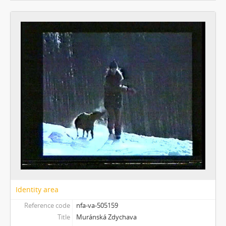
[Subseries] Lampyris
[Subseries] Marienbad
[Subseries] Somnia Molitori / Miller’s visions
[Subseries] Na vrcholu / Zebín
[Subseries] Tvář
[Subseries] Kontrasty života
[Subseries] Kosmické turbulence
[Subseries] Cosmos – Křižíkova fontána
Identity area
Reference code
nfa-va-505159
Title
Muránská Zdychava