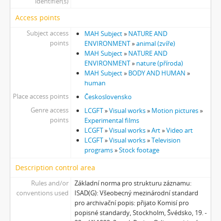
identifier(s)
Access points
Subject access
MAH Subject
»
NATURE AND
points
ENVIRONMENT
»
animal (zvíře)
MAH Subject
»
NATURE AND
ENVIRONMENT
»
nature (příroda)
MAH Subject
»
BODY AND HUMAN
»
human
Place access points
Československo
Genre access
LCGFT
»
Visual works
»
Motion pictures
»
points
Experimental films
LCGFT
»
Visual works
»
Art
»
Video art
LCGFT
»
Visual works
»
Television
programs
»
Stock footage
Description control area
Rules and/or
Základní norma pro strukturu záznamu:
conventions used
ISAD(G): Všeobecný mezinárodní standard
pro archivační popis: přijato Komisí pro
popisné standardy, Stockholm, Švédsko, 19. -