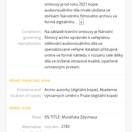
smlouvy je od roku 2021 kopie
audiovizuálního díla trvale uložena ve
sbírkách Národního filmového archivu ve
formě digitálního
...
»
Conditions
Na základě licenční smlouvy je Národní
governing
filmový archiv oprávněn k veřejnému
reproduction
sdělování audiovizuálního díla ve
specializované veřejné databázi přístupné
online ve formě náhledu v rozsahu celé délky
díla ve snížené obrazové kvalitě, opatřené
ochranným prvkem.
Allied materials area
Existence and
Archiv autorky (digitální kopie), Akademie
location of copies
výtvarných umění v Praze (digitální kopie)
Notes area
Note
EN TITLE: Muráňska Zdychava
vvp-avu
2183
Alternative