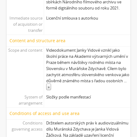
sbírkách Národního filmového archivu ve
formě digitálního souboru od roku 2021.
Immediate source
Licenční smlouva s autorkou
of acquisition or
transfer
Content and structure area
Scope and content
Videodokument Janky Vidové vznikl jako
školní práce na Akademii výtvarných umění v
Praze během návštěvy rodného místa na
Slovensku v Muráňske Zdychavě. Cílem bylo
zachytit atmosféru slovenského venkova jako
důvěrně známého místa s řadou osobních
...
»
System of
Složky podle manifestací
arrangement
Conditions of access and use area
Conditions
Držitelem autorských práv k audiovizuálnímu
governing access
dílu Muránská Zdychava je Janka Vidová
Žáčková. Na základě uzavření licenční