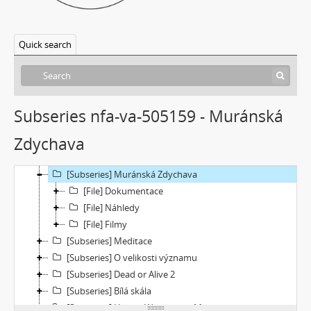
[Subseries] Musica Picta – Hodina slavnosti
[Subseries] Musica Picta – Minuty strachu
[Subseries] Musica Picta – Čas smutku
Quick search
[Subseries] Velká dětská symfonie
[Subseries] Musica Picta – Čas tance
[Subseries] Musica Picta – Čas radování
[Subseries] Musica Picta – Čas veselosti
Subseries nfa-va-505159 - Muránská
[Subseries] Jednou ráno
Zdychava
[Subseries] Magnety
[Subseries] Wet Video
[Subseries] Muránská Zdychava
[File] Dokumentace
[File] Náhledy
[File] Filmy
[Subseries] Meditace
[Subseries] O velikosti významu
[Subseries] Dead or Alive 2
[Subseries] Bílá skála
[Subseries] Hortvs Winariencis Mayrav