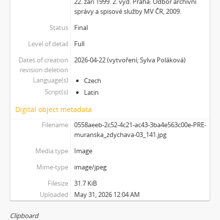
22. září 1999. 2. vyd. Praha: Odbor archivní
správy a spisové služby MV ČR, 2009.
Status
Final
Level of detail
Full
Dates of creation
2026-04-22 (vytvoření; Sylva Poláková)
revision deletion
Language(s)
Czech
Script(s)
Latin
Digital object metadata
Filename
0558aeeb-2c52-4c21-ac43-3ba4e563c00e-PRE-
muranska_zdychava-03_141.jpg
Media type
Image
Mime-type
image/jpeg
Filesize
31.7 KiB
Uploaded
May 31, 2026 12:04 AM
Clipboard