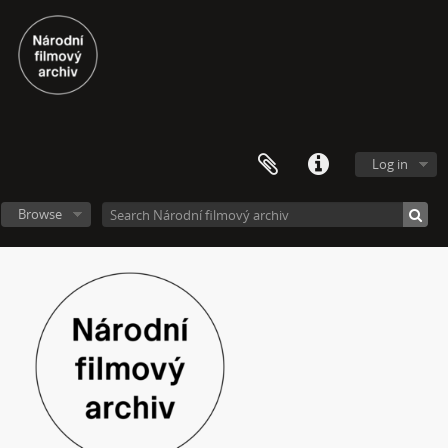
[Subseries] Otevřeno zavřeno otevřeno zavřeno...
[Subseries] Klatov
[Subseries] Jizvy, jiskry, jistoty
[Subseries] Země, světlo, vzduch
[Subseries] Painting
[Subseries] Malování do vzduchu
[Subseries] Slovo
Log in
[Subseries] Virtuální opona
[Subseries] Grafika podzimu
Browse
[Subseries] Yes No Yes
[Subseries] Zrcadlo času
[Subseries] Píseň hlemýžďů jdoucích na pohřeb
[Subseries] Abstraktní animace ze 60. let
[Subseries] Barvy
[Subseries] Flare up
[Subseries] Pinup
[Subseries] The Time
[Subseries] Čas zkoušky
[Subseries] Musica Picta – Chvíle něhy