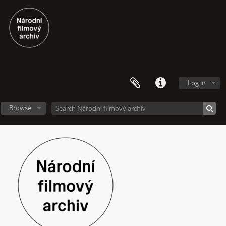
[Subseries] Mumlava
[Subseries] Zívrovy Prachovské skály
[Subseries] Cesta
[Subseries] Braunův betlém
[Subseries] Javorovým dolem
[Subseries] Milada
[Subseries] Hřiště
Log in
[Subseries] Image Maker
[Subseries] Možná
Browse
[Subseries] 28 stotín Synagógy
[Subseries] Z lásky
[Subseries] Parkovací smyčka
[Subseries] Otevřeno zavřeno otevřeno zavřeno...
[Subseries] Klatov
[Subseries] Jizvy, jiskry, jistoty
[Subseries] Země, světlo, vzduch
[Subseries] Painting
[Subseries] Malování do vzduchu
[Subseries] Slovo