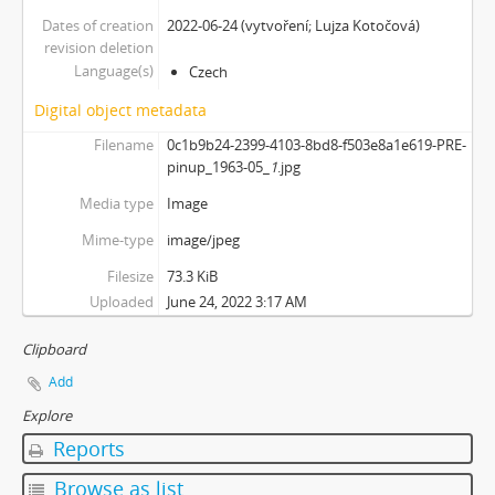
Dates of creation
2022-06-24 (vytvoření; Lujza Kotočová)
revision deletion
Language(s)
Czech
Digital object metadata
Filename
0c1b9b24-2399-4103-8bd8-f503e8a1e619-PRE-
pinup_1963-05_
1
.jpg
Media type
Image
Mime-type
image/jpeg
Filesize
73.3 KiB
Uploaded
June 24, 2022 3:17 AM
Clipboard
Add
Explore
Reports
Browse as list