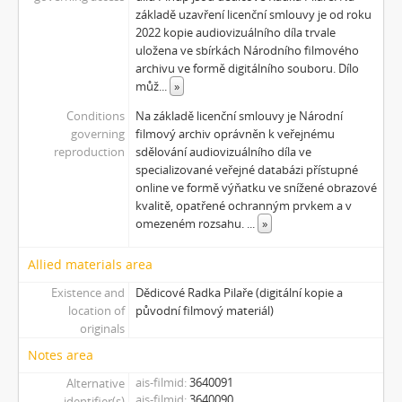
základě uzavření licenční smlouvy je od roku
2022 kopie audiovizuálního díla trvale
uložena ve sbírkách Národního filmového
archivu ve formě digitálního souboru. Dílo
můž
...
»
Conditions
Na základě licenční smlouvy je Národní
governing
filmový archiv oprávněn k veřejnému
reproduction
sdělování audiovizuálního díla ve
specializované veřejné databázi přístupné
online ve formě výňatku ve snížené obrazové
kvalitě, opatřené ochranným prvkem a v
omezeném rozsahu.
...
»
Allied materials area
Existence and
Dědicové Radka Pilaře (digitální kopie a
location of
původní filmový materiál)
originals
Notes area
ais-filmid
3640091
Alternative
ais-filmid
3640090
identifier(s)