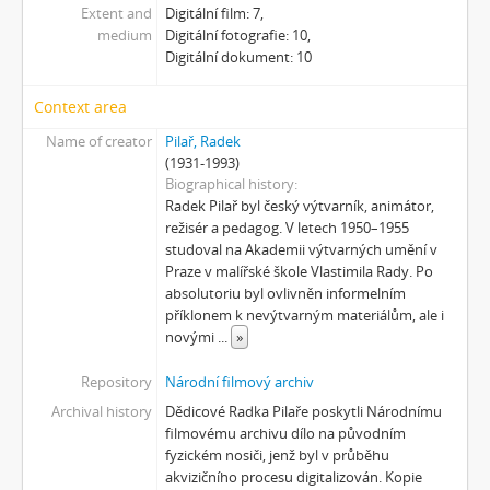
[Subseries] Kosmické turbulence
Extent and
Digitální film: 7,
medium
Digitální fotografie: 10,
[Subseries] Cosmos – Křižíkova fontána
Digitální dokument: 10
Context area
Name of creator
Pilař, Radek
(1931-1993)
Biographical history
Radek Pilař byl český výtvarník, animátor,
režisér a pedagog. V letech 1950–1955
studoval na Akademii výtvarných umění v
Praze v malířské škole Vlastimila Rady. Po
absolutoriu byl ovlivněn informelním
příklonem k nevýtvarným materiálům, ale i
novými
...
»
Repository
Národní filmový archiv
Archival history
Dědicové Radka Pilaře poskytli Národnímu
filmovému archivu dílo na původním
fyzickém nosiči, jenž byl v průběhu
akvizičního procesu digitalizován. Kopie