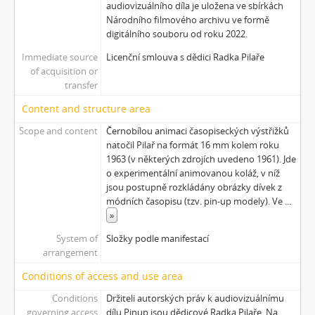
audiovizuálního díla je uložena ve sbírkách
Národního filmového archivu ve formě
digitálního souboru od roku 2022.
Immediate source
Licenční smlouva s dědici Radka Pilaře
of acquisition or
transfer
Content and structure area
Scope and content
Černobílou animaci časopiseckých výstřižků
natočil Pilař na formát 16 mm kolem roku
1963 (v některých zdrojích uvedeno 1961). Jde
o experimentální animovanou koláž, v níž
jsou postupně rozkládány obrázky dívek z
módních časopisu (tzv. pin-up modely). Ve
...
»
System of
Složky podle manifestací
arrangement
Conditions of access and use area
Conditions
Držiteli autorských práv k audiovizuálnímu
governing access
dílu Pinup jsou dědicové Radka Pilaře. Na