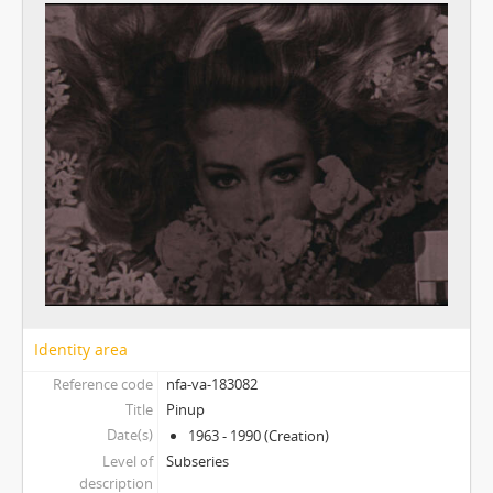
[Subseries] Velká dětská symfonie
[Subseries] Musica Picta – Čas tance
[Subseries] Musica Picta – Čas radování
[Subseries] Musica Picta – Čas veselosti
[Subseries] Jednou ráno
[Subseries] Magnety
[Subseries] Wet Video
[Subseries] Muránská Zdychava
[Subseries] Meditace
[Subseries] O velikosti významu
[Subseries] Dead or Alive 2
[Subseries] Bílá skála
[Subseries] Hortvs Winariencis Mayrav
[Subseries] Lampyris
Identity area
[Subseries] Marienbad
Reference code
nfa-va-183082
[Subseries] Somnia Molitori / Miller’s visions
Title
Pinup
[Subseries] Na vrcholu / Zebín
Date(s)
1963 - 1990 (Creation)
[Subseries] Tvář
Level of
Subseries
[Subseries] Kontrasty života
description