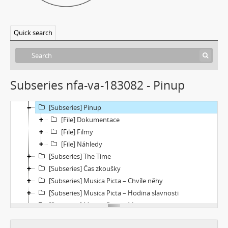
[Subseries] Virtuální opona
[Subseries] Grafika podzimu
Quick search
[Subseries] Yes No Yes
[Subseries] Zrcadlo času
[Subseries] Píseň hlemýžďů jdoucích na pohřeb
[Subseries] Abstraktní animace ze 60. let
Subseries nfa-va-183082 - Pinup
[Subseries] Barvy
[Subseries] Flare up
[Subseries] Pinup
[File] Dokumentace
[File] Filmy
[File] Náhledy
[Subseries] The Time
[Subseries] Čas zkoušky
[Subseries] Musica Picta – Chvíle něhy
[Subseries] Musica Picta – Hodina slavnosti
[Subseries] Musica Picta – Minuty strachu
[Subseries] Musica Picta – Čas smutku