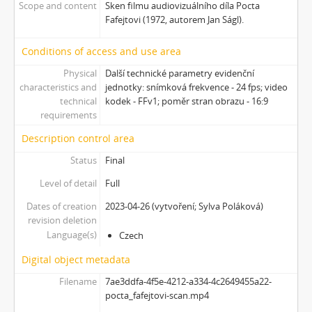
Scope and content
Sken filmu audiovizuálního díla Pocta
[Subseries] Krabicování
Fafejtovi (1972, autorem Jan Ságl).
[Subseries] Měření
[Subseries] Sáčkování
Conditions of access and use area
[Subseries] Úkryt
Physical
Další technické parametry evidenční
[Subseries] Up!
characteristics and
jednotky: snímková frekvence - 24 fps; video
[Subseries] Up! #2
technical
kodek - FFv1; poměr stran obrazu - 16:9
[Subseries] Vystěhování. Nastěhování
requirements
[Subseries] It's Buildable
Description control area
[Subseries] Cesta do školy
[Subseries] Přestávka
Status
Final
[Subseries] Zrzavý film
Level of detail
Full
[Subseries] Sběratel – Detail
Dates of creation
2023-04-26 (vytvoření; Sylva Poláková)
[Subseries] Sběratel
revision deletion
[Subseries] Studna
Language(s)
Czech
[Subseries] Polednice
[Subseries] 13. revír
Digital object metadata
[Subseries] Po stopách krve
Filename
7ae3ddfa-4f5e-4212-a334-4c2649455a22-
[Subseries] Spejbl a Hurvínek
pocta_fafejtovi-scan.mp4
[Subseries] Větev – Prorážení televize větví