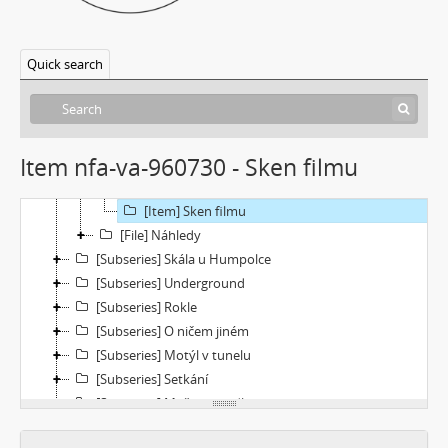
[Subseries] Věž – Věž I., Věž II.
[Subseries] Talk & Twerk
Quick search
[Subseries] Tanec na ruinách muzea
[Subseries] Music F Club
[Subseries] Pocta Fafejtovi 02
[File] Dokumentace
Item nfa-va-960730 - Sken filmu
[File] Filmy
[Item] Autorizovaná reprezentace
[Item] Sken filmu
[File] Náhledy
[Subseries] Skála u Humpolce
[Subseries] Underground
[Subseries] Rokle
[Subseries] O ničem jiném
[Subseries] Motýl v tunelu
[Subseries] Setkání
[Subseries] Moře v zrcadle
[Subseries] Květomluva