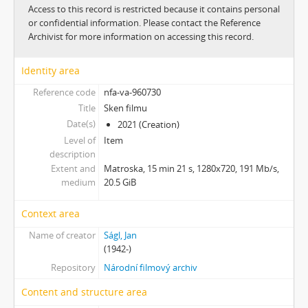
[Subseries] Prohnutá dlažba
Access to this record is restricted because it contains personal
[Subseries] Už nikdy tenhle balvan
or confidential information. Please contact the Reference
[Subseries] Hranice – otázka bez odpovědi
Archivist for more information on accessing this record.
[Subseries] Můj osobní „nekonečný“ vektor
[Subseries] Metrofilm
Identity area
[Subseries] Neznámý zůstal neznámý
Reference code
nfa-va-960730
[Subseries] Zmenšil jsem průměr Země
Title
Sken filmu
[Subseries] Rituální vražda pitomého úsměvu
Date(s)
2021 (Creation)
[Subseries] Jako z filmu
Level of
Item
[Subseries] En plein air 2
description
[Subseries] Echo–Vocis Imago
Extent and
Matroska, 15 min 21 s, 1280x720, 191 Mb/s,
medium
20.5 GiB
[Subseries] Malinko nakouknout
[Subseries] Polobozi
Context area
[Subseries] Prut
[Subseries] Už šedesát let je mi třicet
Name of creator
Ságl, Jan
(1942-)
[Subseries] Za umělce roku jsem zvolila sebe
[Subseries] Zurich
Repository
Národní filmový archiv
[Subseries] Rozhovor se Sylvií Plath
Content and structure area
[Subseries] Jdi pryč. Vrať se