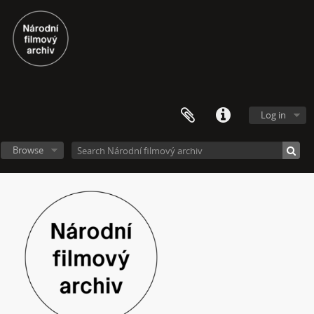
Log in
Browse
[Fonds] Videoarchiv
[Subseries] Molo a vlak
[Subseries] ARCO – Aneb český videoart proniká do světa