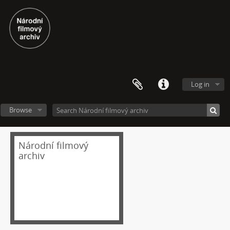
[Subseries] Củ cà rốt
[Subseries] Chimérx
[Subseries] Under Construction
[Subseries] Duchovní cesta
[Subseries] Vyprávění o světě
[Subseries] Jeden sol v životě Curiosity
[Subseries] Kamenolom
Log in
[Subseries] Modli se jestli chceš aby se země přiblížila a nebe promluvilo s tebou
[Subseries] Mas eternamente não
Browse
[Subseries] Naléhající myšlenka
[Subseries] Pelvic Chain
[Subseries] Perplexity
Národní filmový
[Subseries] Proud
archiv
[Subseries] Plasma
[Subseries] Promiň
[Subseries] Ruda, minerál, prach, kov
[Subseries] Prolog
[Subseries] Sněm věcí
[Subseries] Konkomitantní růstový jev