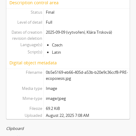
Description control area
Status
Final
Level of detail
Full
Dates of creation
2025-09-09 (vytvoření; Klára Trsková)
revision deletion
Language(s)
Czech
Script(s)
Latin
Digital object metadata
Filename
0b5e5169-eb66-405d-a53b-b20e9c36ccf8-PRE-
ecopoiesis.jpg
Media type
Image
Mime-type
image/jpeg
Filesize
69.2 KiB
Uploaded
August 22, 2025 7:08 AM
Clipboard