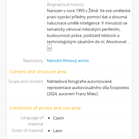
Biographical history
Narozen v roce 1993 v Žilině. Ve své umělecké
praxi vypráví příběhy pomocí dat a zkoumá
halucinace umělé inteligence. V minulosti se
tematicky věnoval městským periferiím,
budoucnosti práce, podstatě lidskosti a
technologickým zásahům do ní. Absolvoval
...
»
Repository
Národní filmový archiv
Content and structure area
Scope and content
Náhledová fotografie autorizované
reprezentace audiovizuálního díla Ecopoiesis
(2024, autorem Franz Milec).
Conditions of access and use area
Language of
Czech
material
Script of material
Latin