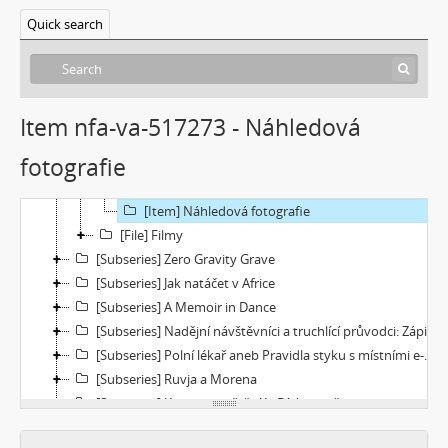
[Subseries] I’m Doing Great (I’m Doing Great)
Quick search
[Subseries] Hun Tun
[Subseries] Acedia
[Subseries] Pyramida
[Subseries] Ecopoiesis
Item nfa-va-517273 - Náhledová
[File] Dokumentace
fotografie
[File] Náhledy
[Item] Náhledové video
[Item] Náhledová fotografie
[File] Filmy
[Subseries] Zero Gravity Grave
[Subseries] Jak natáčet v Africe
[Subseries] A Memoir in Dance
[Subseries] Nadějní návštěvníci a truchlící průvodci: Zápisky z cestovního deníku temného turisty
[Subseries] Polní lékař aneb Pravidla styku s místními e-dívkami
[Subseries] Ruvja a Morena
[Subseries] Krajina opuštění I.: Dívka s bičem
[Subseries] Říká se, že nejdelší sen trvá 45 minut