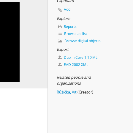
Clipboard
Add
Explore
Reports
Browse as list
Browse digital objects
Export
Dublin Core 1.1 XML
EAD 2002 XML
Related people and
organizations
Růžička, Vít
(Creator)
o deníku temného turisty