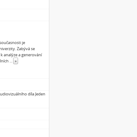
současnosti je
iverzity. Zabývá se
k analýze a generování
álních
...
»
udiovizuálního díla Jeden