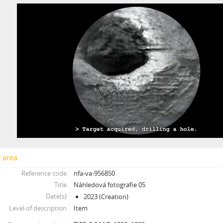
[Subseries] Ruda, minerál, prach, kov
[Subseries] Prolog
[Subseries] Sněm věcí
[Subseries] Konkomitantní růstový jev
[Subseries] I’m Doing Great (I’m Doing Great)
[Subseries] Hun Tun
[Subseries] Acedia
[Subseries] Pyramida
[Subseries] Ecopoiesis
[Subseries] Zero Gravity Grave
[Subseries] Jak natáčet v Africe
[Subseries] A Memoir in Dance
[Subseries] Nadějní návštěvníci a truchlící průvodci: Zápisky z cestovníh
y area
[Subseries] Polní lékař aneb Pravidla styku s místními e-dívkami
Reference code
nfa-va-956850
[Subseries] Ruvja a Morena
Title
Náhledová fotografie 05
[Subseries] Krajina opuštění I.: Dívka s bičem
Date(s)
2023 (Creation)
[Subseries] Říká se, že nejdelší sen trvá 45 minut
Level of description
Item
[Subseries] Ke kořenům