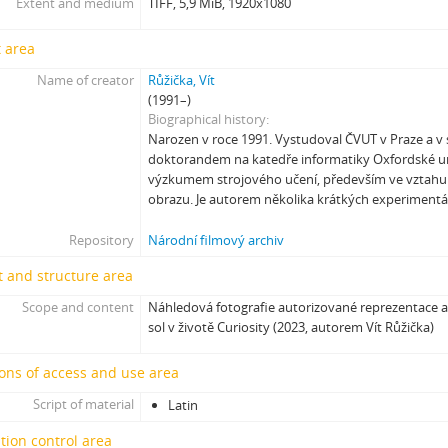
Extent and medium
TIFF, 5,9 MiB, 1920x1080
[Subseries] Ticho před bouří
[Subseries] tryin to sport something
 area
[Subseries] proxy
[Subseries] Škubej psa
Name of creator
Růžička, Vít
(1991–)
[Subseries] Snowblind
Biographical history
[Subseries] Shores of the Same Sea
Narozen v roce 1991. Vystudoval ČVUT v Praze a v 
[Subseries] Houby
doktorandem na katedře informatiky Oxfordské un
[Subseries] Noro, přijde k tobě nečekaný host
výzkumem strojového učení, především ve vztahu 
[Subseries] Amnion
obrazu. Je autorem několika krátkých experiment
[Subseries] Už se držím
Repository
Národní filmový archiv
[Subseries] Lamecore_Meduza_VS_Mořskáokurka
[Subseries] And You Know What Comes Next...
 and structure area
[Subseries] SOFT DETECTIVE LOVE STORY
Scope and content
Náhledová fotografie autorizované reprezentace a
[Subseries] Intercore
sol v životě Curiosity (2023, autorem Vít Růžička)
[Subseries] Soft, Soft, Soft, Hard as Fuck
ons of access and use area
Script of material
Latin
tion control area