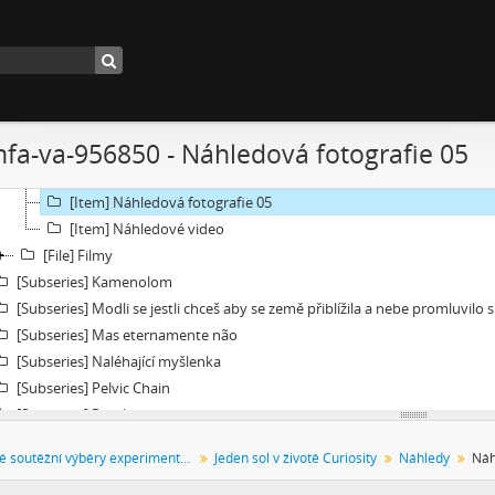
[Subseries] Jeden sol v životě Curiosity
[File] Dokumentace
[File] Náhledy
[Item] Náhledová fotografie 01
[Item] Náhledová fotografie 02
nfa-va-956850 - Náhledová fotografie 05
[Item] Náhledová fotografie 03
[Item] Náhledová fotografie 04
[Item] Náhledová fotografie 05
[Item] Náhledové video
[File] Filmy
[Subseries] Kamenolom
[Subseries] Modli se jestli chceš aby se země přiblížila a nebe promluvilo 
[Subseries] Mas eternamente não
[Subseries] Naléhající myšlenka
[Subseries] Pelvic Chain
[Subseries] Perplexity
[Subseries] Proud
Festivalové soutěžní výběry experimentálního filmu a videoartu
Jeden sol v životě Curiosity
Náhledy
Náh
[Subseries] Plasma
[Subseries] Promiň