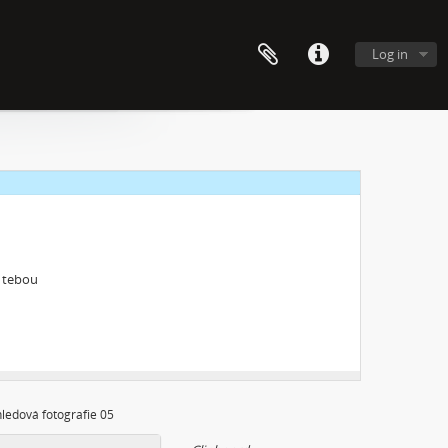
Log in
s tebou
ledová fotografie 05